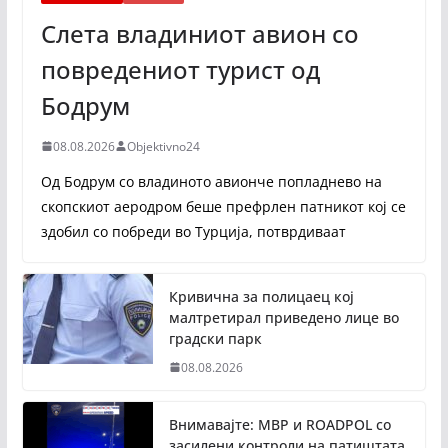
Слета владиниот авион со
повредениот турист од
Бодрум
08.08.2026
Objektivno24
Од Бодрум со владиното авионче попладнево на
скопскиот аеродром беше префрлен патникот кој се
здобил со побреди во Турција, потврдиваат
Кривична за полицаец кој
малтретирал приведено лице во
градски парк
08.08.2026
Внимавајте: МВР и ROADPOL со
засилени контроли на патиштата