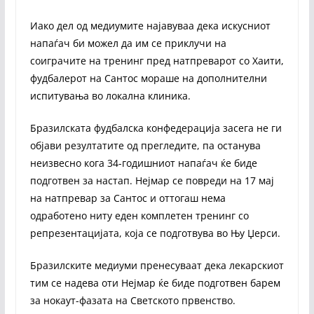
Иако дел од медиумите најавуваа дека искусниот
напаѓач би можел да им се приклучи на
соиграчите на тренинг пред натпреварот со Хаити,
фудбалерот на Сантос мораше на дополнителни
испитувања во локална клиника.
Бразилската фудбалска конфедерација засега не ги
објави резултатите од прегледите, па останува
неизвесно кога 34-годишниот напаѓач ќе биде
подготвен за настап. Нејмар се повреди на 17 мај
на натпревар за Сантос и оттогаш нема
одработено ниту еден комплетен тренинг со
репрезентацијата, која се подготвува во Њу Џерси.
Бразилските медиуми пренесуваат дека лекарскиот
тим се надева оти Нејмар ќе биде подготвен барем
за нокаут-фазата на Светското првенство.