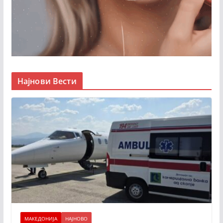
Најнови Вести
МАКЕДОНИЈА
НАЈНОВО