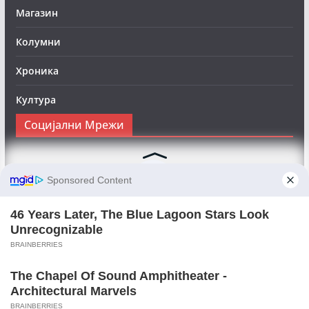
Магазин
Колумни
Хроника
Култура
Социјални Мрежи
Следете нè на Фејсбук за да сте во тек со најновите
вести:
Objektivno24.mk