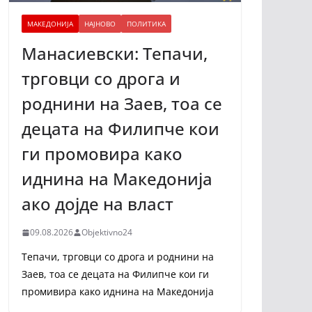
МАКЕДОНИЈА
НАЈНОВО
ПОЛИТИКА
Манасиевски: Тепачи,
трговци со дрога и
роднини на Заев, тоа се
децата на Филипче кои
ги промoвира како
иднина на Македонија
ако дојде на власт
09.08.2026
Objektivno24
Тепачи, трговци со дрога и роднини на
Заев, тоа се децата на Филипче кои ги
промивира како иднина на Македонија