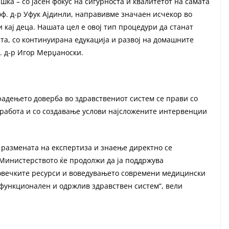
шка – со јасен фокус на сигурноста и квалитетот на самата
оф. д-р Уфук Ајдинли, направивме значаен исчекор во
кај деца. Нашата цел е овој тип процедури да станат
ата, со континуирана едукација и развој на домашните
. д-р Игор Мерџаноски.
радењето доверба во здравствениот систем се прави со
а работа и со создавање услови најсложените интервенции
 размената на експертиза и знаење директно се
 Министерството ќе продолжи да ја поддржува
човечките ресурси и воведувањето современи медицински
, функционален и одржлив здравствен систем“, вели