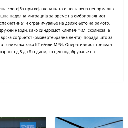
на состојба при која лопатката е поставена ненормално
ешна надолна миграција за време на ембрионалниот
испакнатина“ и ограничување на движењето на рамото.
дружни наоди, како синдромот Клипел-Фил, сколиоза, а
врска со ’рбетот (омовертебрална лента), поради што за
тат снимања како КТ и/или МРИ. Оперативниот третман
озраст од 3 до 8 години, со цел подобрување на