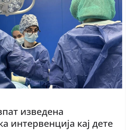
впат изведена
а интервенција кај дете