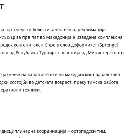
т
а, ортопедски болести, анестезија, реанимација,
РИЛУЦ) за прв пат во Македонија е изведена комплексна
 редок конгенитален Спренгелов деформитет (Sprengel
јдинли од Република Турција, соопштија од Министерството
о јакнење на капацитетите на македонскиот здравствен
ски состојби во детската возраст, преку тимска работа,
перативни техники.
тидисциплинарна координација – ортопедски тим,