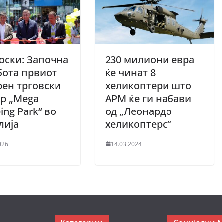
оски: Започна
230 милиони евра
бота првиот
ќе чинат 8
ен трговски
хеликоптери што
р „Mega
АРМ ќе ги набави
ing Park“ во
од „Леонардо
лија
хеликоптерс“
026
14.03.2024