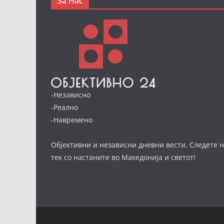
За Нас
-Независно
-Реално
-Навремено
Објективни и независни дневни вести. Следете н
тек со настаните во Македонија и светот!