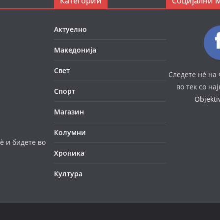
Категории
Социјални 
Актуелно
Македонија
Свет
Следете нè на 
во тек со на
Спорт
Objekt
Магазин
Колумни
è и бидете во
Хроника
Култура