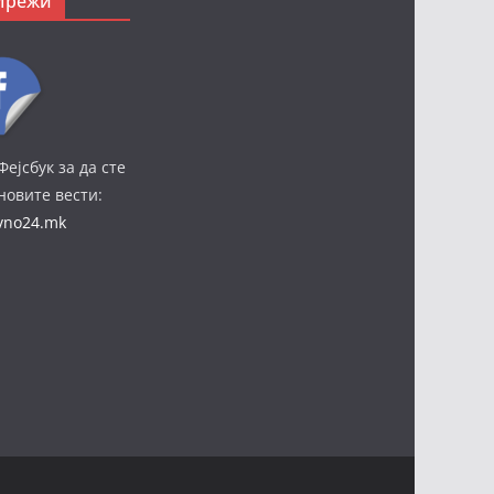
Мрежи
Фејсбук за да сте
јновите вести:
ivno24.mk