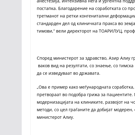
анестезија, интензивна нега и ургентна поддр
постапка. Благодарение на соработката со пр
третманот на ретки конгенитални деформации 
стандарден дел од клиничката пракса во земј
тимови,“ вели директорот на ТОАРИЛУЦ, проф
Според министерот за здравство, Азир Алиу г
ваков вид на резултати, со знаење, со тимск
да се изведуваат во државата.
„Ова е пример како меѓународната соработка,
претвораат во подобра грижа за пациентите.
модернизацијата на клиниките, развојот на 
методи, со цел граѓаните да добијат модерен
министерот Алиу.