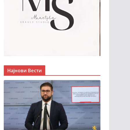
Најнови Вести