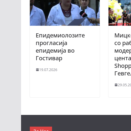
Епидемиолозите
Мицк
прогласија
со ра
епидемија во
модер
Гостивар
цента
Shopp
19.07.2026
Гевге
29.05.2