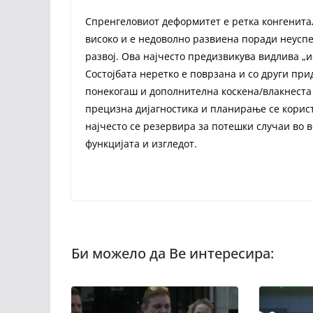
Спренгеловиот деформитет е ретка конгенитал
високо и е недоволно развиена поради неусп
развој. Ова најчесто предизвикува видлива „
Состојбата неретко е поврзана и со други при
понекогаш и дополнителна коскена/влакнеста 
прецизна дијагностика и планирање се корис
најчесто се резервира за потешки случаи во в
функцијата и изгледот.