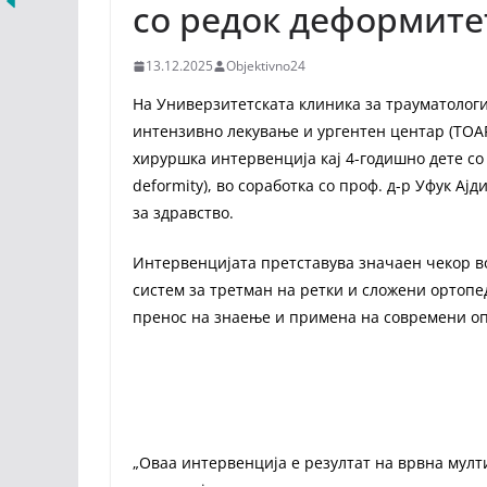
со редок деформите
13.12.2025
Objektivno24
На Универзитетската клиника за трауматологиј
интензивно лекување и ургентен центар (ТОА
хируршка интервенција кај 4-годишно дете со
deformity), во соработка со проф. д-р Уфук А
за здравство.
Интервенцијата претставува значаен чекор в
систем за третман на ретки и сложени ортопед
пренос на знаење и примена на современи о
„Оваа интервенција е резултат на врвна мул