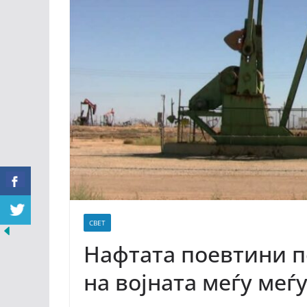
СВЕТ
Нафтата поевтини по
на војната меѓу меѓ