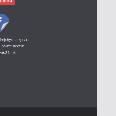
Мрежи
Фејсбук за да сте
јновите вести:
ivno24.mk