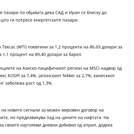
е пазари по објавата дека САД и Иран се блиску до
а што ги потресе енергетските пазари.
Тексас (WTI) поевтини за 1,2 проценти на 86,69 долари за
 1,1 процент на 89,40 долари за барел.
акциите на Азиско-пацифичкиот регион на MSCI надвор од
екс KOSPI за 7,4%. јапонскиот Nikkei за 2,7%, кинескиот
нг забележа раст од 1,3%.
 на новите сигнали за можен мировен договор на
иите, но предизвикува пад на цените на нафтата. На
аа своите најголеми дневни добивки од април, додека