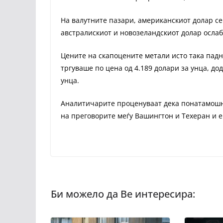
На валутните пазари, американскиот долар се
австралискиот и новозеландскиот долар ослаб
Цените на скапоцените метали исто така падна
тргуваше по цена од 4.189 долари за унца, до
унца.
Аналитичарите проценуваат дека понатамошни
на преговорите меѓу Вашингтон и Техеран и 