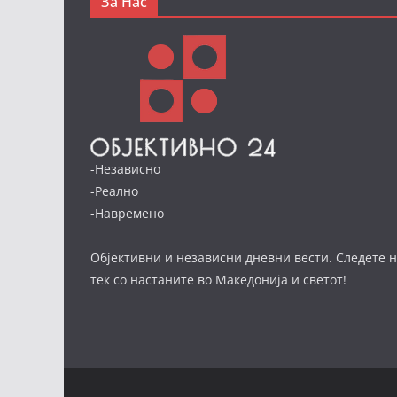
За Нас
-Независно
-Реално
-Навремено
Објективни и независни дневни вести. Следете н
тек со настаните во Македонија и светот!