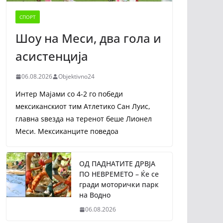
СПОРТ
Шоу на Меси, два гола и
асистенција
06.08.2026
Objektivno24
Интер Мајами со 4-2 го победи
мексиканскиот тим Атлетико Сан Луис,
главна ѕвезда на теренот беше Лионел
Меси. Мексиканците поведоа
ОД ПАДНАТИТЕ ДРВЈА
ПО НЕВРЕМЕТО – Ќе се
гради моторички парк
на Водно
06.08.2026