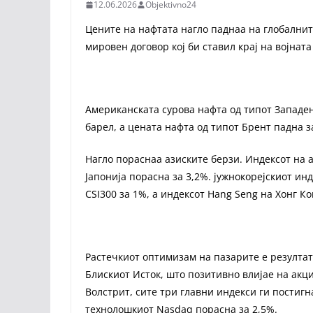
12.06.2026
Objektivno24
Цените на нафтата нагло паднаа на глобалнит
мировен договор кој би ставил крај на војнат
Американската сурова нафта од типот Западен 
барел, а цената нафта од типот Брент падна за
Нагло пораснаа азиските берзи. Индексот на 
Јапонија порасна за 3,2%. јужнокорејскиот инд
CSI300 за 1%, а индексот Hang Seng на Хонг Ко
Растечкиот оптимизам на пазарите е резултат
Блискиот Исток, што позитивно влијае на акц
Волстрит, сите три главни индекси ги постигн
технолошкиот Nasdaq порасна за 2,5%.