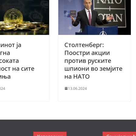
инот ја
Столтенберг:
гна
Поостри акции
соката
против руските
ост на сите
шпиони во земјите
иња
на НАТО
024
13.06.2024