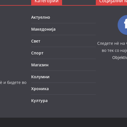
Категории
Социјални 
Актуелно
Македонија
Свет
Следете нè на 
во тек со на
Спорт
Objekt
Магазин
Колумни
è и бидете во
Хроника
Култура