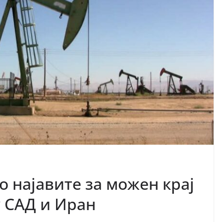
 најавите за можен крај
у САД и Иран