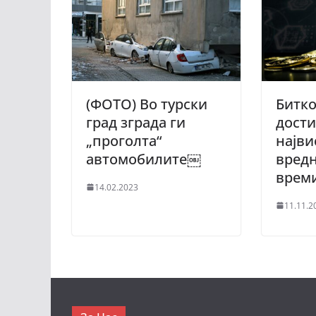
(ФОТО) Во турски
Битко
град зграда ги
дости
„проголта“
најви
автомобилите￼
вредн
врем
14.02.2023
11.11.2