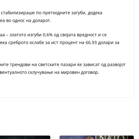
 стабилизираше по претходните загуби, додека
еа во однос на доларот.
а – златото изгуби 0,6% од својата вредност и се
дека среброто ослабе за ист процент на 66,93 долари за
те трендови на светските пазари ќе зависат од развојот
евентуалното склучување на мировен договор.