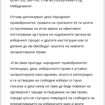
Штип 032 389-700, стои во соопштението од
Омбудсманот.
Оттаму дополнуваат дека Народниот
правобранител, правата на граѓаните ќе ги штити
со преземање на итни мерки за ефективно
постапување од странa на надлежните органи во
изборниот процес и другите институции кои се
должни да им обезбедат заштита на нивните
загарантирани права.
-И во оваа пригода, народниот правобранител
потенцира, дека, избирачкото право е уставно
загарантирано како еднакво, општо и непосредно
и се остварува на слободни избори со тајно
гласање и дека никој не смее да биде повикан на
одговорност заради остварување на ова право,
поради што не случајно повредата на слободата на
определувањето на избирачите како и други