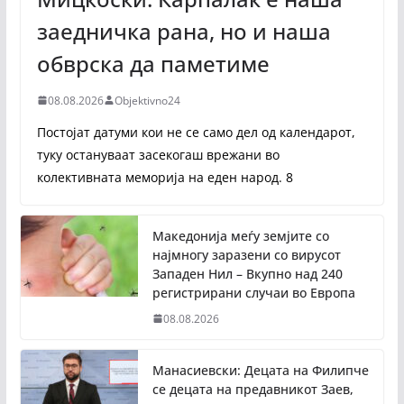
заедничка рана, но и наша
обврска да паметиме
08.08.2026
Objektivno24
Постојат датуми кои не се само дел од календарот,
туку остануваат засекогаш врежани во
колективната меморија на еден народ. 8
Македонија меѓу земјите со
најмногу заразени со вирусот
Западен Нил – Вкупно над 240
регистрирани случаи во Европа
08.08.2026
Манасиевски: Децата на Филипче
се децата на предавникот Заев,