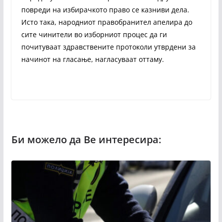
повреди на избирачкото право се казниви дела.
Исто така, народниот правобранител апелира до
сите чинители во изборниот процес да ги
почитуваат здравствените протоколи утврдени за
начинот на гласање, нагласуваат оттаму.