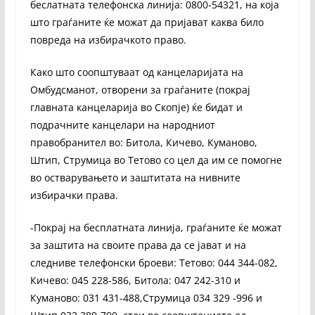
беслатната телефонска линија: 0800-54321, на која
што граѓаните ќе можат да пријават каква било
повреда на избирачкото право.
Како што соопштуваат од канцеларијата на
Омбудсманот, отворени за граѓаните (покрај
главната канцеларија во Скопје) ќе бидат и
подрачните канцелари на народниот
правобранител во: Битола, Кичево, Куманово,
Штип, Струмица во Тетово со цел да им се помогне
во остварувањето и заштитата на нивните
избирачки права.
-Покрај на бесплатната линија, граѓаните ќе можат
за заштита на своите права да се јават и на
следниве телефонски броеви: Тетово: 044 344-082,
Кичево: 045 228-586, Битола: 047 242-310 и
Куманово: 031 431-488,Струмица 034 329 -996 и