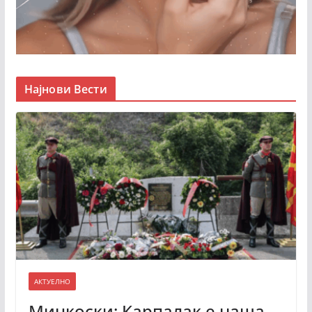
Најнови Вести
АКТУЕЛНО
Мицкоски: Карпалак е наша