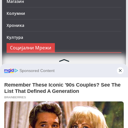
Магазин
Колумни
Хроника
Култура
Социјални Мрежи
Следете нè на Фејсбук за да сте во тек со најновите
вести:
Objektivno24.mk