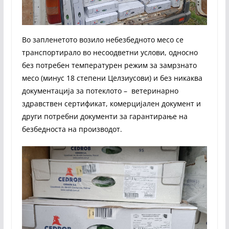
Во запленетото возило небезбедното месо се
транспортирало во несоодветни услови, односно
без потребен температурен режим за замрзнато
месо (минус 18 степени Целзиусови) и без никаква
документација за потеклото – ветеринарно
здравствен сертификат, комерцијален документ и
други потребни документи за гарантирање на
безбедноста на производот.