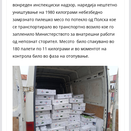
вонреден инспекциски надзор, наредија нештетно
уништување на 1980 килограми небезбедно
замрзнато пилешко месо по потекло од Полска кое
се транспортирало во транспортно возило кое го
запленило Министерството за внатрешни работи
од непознат сторител. Месото било спакувано во
180 палети по 11 килограми и во моментот на
контрола било во фаза на отопување.