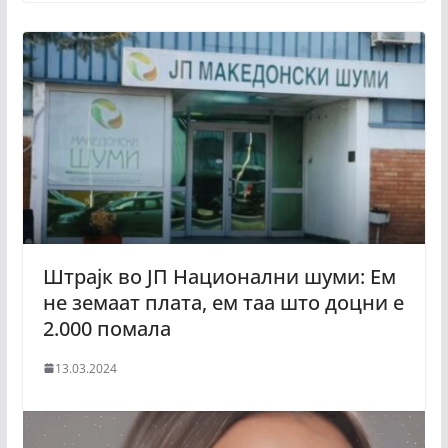
Штрајк во ЈП Национални шуми: Ем
не земаат плата, ем таа што доцни е
2.000 помала
13.03.2024