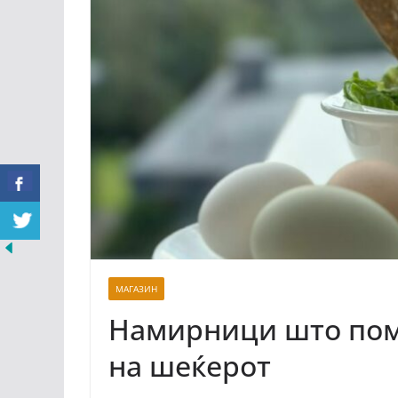
МАГАЗИН
Намирници што пом
на шеќерот