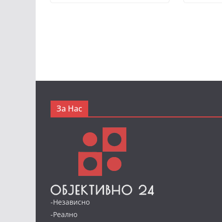
За Нас
-Независно
-Реално