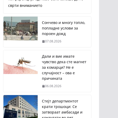
сврти вниманието
Сончево и многу топло,
попладне услови за
пороен дожд
07.08.2026
Дали и вие имате
чувство дека сте магнет
за комарци? Не е
случајност – ова е
причината
06.08.2026
Стејт департментот
крати трошоци: Се
затвораат амбасади и
конзулати во пет