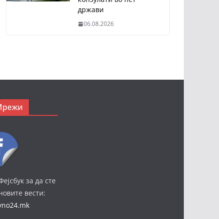
држави
06.08.2026
Мрежи
Фејсбук за да сте
јновите вести:
ivno24.mk