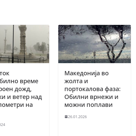
ток
Македонија во
абилно време
жолта и
роен дожд,
портокалова фаза:
и и ветер над
Обилни врнежи и
лометри на
можни поплави
26.01.2026
024