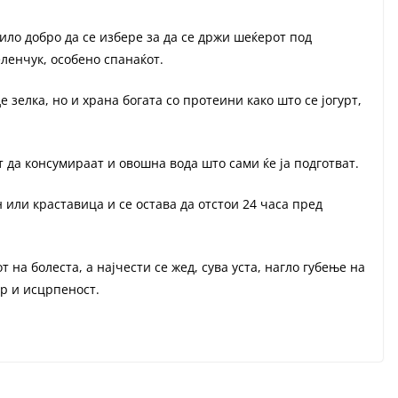
ило добро да се избере за да се држи шеќерот под
еленчук, особено спанаќот.
де зелка, но и храна богата со протеини како што се јогурт,
 да консумираат и овошна вода што сами ќе ја подготват.
 или краставица и се остава да отстои 24 часа пред
на болеста, а најчести се жед, сува уста, нагло губење на
ор и исцрпеност.