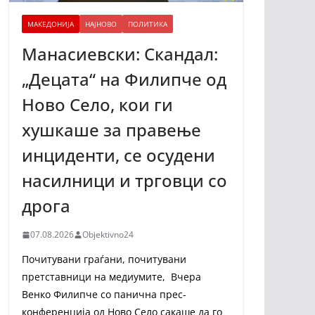
МАКЕДОНИЈА
НАЈНОВО
ПОЛИТИКА
Манасиевски: Скандал:
„Децата“ на Филипче од
Ново Село, кои ги
хушкаше за правење
инциденти, се осудени
насилници и трговци со
дрога
07.08.2026
Objektivno24
Почитувани граѓани, почитувани
претставници на медиумите, Вчера
Венко Филипче со панична прес-
конференција од Ново Село сакаше да го