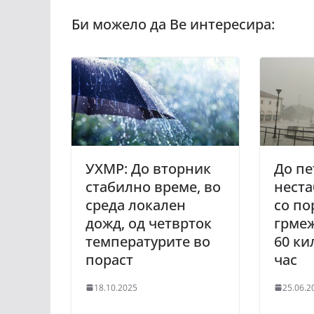
УХМР: До вторник
До пе
стабилно време, во
нест
среда локален
со по
дожд, од четврток
грмеж
температурите во
60 ки
пораст
час
18.10.2025
25.06.2