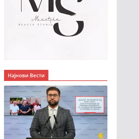
Најнови Вести