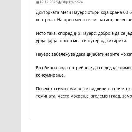
12.12.2025
Objektivno24
Докторката Меги Пауерс откри која храна би б
контрола. На прво место е лиснатиот, зелен з
Исто така, според д-р Пауерс, добро е да се ја
урда, јајца, посно месо и путер од кикирики.
Пауерс забележува дека дијабетичарите можат
Во обична вода потребно е да се додаде лимон
консумирање.
Повеќето симптоми не се видливи на почетокот 
тежината, често мокрење, зголемен глад, зам