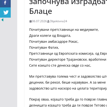
започнува изградбат
Блаце
06.07.2026
Objektivno24
Почитувани претставници на медиумите,
Драги колеги од Владата,
Почитуван амбасадоре Рокас,
Почитуван Фатих,
Претставници од Европската комисија, од Евро
Почитуван директоре Трајановски, вработени 
Сите коишто сте денеска овде со нас,
Ми претставува голема чест и задоволство шт
децении, би рекол, беше најавуван. А за мене
задоволство што наскоро на целата териториј
Покрај оваа, којашто треба да го поврзе главн
делницата којашто треба да ги поврзе Тетово 