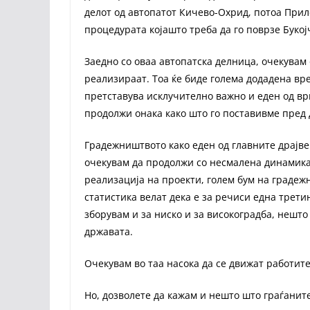
делот од автопатот Кичево-Охрид, потоа Прил
процедурата којашто треба да го поврзе Буко
Заедно со оваа автопатска делница, очекувам
реализираат. Тоа ќе биде голема додадена вр
претставува исклучително важно и еден од вр
продолжи онака како што го поставивме пред 
Градежништвото како еден од главните драјве
очекувам да продолжи со несмалена динамика
реализација на проекти, голем бум на граде
статистика велат дека е за речиси една трети
зборувам и за ниско и за високоградба, нешто
државата.
Очекувам во таа насока да се движат работите
Но, дозволете да кажам и нешто што граѓаните