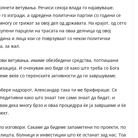
лнети ветувања. Речиси секоја влада го најавуваше,
е го изгради, а одредени политички партии со години се
ногу се грижат за овој дел од државата. На крајот, од сето
купени парцели на трасата на оваа делница од овој
дина и лица кои се поврзуваат со некои политички
а, за жал.
нови ветувања, имаме обезбедени средства, потпишани
зација. И очекувам ако биде сè како што треба со Бога
неме веќе со теренските активности да ги завршуваме.
избере надзорот, Александар така ти ме брифираше. Се
спедитивни како што знаат тие сами знаат да бидат, и
евам дека многу брзо и оваа процедура ќе ја завршиме и ќе
ект.
о изговори. Сакаме да бидеме запаметени по проекти, по
лишта, болници и инвестиции што ќе останат зад нас. Тоа