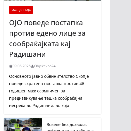
МАКЕДОНИЈА
ОЈО поведе постапка
против едено лице за
сообраќајката кај
Радишани
09.08.2026
Objektivno24
Основното јавно обвинителство Скопје
поведе скратена постапка против 46-
годишен маж осомничен за
предизвикување тешка сообраќајна
несреќа во Радишани, во која
Возеле без дозвола,
пијани или со забрана: