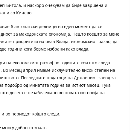
еп-Битола, и наскоро очекувам да биде завршена и
јчани со Кичево.
 овие 6 автопатски делници во еден момент да се
едност за македонската економија. Нешто коешто за мене
вните приоритети на оваа Влада, економскиот развој да
две години кога бевме избрани како влада.
ри на економскиот развој во годините кои што следат
. Во месец април имаме исклучително висок степен на
жништвото. Последните податоци на Државниот завод за
на подобро од минатата година за истиот месец. Тука
 што досега е незабележано во новата историја на
 и во периодот којшто следи.
 многу добро го знаат.