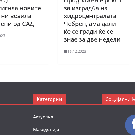
ЕО)
Продолжен е рокот
игнаа новите
за изградба на
пни возила
хидроцентралата
вени од САД
Чебрен, ама дали
ќе се гради ќе се
023
знае за две недели
16.12.2023
Категории
Социјални 
Актуелно
Македонија