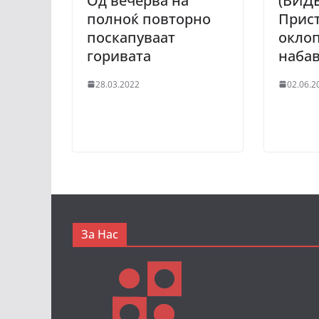
Од вечерва на
(ВИД
полноќ повторно
Прист
поскапуваат
окло
горивата
наба
28.03.2022
02.06.2
За Нас