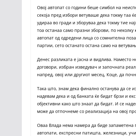
Овој автопат со години беше симбол на неиспо
секоја пред избори ветуваше дека токму таа ќ
удираа во гради и зборуваа дека токму тие најм
тоа останаа само празни зборови, по неколку 
автопат од одредени лица со сомнителна поза
партии, сето останато остана само на ветувањ
Денес разликата е јасна и видлива. Наместо 
договори, избран изведувач и започната реали
напред, овој или другиот месец, Коце, да поч
Така што, знам дека финално останува да се 
надевам дека и од банката ќе бидат брзи и ек
објективни како што знаат да бидат. И се над
може да отпочнеме со реализација на овој про
Оваа Влада нема намера да биде запаметена п
автопати, експресни патишта, железници, учи