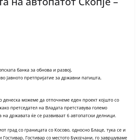
а на автопатот Скопје –
пската банка за обнова и развој,
во Јавното претпријатие за државни патишта,
о денеска можеме да отпочнеме еден проект којшто со
 како претседател на Владата претставува големо
а на државата ќе се развиваат 6 автопатски делници.
иот град со границата со Косово, односно Блаце, тука се и
и Гостивар, Гостивар со местото Букојчани, го завршуваме