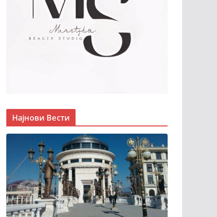
Најнови Вести