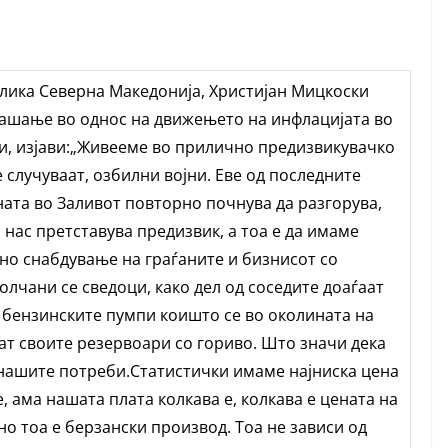
лика Северна Македонија, Христијан Мицкоски
рашање во однос на движењето на инфлацијата во
и, изјави:„Живееме во прилично предизвикувачко
 случуваат, озбилни војни. Еве од последните
ата во Заливот повторно почнува да разгорува,
 нас претставува предизвик, а тоа е да имаме
о снабдување на граѓаните и бизнисот со
лчани се сведоци, како дел од соседите доаѓаат
а бензинските пумпи коишто се во околината на
нат своите резервоари со гориво. Што значи дека
а нашите потреби.Статистички имаме најниска цена
е, ама нашата плата колкава е, колкава е цената на
 но тоа е берзански производ. Тоа не зависи од