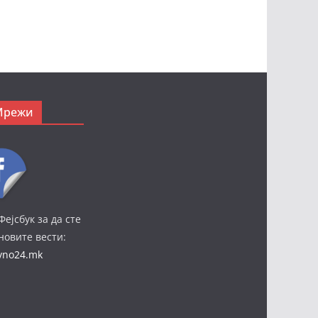
Мрежи
Фејсбук за да сте
јновите вести:
ivno24.mk