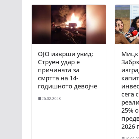
ОЈО изврши увид:
Мицк
Струен удар е
Забрз
причината за
изгра
смртта на 14-
капи
годишното девојче
инвес
сега 
26.02.2023
реали
25% о
предв
2026 
10.03.2