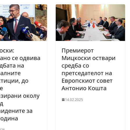
оски:
Премиерот
ано се одвива
Мицкоски оствари
дбата на
средба со
талните
претседателот на
тиции, до
Европскиот совет
се
Антонио Кошта
зирани околу
14.02.2025
д
идените за
година
026