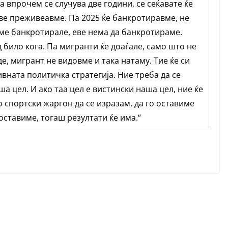
а впрочем се случува две години, се сеќавате ќе
еве преживеавме. Па 2025 ќе банкротиравме, не
сме банкротирале, еве нема да банкротираме.
било кога. Па мигранти ќе доаѓале, само што не
де, мигрант не видовме и така натаму. Тие ќе си
ивната политичка стратегија. Ние треба да се
а цел. И ако таа цел е вистински наша цел, ние ќе
во спортски жаргон да се изразам, да го оставиме
 оставиме, тогаш резултати ќе има.“