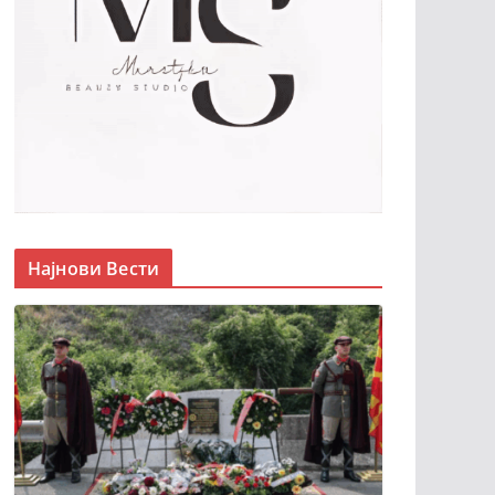
Најнови Вести