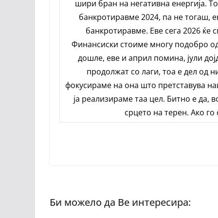
шири бран на негативна енергија. То
банкротиравме 2024, па не тогаш, 
банкротиравме. Еве сега 2026 ќе 
Финансиски стоиме многу подобро од 
дошле, еве и април помина, јули дој
продолжат со лаги, тоа е дел од н
фокусираме на она што претставува наш
ја реализираме таа цел. Битно е да, 
срцето на терен. Ако го