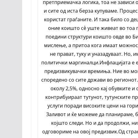
претприемачка логика, тоа не зависи 
и сите од иста берза купуваме. Процес
користат граѓаните. И така било со де
оние коишто сè уште живеат во тоа 
поедини структури коишто овде во Би
мислење, а притоа кога имаат можнос
не прават, туку и уназадуваат. Но, и
политички маргиналци.Инфлацијата е ед
предизвикувачки времиња. Ние во мом
споредено со сите држави во регионот.
околу 2,5%, односно кај обувките и 
контрибуираат тутунот, тутунските п
услуги поради високите цени на гор
Заливот и ќе можеме да планираме, б
којшто следи. Но и да продолжи, н
одговориме на овој предизвик.Од стра