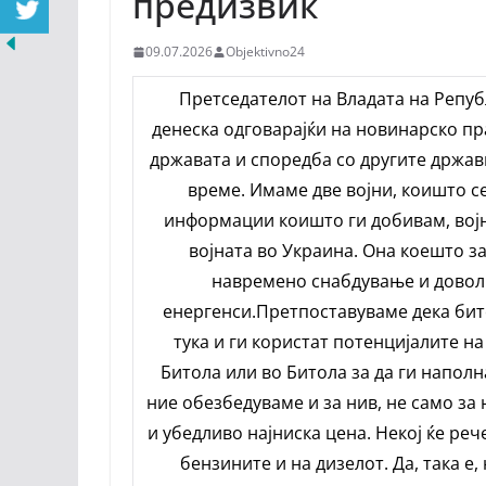
предизвик
09.07.2026
Objektivno24
Претседателот на Владата на Репуб
денеска одговарајќи на новинарско п
државата и споредба со другите држав
време. Имаме две војни, коишто се
информации коишто ги добивам, војн
војната во Украина. Она коешто за
навремено снабдување и доволн
енергенси.Претпоставуваме дека бито
тука и ги користат потенцијалите н
Битола или во Битола за да ги напол
ние обезбедуваме и за нив, не само з
и убедливо најниска цена. Некој ќе реч
бензините и на дизелот. Да, така е,