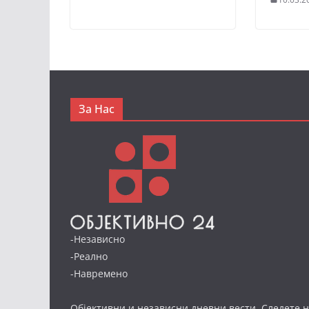
За Нас
-Независно
-Реално
-Навремено
Објективни и независни дневни вести. Следете н