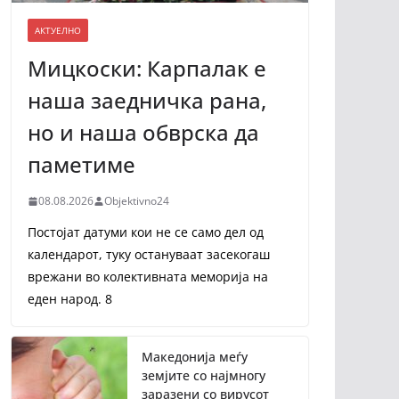
АКТУЕЛНО
Мицкоски: Карпалак е
наша заедничка рана,
но и наша обврска да
паметиме
08.08.2026
Objektivno24
Постојат датуми кои не се само дел од
календарот, туку остануваат засекогаш
врежани во колективната меморија на
еден народ. 8
Македонија меѓу
земјите со најмногу
заразени со вирусот