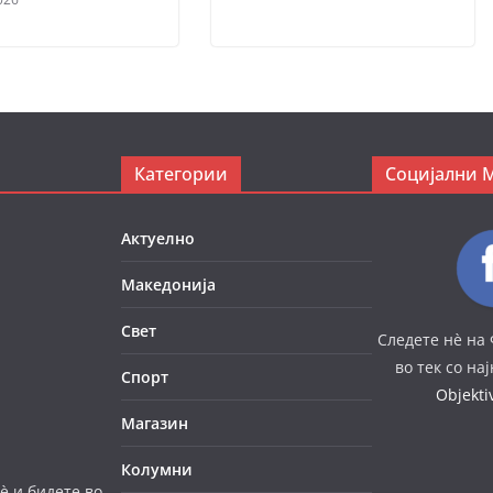
Категории
Социјални 
Актуелно
Македонија
Свет
Следете нè на 
во тек со на
Спорт
Objekt
Магазин
Колумни
è и бидете во