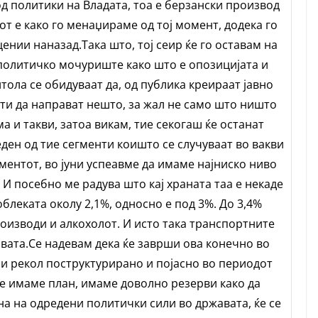
од политики на Владата, тоа е берзански производ
от е како го менаџираме од тој момент, додека го
цении наназад.Така што, тој сеир ќе го оставам на
политичко мочуриште како што е опозицијата и
тола се обидуваат да, од публика креираат јавно
ти да направат нешто, за жал не само што ништо
ма и такви, затоа викам, тие секогаш ќе останат
ен од тие сегменти коишто се случуваат во вакви
ентот, во јуни успеавме да имаме најниско ниво
 И посебно ме радува што кај храната таа е некаде
облеката околу 2,1%, односно е под 3%. До 3,4%
роизводи и алкохолот. И исто така транспортните
ивата.Се надевам дека ќе заврши ова конечно во
и рекол поструктурирано и појасно во периодот
ие имаме план, имаме доволно резерви како да
на на одредени политички сили во државата, ќе се