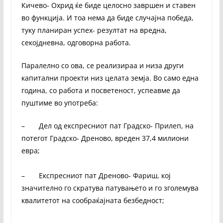
Кичево- Охрид ќе биде целосно завршен и ставен
во функција. И тоа нема да биде случајна победа,
туку планиран успех- резултат на вредна,
секојдневна, одговорна работа.
Паралелно со ова, се реализираа и низа други
капитални проекти низ целата земја. Во само една
година, со работа и посветеност, успеавме да
пуштиме во употреба:
– Дел од експресниот пат Градско- Прилеп, на
потегот Градско- Дреново, вреден 37,4 милиони
евра;
– Експресниот пат Дреново- Фариш, кој
значително го скратува патувањето и го зголемува
квалитетот на сообраќајната безбедност;