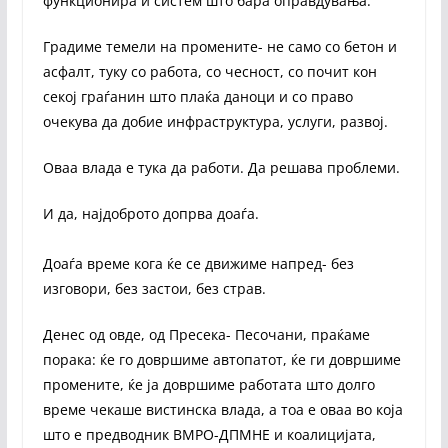
функционира и систем што бара оправдувања.
Градиме темели на промените- не само со бетон и
асфалт, туку со работа, со чесност, со почит кон
секој граѓанин што плаќа даноци и со право
очекува да добие инфраструктура, услуги, развој.
Оваа влада е тука да работи. Да решава проблеми.
И да, најдоброто допрва доаѓа.
Доаѓа време кога ќе се движиме напред- без
изговори, без застои, без страв.
Денес од овде, од Пресека- Песочани, праќаме
порака: ќе го довршиме автопатот, ќе ги довршиме
промените, ќе ја довршиме работата што долго
време чекаше вистинска влада, а тоа е оваа во која
што е предводник ВМРО-ДПМНЕ и коалицијата,