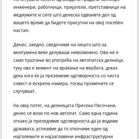
инженери, работници, пријатели, претставници на
медиумите и сите што денеска одвоивте дел од
вашето време да бидете присутни на овој посебен
настан.
Денес, заедно, сведочиме на нешто што за
многумина веќе делуваше невозможно. Ова не е
само пуштање во употреба на автопатска делница,
туку ова е момент на враќање на вербата, доказ
дека кога ќе ја преземеме одговорноста со чиста
совест и искрена намера, тогаш промените се
случуваат.
На овој потег, на делницата Пресека-Песочани,
денес се вози по нов автопат. Само една година
откако ја презедовме одговорноста да ја водиме
државата, успеавме да го откочиме еден од
најголемите и најзаглавени инфраструктурни