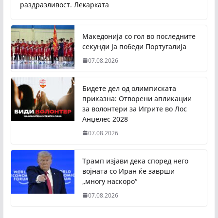
раздразливост. Лекарката
Македонија со гол во последните
секунди ја победи Португалија
07.08.2026
Бидете дел од олимписката
приказна: Отворени апликации
за волонтери за Игрите во Лос
Анџелес 2028
07.08.2026
Трамп изјави дека според него
војната со Иран ќе заврши
„многу наскоро“
07.08.2026