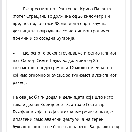
– Експресниот пат Ранковце- Крива Паланка
(потег Страцин), во должина од 26 километри и
вредност од речиси 98 милиони евра- клучна
делница за поврзување со источниот граничен
премин и со соседна Бугарија;
– Целосно го реконструиравме и регионалниот
пат Охрид- Свети Наум, во должина од 25
километри, вреден речиси 12 милиони евра- пат
кој има огромно значење за туризмот и локалниот
развој.
На ова јас би ги додал и делницата која што исто
така е дел од Коридорорт 8, а тоа е Гостивар-
Букојчани која што ја затекнавме речиси никаде,
иплатени само авансни фактури, а на терен
буквално ништо не беше направено. За разлика од