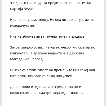
заедно со коалицијата Вреди- Влен и политичката
партија ЗНАМ.
Ние не ветуваме многу. Но она што го ветуваме- го
испорачуваме.
Ние не зборуваме за темели- ние ги градиме.
Затоа, заедно со вас, чекор по чекор, километар по
километар, ја враќаме надежта и ја движиме
Македонија напред.
И нека се слуша гласот на промените низ секој нов
пат, секој нов проект, секој нов успех!
Да сте живи и здрави, и со среќа нека ни е
користењето на оваа делница од автопатот.