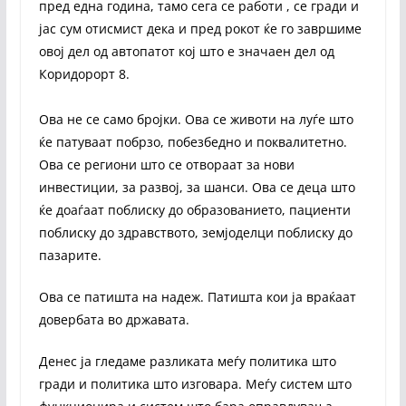
пред една година, тамо сега се работи , се гради и
јас сум отисмист дека и пред рокот ќе го завршиме
овој дел од автопатот кој што е значаен дел од
Коридорорт 8.
Ова не се само бројки. Ова се животи на луѓе што
ќе патуваат побрзо, побезбедно и поквалитетно.
Ова се региони што се отвораат за нови
инвестиции, за развој, за шанси. Ова се деца што
ќе доаѓаат поблиску до образованието, пациенти
поблиску до здравството, земјоделци поблиску до
пазарите.
Ова се патишта на надеж. Патишта кои ја враќаат
довербата во државата.
Денес ја гледаме разликата меѓу политика што
гради и политика што изговара. Меѓу систем што