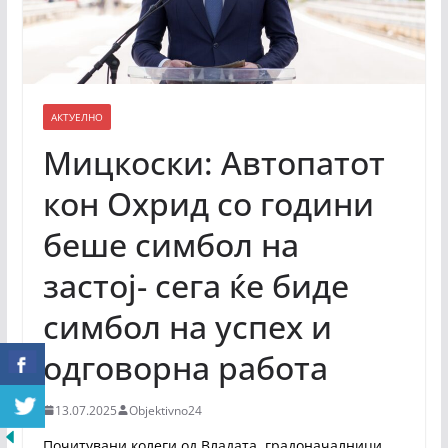
АКТУЕЛНО
Мицкоски: Автопатот
кон Охрид со години
беше симбол на
застој- сега ќе биде
симбол на успех и
одговорна работа
13.07.2025
Objektivno24
Почитувани колеги од Владата, градоначалници,