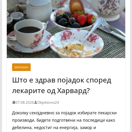
МАГАЗИН
Што е здрав појадок според
лекарите од Харвард?
07.08.2026
Objektivno24
Доколку секојдневно за појадок избирате пекарски
производи, бидете подготвени на последици како
дебелина, недостиг на енергија, замор и