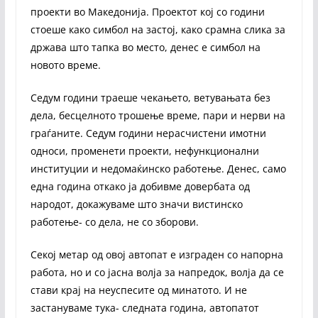
проекти во Македонија. Проектот кој со години
стоеше како симбол на застој, како срамна слика за
држава што тапка во место, денес е симбол на
новото време.
Седум години траеше чекањето, ветувањата без
дела, бесцелното трошење време, пари и нерви на
граѓаните. Седум години нерасчистени имотни
односи, променети проекти, нефункционални
институции и недомаќинско работење. Денес, само
една година откако ја добивме довербата од
народот, докажуваме што значи вистинско
работење- со дела, не со зборови.
Секој метар од овој автопат е изградeн со напорна
работа, но и со јасна волја за напредок, волја да се
стави крај на неуспесите од минатото. И не
застануваме тука- следната година, автопатот