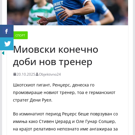
СПОРТ
Миовски конечно
доби нов тренер
20.10.2025
Objektivno24
Шкотскиот гигант, Ренџерс, денеска го
промовираше новиот тренер, тоа е германскиот
стратег Дени Руел.
Во изминатиот период Реџерс беше поврзуван со
имиња како Стивен Џерард и Оле Гунар Солшер,
на крајот релативно непознато име ангажираа за