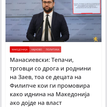
МАКЕДОНИЈА
НАЈНОВО
ПОЛИТИКА
Манасиевски: Тепачи,
трговци со дрога и роднини
на Заев, тоа се децата на
Филипче кои ги промoвира
како иднина на Македонија
ако дојде на власт