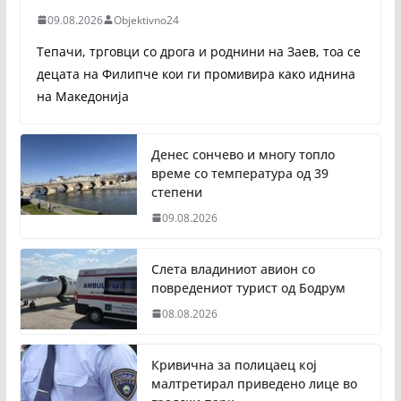
09.08.2026
Objektivno24
Тепачи, трговци со дрога и роднини на Заев, тоа се
децата на Филипче кои ги промивира како иднина
на Македонија
Денес сончево и многу топло
време со температура од 39
степени
09.08.2026
Слета владиниот авион со
повредениот турист од Бодрум
08.08.2026
Кривична за полицаец кој
малтретирал приведено лице во