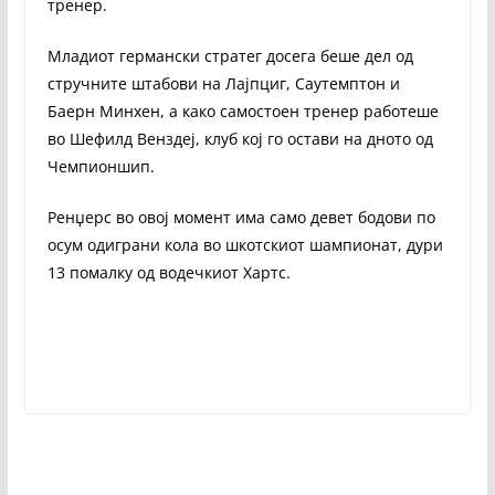
тренер.
Младиот германски стратег досега беше дел од
стручните штабови на Лајпциг, Саутемптон и
Баерн Минхен, а како самостоен тренер работеше
во Шефилд Венздеј, клуб кој го остави на дното од
Чемпионшип.
Ренџерс во овој момент има само девет бодови по
осум одиграни кола во шкотскиот шампионат, дури
13 помалку од водечкиот Хартс.