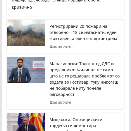
кривично
Регистрирани 20 пожари на
отворено – 18 се изгаснати, еден
е активен, а еден е под контрола
06.08.2026
Манасиевски: Талогот од СДС и
предавникот Филипче не само
што не го решавале проблемот со
водата во Гостивар, туку никогаш
не побарале ниту понеле
одговорност
06.08.2026
Мицкоски: Опозициските
тврдења ги демантира