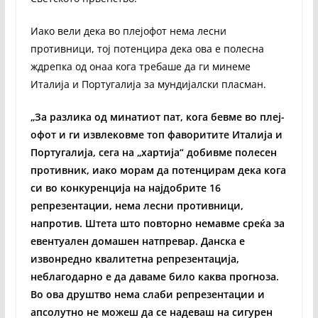
Иако вели дека во плејофот нема лесни
противници, тој потенцира дека ова е полесна
ждрепка од онаа кога требаше да ги минеме
Италија и Португалија за мундијалски пласман.
„За разлика од минатиот пат, кога бевме во плеј-
офот и ги извлековме топ фаворитите Италија и
Португалија, сега на „хартија“ добивме полесен
противник, иако морам да потенцирам дека кога
си во конкуренција на најдобрите 16
репрезентации, нема лесни противници,
напротив. Штета што повторно немавме среќа за
евентуален домашен натпревар. Данска е
извонредно квалитетна репрезентација,
неблагодарно е да даваме било каква прогноза.
Во ова друштво нема слаби репрезентации и
апсолутно не можеш да се надеваш на сигурен