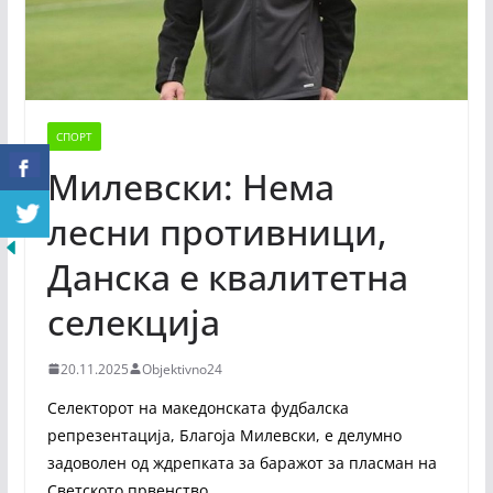
СПОРТ
Милевски: Нема
лесни противници,
Данска е квалитетна
селекција
20.11.2025
Objektivno24
Селекторот на македонската фудбалска
репрезентација, Благоја Милевски, е делумно
задоволен од ждрепката за баражот за пласман на
Светското првенство.