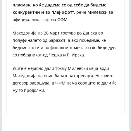
пласман, но ќе дадеме се од себе да бидеме
конкурентни и во плеј-офот“
, рече Милевски за
официјалниот сајт на ФФМ.
Македонија на 26 март гостува во Данска во
полуфиналето од баражот, а ако победиме, ќе
бидеме гости и во финалниот меч, тоа ќе биде дуел
со победникот од Чешка и Р. Ирска.
Уште е нејасно дали токму Милевски ќе ја води
Македонија на овие бараж натпревари. Неговиот
договор завршува, а ФФМ нема соопштено дали ќе
му го продолжи.