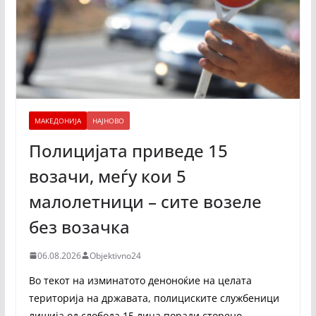
МАКЕДОНИЈА
НАЈНОВО
Полицијата приведе 15
возачи, меѓу кои 5
малолетници – сите возеле
без возачка
06.08.2026
Objektivno24
Во текот на изминатото деноноќие на целата
територија на државата, полициските службеници
лишија од слобода 15 лица поради сторено