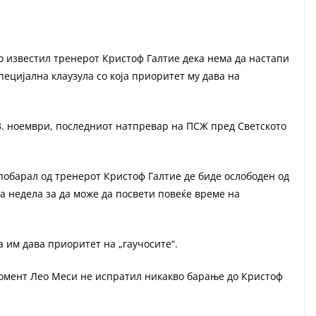
о известил тренерот Кристоф Галтие дека нема да настапи
ецијална клаузула со која приоритет му дава на
3. ноември, последниот натпревар на ПСЖ пред Светското
побарал од тренерот Кристоф Галтие де биде ослободен од
а недела за да може да посвети повеќе време на
а им дава приоритет на „гаучосите“.
момент Лео Меси не испратил никакво барање до Кристоф