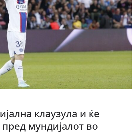
јална клаузула и ќе
 пред мундијалот во