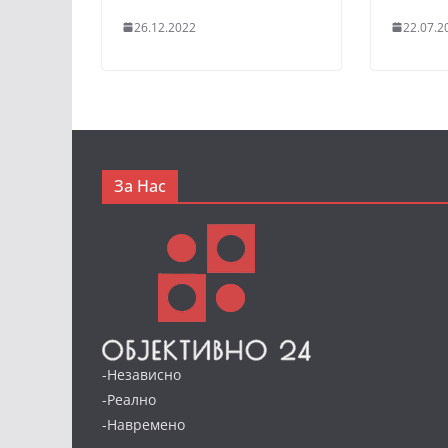
26.12.2022
22.07.2
За Нас
-Независно
-Реално
-Навремено