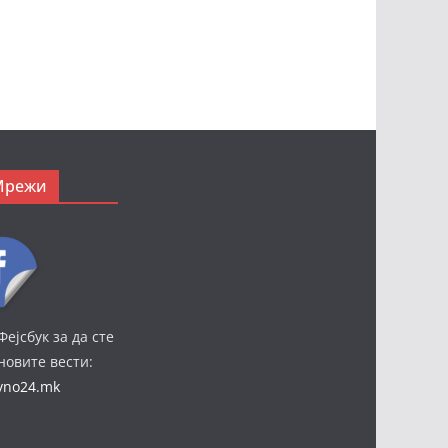
Мрежи
Фејсбук за да сте
јновите вести:
ivno24.mk