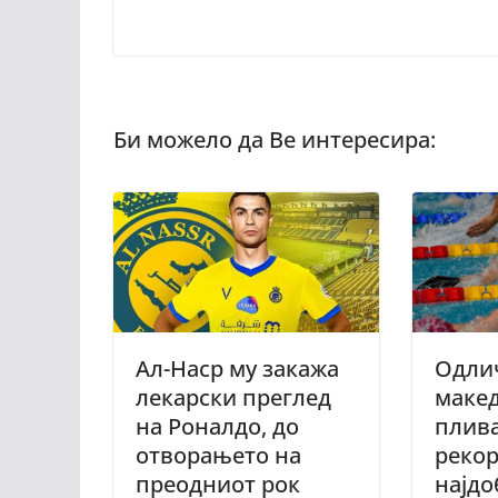
Ал-Наср му закажа
Одлич
лекарски преглед
маке
на Роналдо, до
плив
отворањето на
рекор
преодниот рок
најд