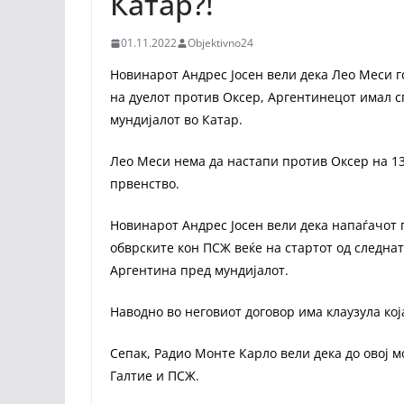
Катар?!
01.11.2022
Objektivno24
Новинарот Андрес Јосен вели дека Лео Меси г
на дуелот против Оксер, Аргентинецот имал сп
мундијалот во Катар.
Лео Меси нема да настапи против Оксер на 1
првенство.
Новинарот Андрес Јосен вели дека напаѓачот 
обврските кон ПСЖ веќе на стартот од следнат
Аргентина пред мундијалот.
Наводно во неговиот договор има клаузула кој
Сепак, Радио Монте Карло вели дека до овој 
Галтие и ПСЖ.