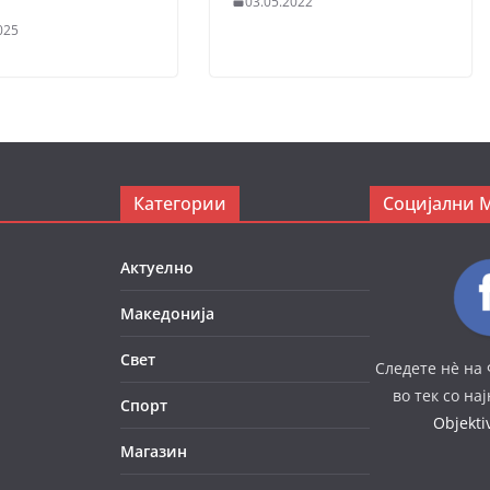
03.05.2022
025
Категории
Социјални 
Актуелно
Македонија
Свет
Следете нè на 
во тек со на
Спорт
Objekt
Магазин