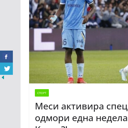
СПОРТ
Меси активира специ
одмори една недела