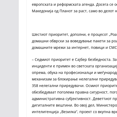
европската и реформската агенда. Досега се 
Македонија од Планот за раст, само во делот
Шестиот приоритет, дополни, е процесот „Роа
домашни обврски за воведување пакети за роа
домашните мрежи за интернет, повици и СМС
– Седмиот приоритет е Сајбер безбедноста. За
инциденти е примен во светската организациј
опрема, обука на професионалци и меѓународн
механизам за блокирање нелегални приредувач
358 нелегални приредувачи. Осмиот приорите
обезбедуваат поголема правна сигурност, пог
административна субјективност. Деветтиот п
дигиталните вештини. Во овој дел, Министер
интелигенција „Везилка“, проект со вкупна вре