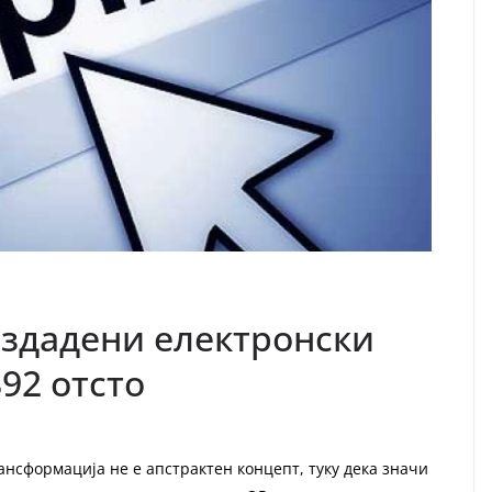
издадени електронски
892 отсто
ансформација не е апстрактен концепт, туку дека значи