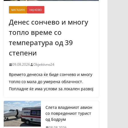
МАГАЗИН
НАЈНОВО
Денес сончево и многу
топло време со
температура од 39
степени
09.08.2026
Objektivno24
Времето денеска ќе биде сончево и многу
топло со мала до умерена облачност.
Попладне ќе има услови за локален развој
Слета владиниот авион
со повредениот турист
од Бодрум
08.08.2026