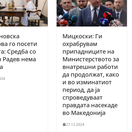
новска
Мицкоски: Ги
ва го посети
охрабрувам
а: Средба со
припадниците на
 Радев нема
Министерството за
ма
внатрешни работи
да продолжат, како
024
и во изминатиот
период, да ја
спроведуваат
правдата насекаде
во Македонија
27.12.2024