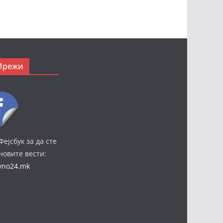
Мрежи
Фејсбук за да сте
јновите вести:
ivno24.mk