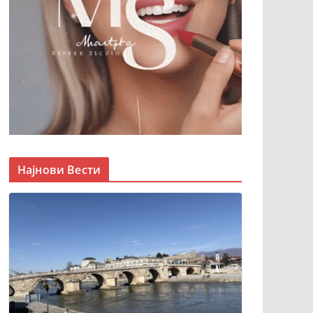
Најнови Вести