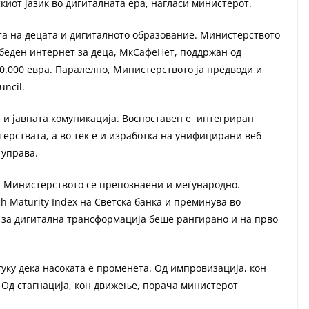
иот јазик во дигиталната ера, нагласи министерот.
та на децата и дигиталното образование. Министерството
беден интернет за деца, МкСафеНет, поддржан од
0.000 евра. Паралелно, Министерството ја предводи и
uncil.
 и јавната комуникација. Воспоставен е интегриран
ерствата, а во тек е и изработка на унифицирани веб-
 управа.
 Министерството се препознаени и меѓународно.
h Maturity Index на Светска банка и преминува во
о за дигитална трансформација беше рангирано и на прво
туку дека насоката е променета. Од импровизација, кон
 Од стагнација, кон движење, порача министерот