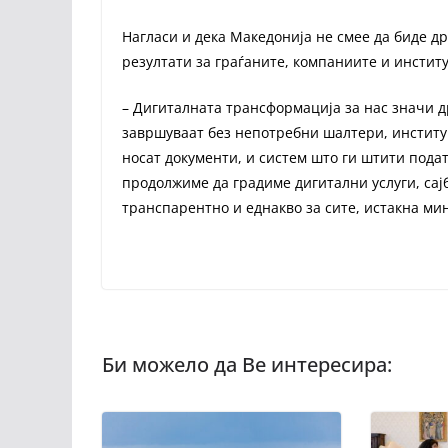
Нагласи и дека Македонија не смее да биде д
резултати за граѓаните, компаниите и инстит
– Дигиталната трансформација за нас значи др
завршуваат без непотребни шалтери, институ
носат документи, и систем што ги штити пода
продолжиме да градиме дигитални услуги, сај
транспарентно и еднакво за сите, истакна ми