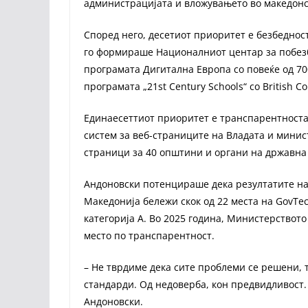
администрацијата и вложувањето во македонск
Според него, десетиот приоритет е безбеднос
го формираше Националниот центар за побез
програмата Дигитална Европа со повеќе од 70
програмата „21st Century Schools“ со British Co
Единаесеттиот приоритет е транспарентноста
систем за веб-страниците на Владата и минист
страници за 40 општини и органи на државна
Андоновски потенцираше дека резултатите на
Македонија бележи скок од 22 места на GovTec
категорија А. Во 2025 година, Министерствот
место по транспарентност.
– Не тврдиме дека сите проблеми се решени, 
стандарди. Од недоверба, кон предвидливост.
Андоновски.