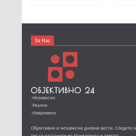
За Нас
-Независно
-Реално
-Навремено
Објективни и независни дневни вести. Следете н
тек со настаните во Македонија и светот!