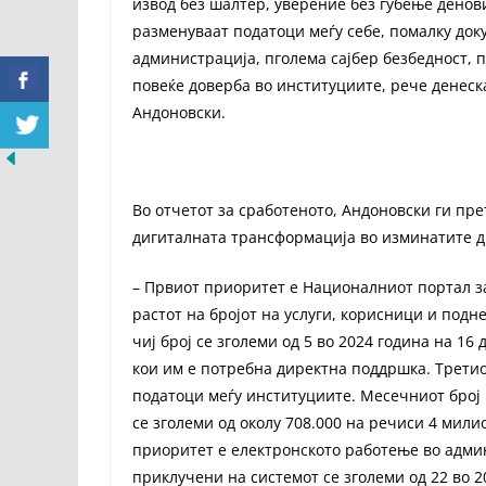
извод без шалтер, уверение без губење денов
разменуваат податоци меѓу себе, помалку доку
администрација, пголема сајбер безбедност, 
повеќе доверба во институциите, рече денес
Андоновски.
Во отчетот за сработеното, Андоновски ги пр
дигиталната трансформација во изминатите д
– Првиот приоритет е Националниот портал за 
растот на бројот на услуги, корисници и подн
чиј број се зголеми од 5 во 2024 година на 16
кои им е потребна директна поддршка. Трети
податоци меѓу институциите. Месечниот број
се зголеми од околу 708.000 на речиси 4 мили
приоритет е електронското работење во адми
приклучени на системот се зголеми од 22 во 2