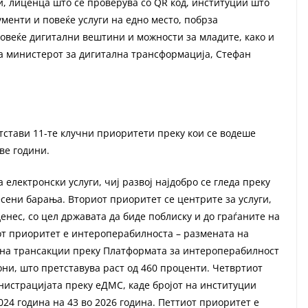
и, лиценца што се проверува со QR код, институции што
менти и повеќе услуги на едно место, побрза
повеќе дигитални вештини и можности за младите, како и
ка министерот за дигитална трансформација, Стефан
етстави 11-те клучни приоритети преку кои се водеше
ве години.
електронски услуги, чиј развој најдобро се гледа преку
есени барања. Вториот приоритет се центрите за услуги,
 денес, со цел државата да биде поблиску и до граѓаните на
от приоритет е интероперабилноста – размената на
 на трансакции преку Платформата за интероперабилност
они, што претставува раст од 460 проценти. Четвртиот
нистрацијата преку еДМС, каде бројот на институции
024 година на 43 во 2026 година. Петтиот приоритет е