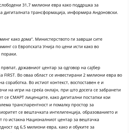
ослободени 31,7 милиони евра како поддршка за
 на дигиталната трансформација, информира Андоновски.
минг како дома“. Министерството ги заврши сите
минг со Европската Унија по цени исти како во
 пораки.
 првпат, државниот центар за одговор на сајбер
а FIRST. Во оваа област се инвестирани 2 милиони евра во
а соработка. Во истиот контекст, воспоставен е и
и на игри на среќа онлајн, при што досега се забранети
т се СМАРТ лиценците, како дигитални постапки кои
олема транспарентност и помалку простор за
риоритет се вештачката интелигенција, образованието и
от го истакна Националниот центар за вештачка
дност од 6,5 милиони евра, како и обуките за