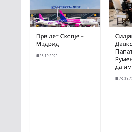
Прв лет Скопје –
Силја
Мадрид
Давко
Папат
28.10.2025
Румен
да и
23.05.2