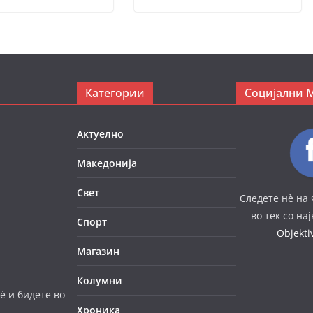
Категории
Социјални 
Актуелно
Македонија
Свет
Следете нè на 
во тек со на
Спорт
Objekt
Магазин
Колумни
è и бидете во
Хроника