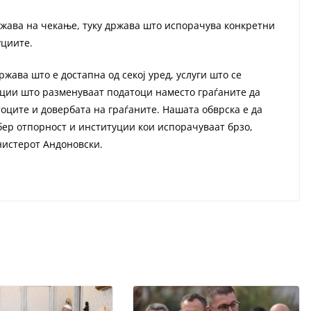
ржава на чекање, туку држава што испорачува конкретни
уциите.
жава што е достапна од секој уред, услуги што се
ции што разменуваат податоци наместо граѓаните да
тоците и довербата на граѓаните. Нашата обврска е да
бер отпорност и институции кои испорачуваат брзо,
нистерот Андоновски.