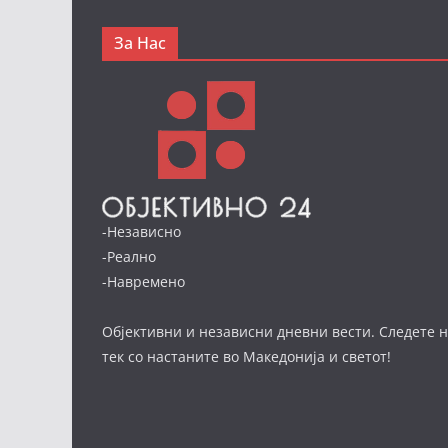
За Нас
-Независно
-Реално
-Навремено
Објективни и независни дневни вести. Следете н
тек со настаните во Македонија и светот!