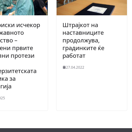
иски исчекор
Штрајкот на
ржавното
наставниците
ство –
продолжува,
ени првите
градинките ќе
лни протези
работат
27.04.2022
рзитетската
ка за
гија
025