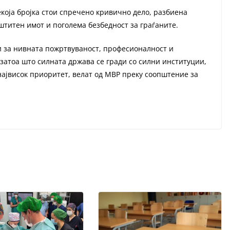
екоја бројка стои спречено кривично дело, разбиена
титен имот и поголема безбедност за граѓаните.
 за нивната пожртвуваност, професионалност и
затоа што силната држава се гради со силни институции,
највисок приоритет, велат од МВР преку соопштение за