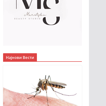
Најнови Вести