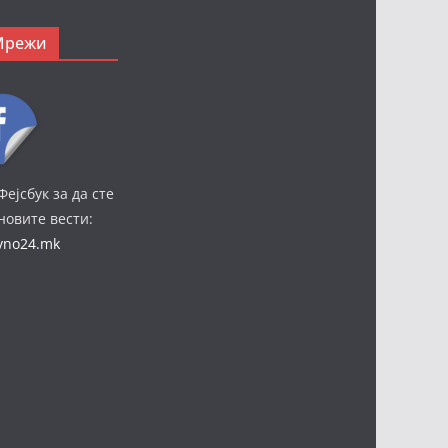
Мрежи
Фејсбук за да сте
јновите вести:
ivno24.mk