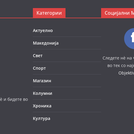
Категории
Социјални 
Актуелно
Македонија
Свет
Следете нè на 
во тек со на
Спорт
Objekt
Магазин
Колумни
è и бидете во
Хроника
Култура