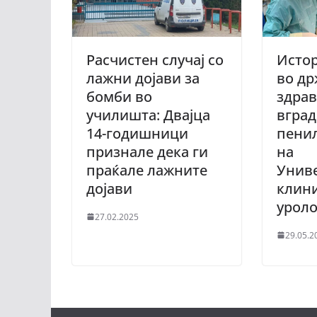
Расчистен случај со
Истор
лажни дојави за
во д
бомби во
здрав
училишта: Двајца
вград
14-годишници
пени
признале дека ги
на
праќале лажните
Униве
дојави
клини
уроло
27.02.2025
29.05.2