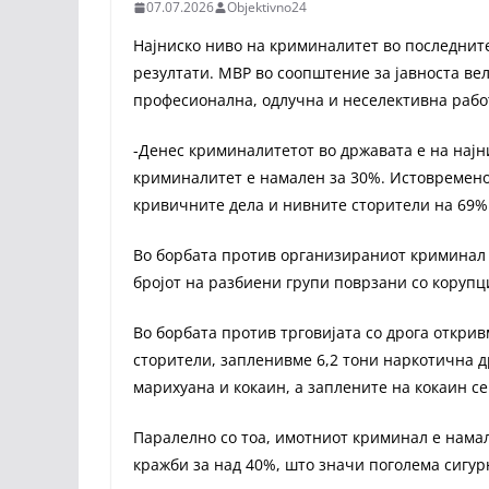
07.07.2026
Objektivno24
Најниско ниво на криминалитет во последните
резултати. МВР во соопштение за јавноста ве
професионална, одлучна и неселективна работ
-Денес криминалитетот во државата е на најн
криминалитет е намален за 30%. Истовремено
кривичните дела и нивните сторители на 69%
Во борбата против организираниот криминал 
бројот на разбиени групи поврзани со корупци
Во борбата против трговијата со дрога открив
сторители, запленивме 6,2 тони наркотична 
марихуана и кокаин, а заплените на кокаин се
Паралелно со тоа, имотниот криминал е намал
кражби за над 40%, што значи поголема сигурн