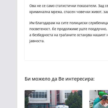
Ова не се само статистички показатели. Зад с
криминална мрежа, спасен човечки живот, заш
Им благодарам на сите полициски службеници
посветеност. Ќе продолжиме уште поодлучно, 
а безбедноста на граѓаните останува нашиот 
јавноста.