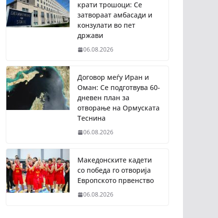
крати трошоци: Се
затвораат амбасади и
конзулати во пет
држави
06.08.2026
Договор меѓу Иран и
Оман: Се подготвува 60-
дневен план за
отворање на Ормуската
Теснина
06.08.2026
Македонските кадети
со победа го отворија
Европското првенство
06.08.2026