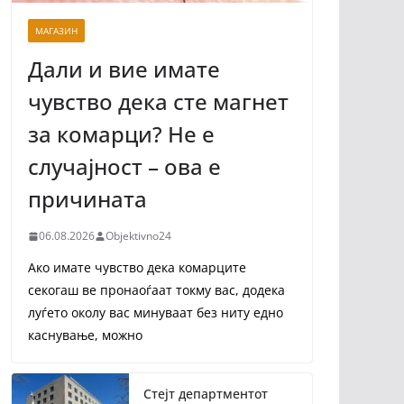
МАГАЗИН
Дали и вие имате
чувство дека сте магнет
за комарци? Не е
случајност – ова е
причината
06.08.2026
Objektivno24
Ако имате чувство дека комарците
секогаш ве пронаоѓаат токму вас, додека
луѓето околу вас минуваат без ниту едно
каснување, можно
Стејт департментот