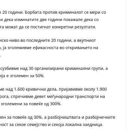
 20 години. Борбата против криминалот се мери со
ли дека изминатите две години покажале дека со
а можат да се постигнат конкретни резултати.
иско ниво во последните 20 години, а вкупниот
, ја зголемивме ефикасноста во откривањето на
.
сузбивме над 30 организирани криминални групи, а
ја е зголемен за 50%.
ме над 1.600 кривични дела, пријавивме околу 1.900
дрога, спречивме девет меѓународни транспорти на
 зголемени за повеќе од 300%.
ен за повеќе од 30%, а разбојништвата и разбојничките
ост за секое семејство и секоја локална заедница.