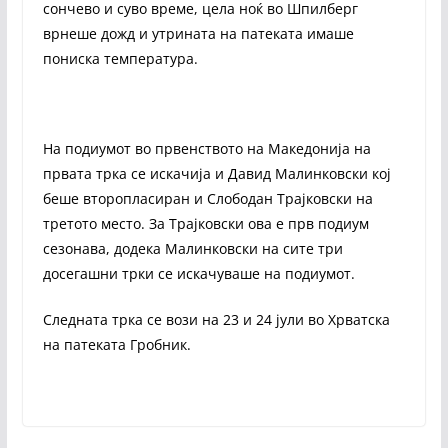
сончево и суво време, цела ноќ во Шпилберг
врнеше дожд и утрината на патеката имаше
пониска температура.
На подиумот во првенството на Македонија на
првата трка се искачија и Давид Малинковски кој
беше второпласиран и Слободан Трајковски на
третото место. За Трајковски ова е прв подиум
сезонава, додека Малинковски на сите три
досегашни трки се искачуваше на подиумот.
Следната трка се вози на 23 и 24 јули во Хрватска
на патеката Гробник.