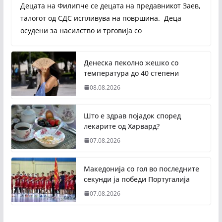
Децата на Филипче се децата на предавникот Заев,
талогот од СДС испливува на површина. Деца
осудени за насилство и трговија со
Денеска пеколно жешко со
температура до 40 степени
08.08.2026
Што е здрав појадок според
лекарите од Харвард?
07.08.2026
Македонија со гол во последните
секунди ја победи Португалија
07.08.2026