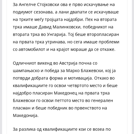
За Ангелче Стојковски ова е прво искачување на
подиумот сезонава, а лани двапати се искачуваше
на трките меѓу тројцата најдобри. Пех на втората
трка имаше Давид Малинковски, победникот на
втората трка во Унгарија. Тој беше второпласиран
на првата трка утринава, но сега имаше проблеми
со автомобилот и на крајот мораше да се откаже.
Одличниот викенд во Австрија почна со
шампањаско и победа за Марко Блажевски, кој ја
потврди добрата форма и мотивација. Откако во
квалификациите го освои четвртото место и беше
најдобро пласиран Македонец на првата трка
Блажевски го освои петтото место во генерален
пласман и беше победник во првенството на
Македонија.
За разлика од квалификациите кои се возеа по