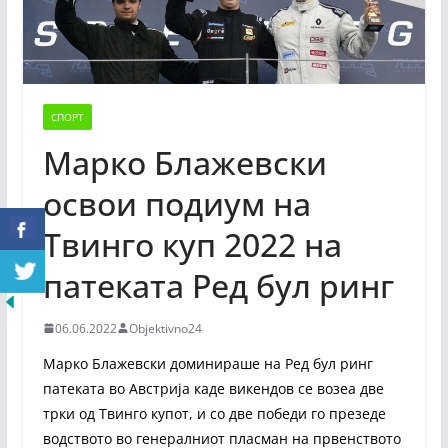
СПОРТ
Марко Блажевски
освои подиум на
Твинго куп 2022 на
патеката Ред бул ринг
06.06.2022
Objektivno24
Марко Блажевски доминираше на Ред бул ринг
патеката во Австрија каде викендов се возеа две
трки од Tвинго купот, и со две победи го презеде
водството во генералниот пласман на првенството