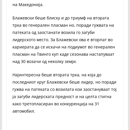
на Македонија.
Блажевски беше блиску и до триумф на втората
трка во генерален пласман но, поради гужвата на
патеката од заостанати возила го загуби
лидерското место. За Блажевски ова е вторпат во
кариерата да се искачи на подиумот во генерален
пласман на Tвинго куп каде сезонава настапуваат
над 30 возачи од неколку земји.
Најинтересна беше втората трка, на која до
последниот круг Блажевски беше лидер, но поради
гужва на патеката со возилата кои заостануваат тој
ја загуби лидерската предност и на целта стигна
како третопласиран во конкуренција на 31
автомобил.