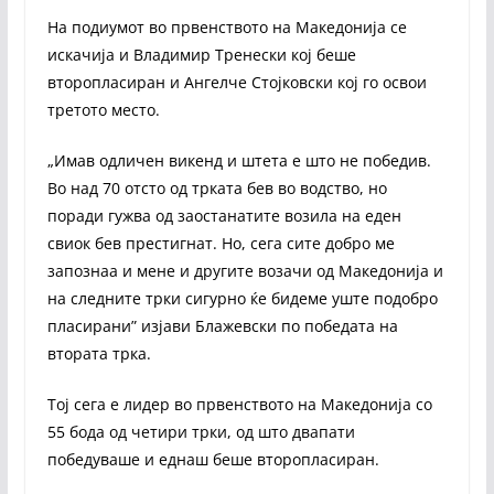
На подиумот во првенството на Македонија се
искачија и Владимир Тренески кој беше
второпласиран и Ангелче Стојковски кој го освои
третото место.
„Имав одличен викенд и штета е што не победив.
Во над 70 отсто од трката бев во водство, но
поради гужва од заостанатите возила на еден
свиок бев престигнат. Но, сега сите добро ме
запознаа и мене и другите возачи од Македонија и
на следните трки сигурно ќе бидеме уште подобро
пласирани” изјави Блажевски по победата на
втората трка.
Тој сега е лидер во првенството на Македонија со
55 бода од четири трки, од што двапати
победуваше и еднаш беше второпласиран.