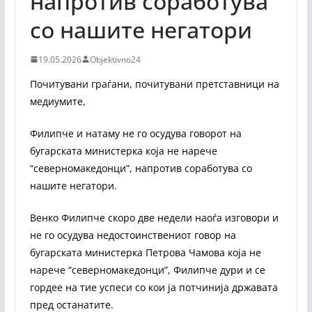
напротив соработува
со нашите негатори
19.05.2026
Objektivno24
Почитувани граѓани, почитувани претставници на
медиумите,
Филипче и натаму не го осудува говорот на
бугарската министерка која не нарече
“северномакедонци”, напротив соработува со
нашите негатори.
Венко Филипче скоро две недели наоѓа изговори и
не го осудува недостоинствениот говор на
бугарската министерка Петрова Чамова која не
нарече “северномакедонци”, Филипче дури и се
гордее на тие успеси со кои ја потчинија државата
пред останатите.