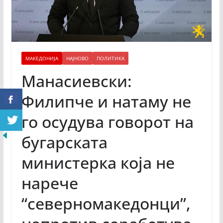
МАКЕДОНИЈА
НАЈНОВО
ПОЛИТИКА
Манасиевски:
Филипче и натаму не
го осудува говорот на
бугарската
министерка која не
нарече
“северномакедонци”,