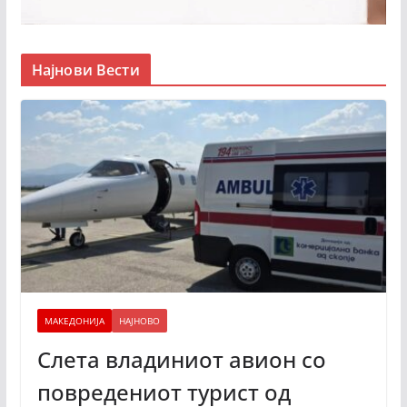
Најнови Вести
МАКЕДОНИЈА
НАЈНОВО
Слета владиниот авион со
повредениот турист од