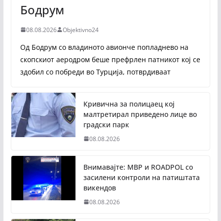
Бодрум
08.08.2026
Objektivno24
Од Бодрум со владиното авионче попладнево на
скопскиот аеродром беше префрлен патникот кој се
здобил со побреди во Турција, потврдиваат
Кривична за полицаец кој
малтретирал приведено лице во
градски парк
08.08.2026
Внимавајте: МВР и ROADPOL со
засилени контроли на патиштата
викендов
08.08.2026