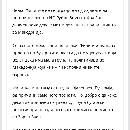
Венко Филипче не се огради ни од изјавите на
неговиот член на ИО Рубин Земон кој за Гоце
Делчев рече дека е мит и дека не направил ништо
за Македонија.
Со ваквите мекотелни политики, Филипче им дава
простор на бугарските власти да не уценуваат и да
велат дека има мала група на политичари во
Македонија која ќе им ги исполни нивните
барања.
Филипче и натаму останува лојален кон Бугарија,
од причини само него познати. Но, добро е да каже
дека тие причини се уцена од група бугарски
политичари поради неговото криминално минато
со Зоран Заев.