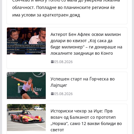
облачност. Попладне во планинските региони ќе
има услови за краткотраен дожд
Актерот Бен Афлек освои милион
долари во квизот „Кој сака да
биде милионер“ – ги донираше на
локалните заедници во Конго
05.08.2026
Успешен старт на Ѓорческа во
Лајпциг
05.08.2026
Историски чекор за Иџе: Прв
возач од Балканот со прототип
„Норма“, само 12 вакви болиди во
светот