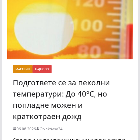
МАГАЗИН
НАЈНОВО
Подгответе се за пеколни
температури: До 40°C, но
попладне можен и
краткотраен дожд
06.08.2026
Objektivno24
Сончево и многу топло со мала до умерена локална