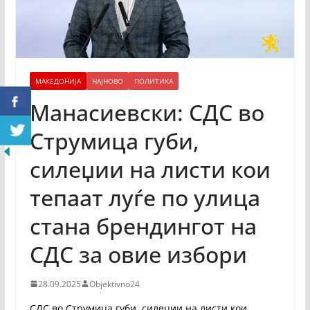
МАКЕДОНИЈА
НАЈНОВО
ПОЛИТИКА
Манасиевски: СДС во
Струмица губи,
силеџии на листи кои
тепаат луѓе по улица
стана брендингот на
СДС за овие избори
28.09.2025
Objektivno24
СДС во Струмица губи, силеџии на листи кои