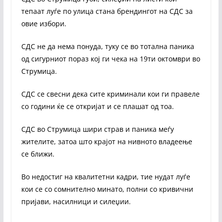
тепаат луѓе по улица стана брендингот на СДС за
овие избори.
СДС не да нема понуда, туку се во тотална паника
од сигурниот пораз кој ги чека на 19ти октомври во
Струмица.
СДС се свесни дека сите криминали кои ги правеле
со години ќе се откријат и се плашат од тоа.
СДС во Струмица шири страв и паника меѓу
жителите, затоа што крајот на нивното владеење
се ближи.
Во недостиг на квалитетни кадри, тие нудат луѓе
кои се со сомнително минато, полни со кривични
пријави, насилници и силеџии.