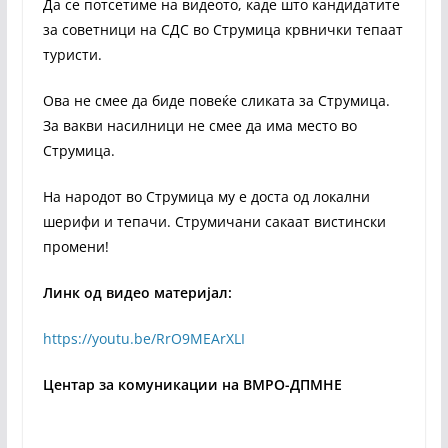
Да се потсетиме на видеото, каде што кандидатите
за советници на СДС во Струмица крвнички тепаат
туристи.
Ова не смее да биде повеќе сликата за Струмица.
За вакви насилници не смее да има место во
Струмица.
На народот во Струмица му е доста од локални
шерифи и тепачи. Струмичани сакаат вистински
промени!
Линк од видео материјал:
https://youtu.be/RrO9MEArXLI
Центар за комуникации на ВМРО-ДПМНЕ