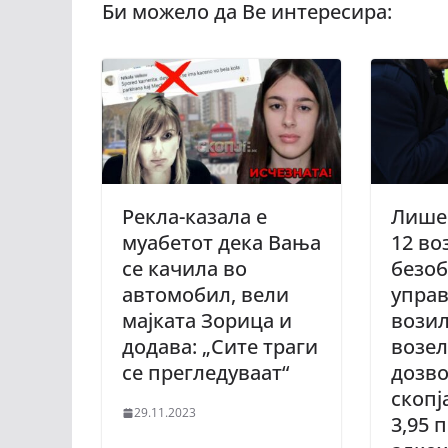
Рекла-казала е
Лише
муабетот дека Вања
12 во
се качила во
безо
автомобил, вели
упра
мајката Зорица и
возил
додава: „Сите траги
возел
се прегледуваат“
дозво
скопј
29.11.2023
3,95 