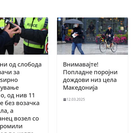
ни од слобода
Внимавајте!
зачи за
Попладне поројни
бѕирно
дождови низ цела
вување
Македонија
о, од нив 11
12.03.2025
е без возачка
ла, а
анец возел со
промили