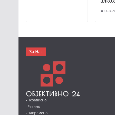
алкох
23.04.2
За Нас
-Независно
-Реално
-Навремено