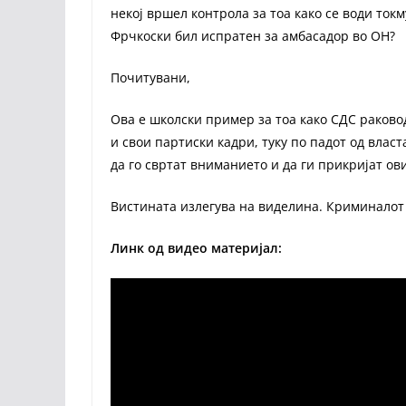
некој вршел контрола за тоа како се води ток
Фрчкоски бил испратен за амбасадор во ОН?
Почитувани,
Ова е школски пример за тоа како СДС раково
и свои партиски кадри, туку по падот од влас
да го свртат вниманието и да ги прикријат ов
Вистината излегува на виделина. Криминалот 
Линк од видео материјал: