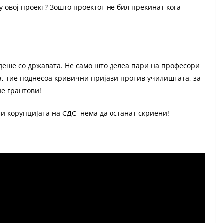
му овој проект? Зошто проектот не бил прекинат кога
деше со државата. Не само што делеа пари на професори
та, тие поднесоа кривични пријави против училиштата, за
ие грантови!
и корупцијата на СДС нема да останат скриени!