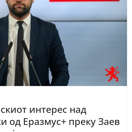
скиот интерес над
и од Еразмус+ преку Заев