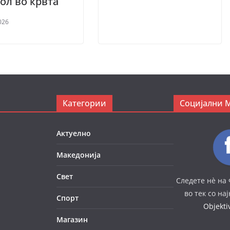
ол во крвта
026
Категории
Социјални 
Актуелно
Македонија
Свет
Следете нè на 
во тек со на
Спорт
Objekt
Магазин