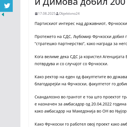
и Димова добил 200
17.08.2025
Objektivno24
Партискиот интерес над државниот, Фрчкоски 
Протежето на СДС, Љубомир Фрчкоски добил гр
“стратешко партнерство”, како награда за не
Кога велиме дека СДС ја користел Агенцијата Е
потврдува и со случајот со Фрчкоски.
Како ректор на еден од факултетите во држава
благодарејќи на Фрчкоски, факултетот го доби
Скандалозно во грантот е тоа што проектот тра
е назначен за амбасадор од 20.04.2022 година
како амбасадор на Македонија во ОН во Њујор
Како Фрчкоски го работел овој проект како ам