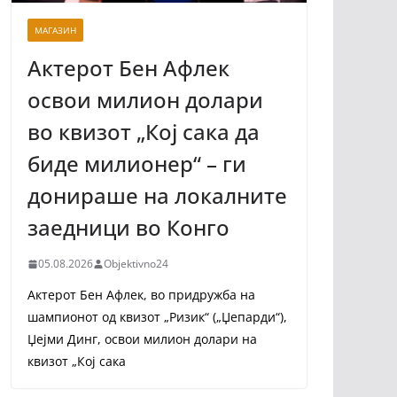
МАГАЗИН
Актерот Бен Афлек
освои милион долари
во квизот „Кој сака да
биде милионер“ – ги
донираше на локалните
заедници во Конго
05.08.2026
Objektivno24
Актерот Бен Афлек, во придружба на
шампионот од квизот „Ризик“ („Џепарди“),
Џејми Динг, освои милион долари на
квизот „Кој сака