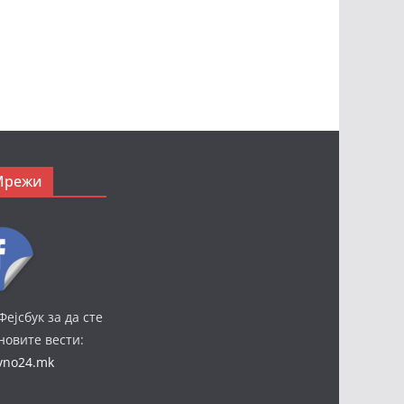
Мрежи
Фејсбук за да сте
јновите вести:
ivno24.mk