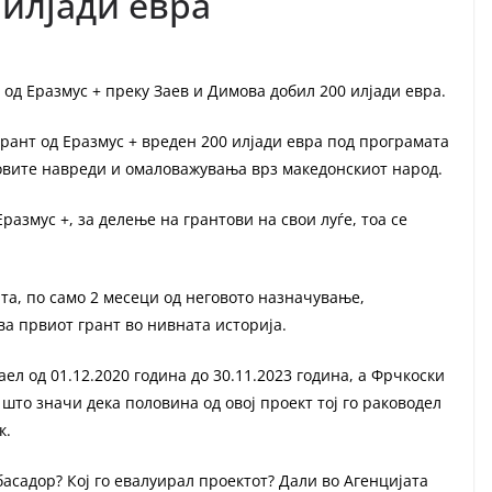
 илјади евра
од Еразмус + преку Заев и Димова добил 200 илјади евра.
ант од Еразмус + вреден 200 илјади евра под програмата
говите навреди и омаловажувања врз македонскиот народ.
размус +, за делење на грантови на свои луѓе, тоа се
та, по само 2 месеци од неговото назначување,
ва првиот грант во нивната историја.
ел од 01.12.2020 година до 30.11.2023 година, а Фрчкоски
 што значи дека половина од овој проект тој го раководел
к.
басадор? Кој го евалуирал проектот? Дали во Агенцијата