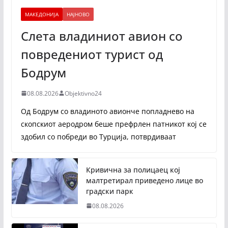
МАКЕДОНИЈА
НАЈНОВО
Слета владиниот авион со
повредениот турист од
Бодрум
08.08.2026
Objektivno24
Од Бодрум со владиното авионче попладнево на
скопскиот аеродром беше префрлен патникот кој се
здобил со побреди во Турција, потврдиваат
Кривична за полицаец кој
малтретирал приведено лице во
градски парк
08.08.2026