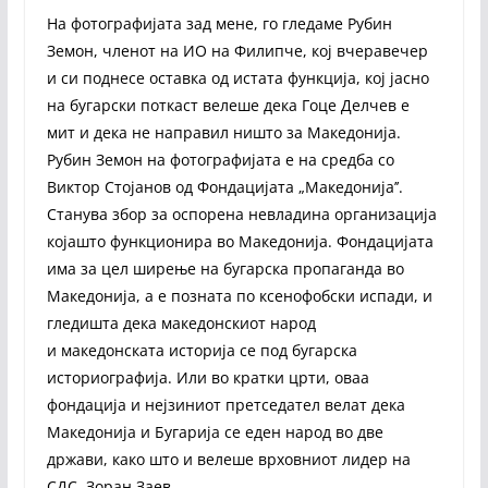
На фотографијата зад мене, го гледаме Рубин
Земон, членот на ИО на Филипче, кој вчеравечер
и си поднесе оставка од истата функција, кој јасно
на бугарски поткаст велеше дека Гоце Делчев е
мит и дека не направил ништо за Македонија.
Рубин Земон на фотографијата е на средба со
Виктор Стојанов од Фондацијата „Македонија’’.
Станува збор за оспорена невладина организација
којашто функционира во Македонија. Фондацијата
има за цел ширење на бугарска пропаганда во
Македонија, а е позната по ксенофобски испади, и
гледишта дека македонскиот народ
и македонската историја се под бугарска
историографија. Или во кратки црти, оваа
фондација и нејзиниот претседател велат дека
Македонија и Бугарија се еден народ во две
држави, како што и велеше врховниот лидер на
СДС, Зоран Заев.