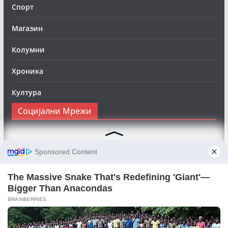
Спорт
Магазин
Колумни
Хроника
Култура
Социјални Мрежи
Следете нè на Фејсбук за да сте во тек со најновите
вести:
Objektivno24.mk