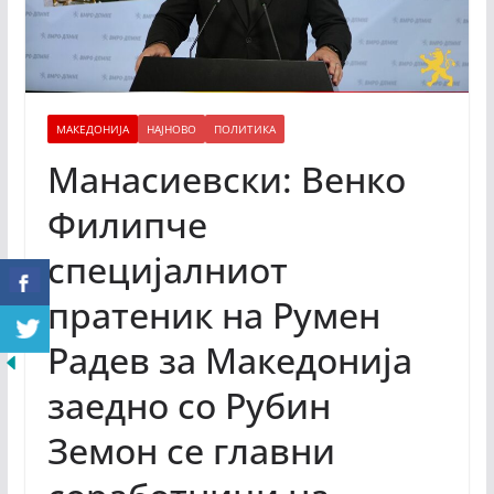
МАКЕДОНИЈА
НАЈНОВО
ПОЛИТИКА
Манасиевски: Венко
Филипче
специјалниот
пратеник на Румен
Радев за Македонија
заедно со Рубин
Земон се главни