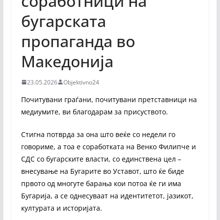
соработници на
бугарската
пропаганда во
Македонија
23.05.2026
Objektivno24
Почитувани граѓани, почитувани претставници на
медиумите, ви благодарам за присуството.
Стигна потврда за она што веќе со недели го
говориме, а тоа е соработката на Венко Филипче и
СДС со бугарските власти, со единствена цел –
внесување на Бугарите во Уставот, што ќе биде
првото од многуте барања кои потоа ќе ги има
Бугарија, а се однесуваат на идентитетот, јазикот,
културата и историјата.