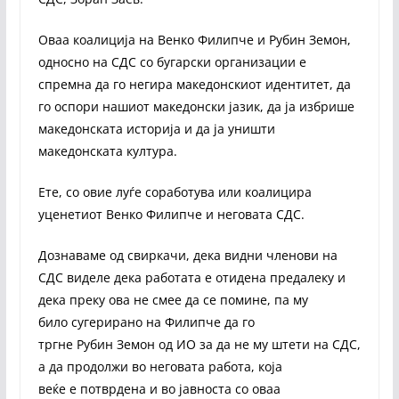
Оваа коалиција на Венко Филипче и Рубин Земон,
односно на СДС со бугарски организации е
спремна да го негира македонскиот идентитет, да
го оспори нашиот македонски јазик, да ја избрише
македонската историја и да ја уништи
македонската култура.
Ете, со овие луѓе соработува или коалицира
уценетиот Венко Филипче и неговата СДС.
Дознаваме од свиркачи, дека видни членови на
СДС виделе дека работата е отидена предалеку и
дека преку ова не смее да се помине, па му
било сугерирано на Филипче да го
тргне Рубин Земон од ИО за да не му штети на СДС,
а да продолжи во неговата работа, која
веќе е потврдена и во јавноста со оваа