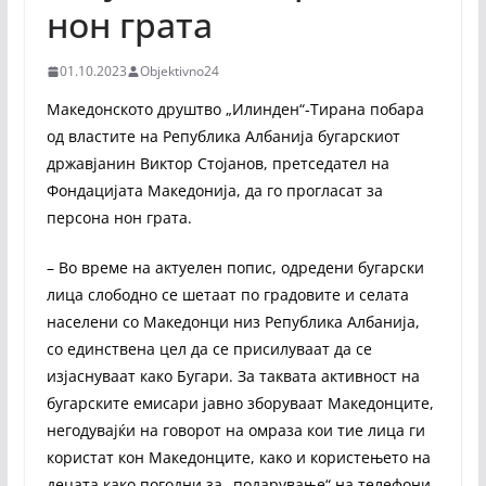
нон грата
01.10.2023
Objektivno24
Македонското друштво „Илинден“-Тирана побара
од властите на Република Албанија бугарскиот
државјанин Виктор Стојанов, претседател на
Фондацијата Македонија, да го прогласат за
персона нон грата.
– Во време на актуелен попис, одредени бугарски
лица слободно се шетаат по градовите и селата
населени со Македонци низ Република Албанија,
со единствена цел да се присилуваат да се
изјаснуваат како Бугари. За таквата активност на
бугарските емисари јавно зборуваат Македонците,
негодувајќи на говорот на омраза кои тие лица ги
користат кон Македонците, како и користењето на
децата како погодни за „подарување“ на телефони