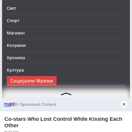
Свет
Спорт
Магазин
Колумни
Хроника
Култура
Социјални Мрежи
Следете нè на Фејсбук за да сте во тек со најновите