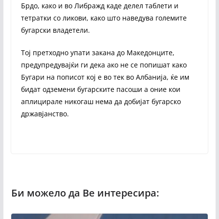
Брдо, како и во Либражд каде делел таблети и
тетратки со ликови, како што наведува големите
бугарски владетели.
Тој претходно упати закана до Македонците,
предупредувајќи ги дека ако не се попишат како
Бугари на пописот кој е во тек во Албанија, ќе им
бидат одземени бугарските пасоши а оние кои
аплицирале никогаш нема да добијат бугарско
државјанство.