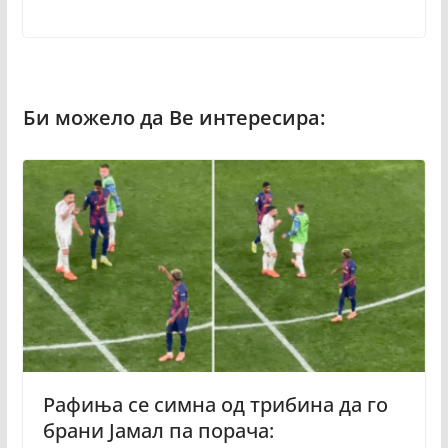
Рафиња се симна од трибина да го
брани Јамал па порача: