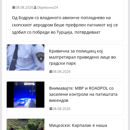
08.08.2026
Objektivno24
Од Бодрум со владиното авионче попладнево на
скопскиот аеродром беше префрлен патникот кој се
здобил со побреди во Турција, потврдиваат
Кривична за полицаец кој
малтретирал приведено лице во
градски парк
08.08.2026
Внимавајте: МВР и ROADPOL со
засилени контроли на патиштата
викендов
08.08.2026
Мицкоски: Карпалак е наша