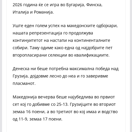
2026 година ќе се игра во Бугарија, Финска,
Италија и Романија.
Уште еден голем успех на македонските одбојкари,
нашата репрезентација го продолжува
континуитетот на настапи на континенталните
собири. Таму одиме како една од најдобрите пет
второпласирани селекции во квалификациите.
Денеска ни беше потребна максимална победа над
Грузија, дојдовме лесно до неа и го заверивме
пласманот.
Македонија вечерва беше најубедлива во првиот
сет кој го добивме со 25-13. Грузијците во вториот
земаа 16 поени, а во третиот во кој имаа и водство
од 11-9, земаа 17 поени.