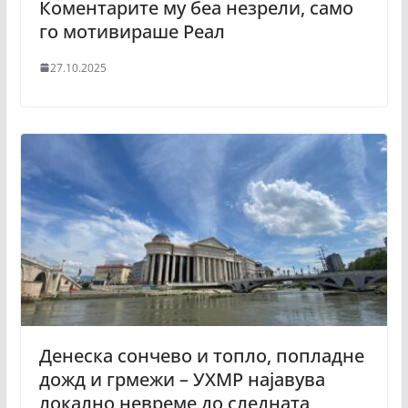
Коментарите му беа незрели, само
го мотивираше Реал
27.10.2025
Денеска сончево и топло, попладне
дожд и грмежи – УХМР најавува
локално невреме до следната