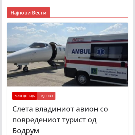
Најнови Вести
МАКЕДОНИЈА
НАЈНОВО
Слета владиниот авион со
повредениот турист од
Бодрум