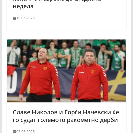
недела
19.06.2026
Славе Николов и Ѓорѓи Начевски ќе
го судат големото ракометно дерби
03.06.2025