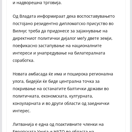
и надворешна трговија.
Од Владата информираат дека воспоставувањето
постојано резидентно дипломатско присуство во
Вилнус треба да придонесе за зајакнување на
директниот политички дијалог меѓу двете земји,
поефикасно застапување на националните
интереси и унапредување на билатералната
соработка.
Новата амбасада ќе има и поширока регионална
улога, бидејќи ќе биде централна точка за
покривање на останатите балтички држави во
политичката, економската, културната,
конзуларната и во други области од заеднички
интерес.
Литванија е една од поактивните членки на
Европската Унија и НАТО во областа на