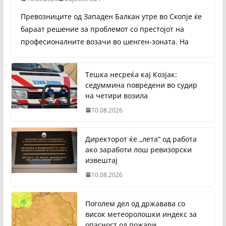
Превозниците од Западен Балкан утре во Скопје ќе
бараат решение за проблемот со престојот на
професионалните возачи во шенген-зоната. На
Тешка несреќа кај Козјак:
седуммина повредени во судир
на четири возила
10.08.2026
Директорот ќе „лета“ од работа
ако заработи лош ревизорски
извештај
10.08.2026
Поголем дел од државава со
висок метеоролошки индекс за
опасност од пожари