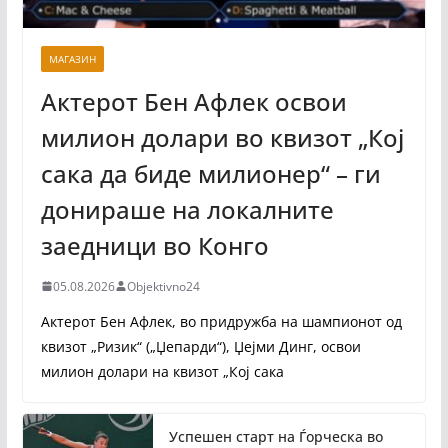
МАГАЗИН
Актерот Бен Афлек освои
милион долари во квизот „Кој
сака да биде милионер“ – ги
донираше на локалните
заедници во Конго
05.08.2026
Objektivno24
Актерот Бен Афлек, во придружба на шампионот од
квизот „Ризик“ („Џепарди“), Џејми Динг, освои
милион долари на квизот „Кој сака
Успешен старт на Ѓорческа во