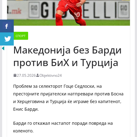
СПОРТ
Македонија без Барди
против БиХ и Турција
27.05.2026
Objektivno24
Проблем за селекторот Гоце Седлоски, на
престојните пријателски натпревари против Босна
и Херцеговина и Турција ќе играме без капитенот,
Енис Барди.
Барди го откажал настапот поради повреда на
коленото.