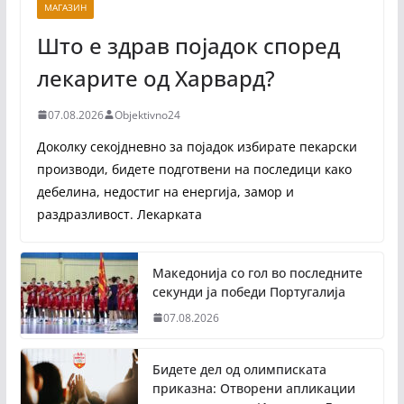
МАГАЗИН
Што е здрав појадок според
лекарите од Харвард?
07.08.2026
Objektivno24
Доколку секојдневно за појадок избирате пекарски
производи, бидете подготвени на последици како
дебелина, недостиг на енергија, замор и
раздразливост. Лекарката
Македонија со гол во последните
секунди ја победи Португалија
07.08.2026
Бидете дел од олимписката
приказна: Отворени апликации