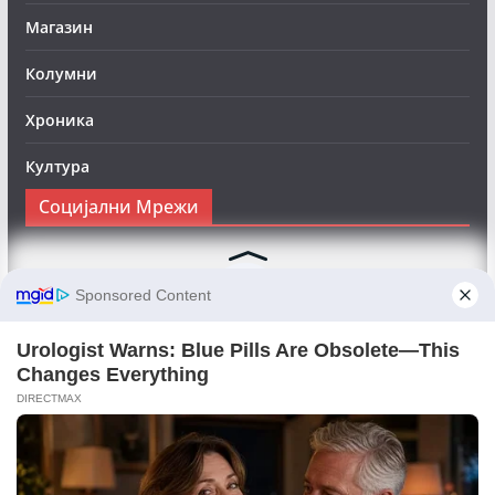
Магазин
Колумни
Хроника
Култура
Социјални Мрежи
Следете нè на Фејсбук за да сте во тек со најновите
вести:
Objektivno24.mk