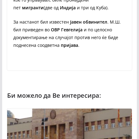
пет
мигранти
(две од
Индија
и три од Куба).
За настанот бил известен
Јавен обвинител
. М.Ш.
бил приведен во
ОВР Гевгелија
и по целосно
документирање на случајот против него ќе биде
поднесена соодветна
пријава
.