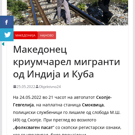
МАКЕДОНИЈА
НАЈНОВО
Македонец
криумчарел мигранти
од Индија и Куба
25.05.2022
Objektivno24
На 24.05.2022 во 21 часот на автопатот
Скопје-
Гевгелија
, на наплатна станица
Смоквица
,
полициски службеници го лишиле од слобода М.Ш.
(49) од Скопје. При преглед во возилото
„
фолксваген пасат
” со скопски регистарски ознаки,
кое го управувал, биле пронајдени