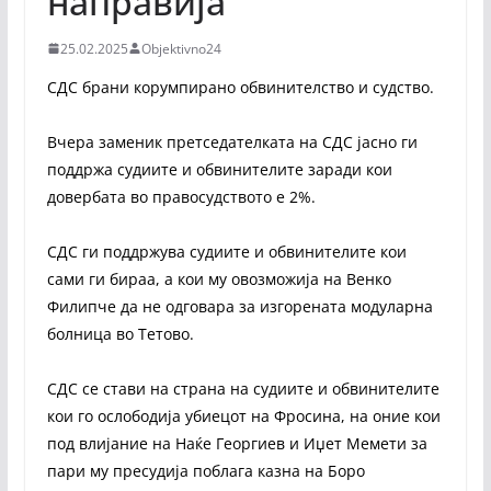
направија
25.02.2025
Objektivno24
СДС брани корумпирано обвинителство и судство.
Вчера заменик претседателката на СДС јасно ги
поддржа судиите и обвинителите заради кои
довербата во правосудството е 2%.
СДС ги поддржува судиите и обвинителите кои
сами ги бираа, а кои му овозможија на Венко
Филипче да не одговара за изгорената модуларна
болница во Тетово.
СДС се стави на страна на судиите и обвинителите
кои го ослободија убиецот на Фросина, на оние кои
под влијание на Наќе Георгиев и Иџет Мемети за
пари му пресудија поблага казна на Боро