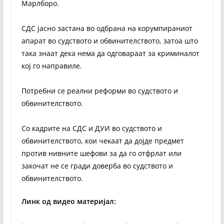
Марлборо.
СДС јасно застана во одбрана на корумпираниот
апарат во судството и обвинителството, затоа што
така знаат дека нема да одговараат за криминалот
кој го направиле.
Потребни се реални реформи во судството и
обвинителството.
Со кадрите на СДС и ДУИ во судството и
обвинителството, кои чекаат да дојде предмет
против нивните шефови за да го отфрлат или
закочат не се гради доверба во судството и
обвинителството.
Линк од видео материјал: