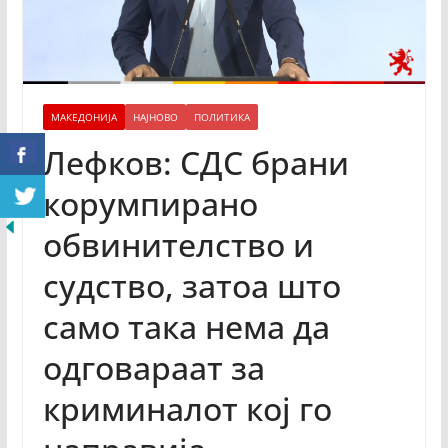
МАКЕДОНИЈА
НАЈНОВО
ПОЛИТИКА
Лефков: СДС брани
корумпирано
обвинителство и
судство, затоа што
само така нема да
одговараат за
криминалот кој го