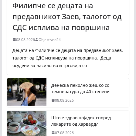
Филипче се децата на
предавникот Заев, талогот од
СДС исплива на површина
08.08.2026
Objektivno24
Децата на Филипче се децата на предавникот Заев,
талогот од СДС испливува на површина. Деца
осудени за насилство и трговија со
Денеска пеколно жешко со
температура до 40 степени
08.08.2026
Што е здрав појадок според
лекарите од Харвард?
07.08.2026