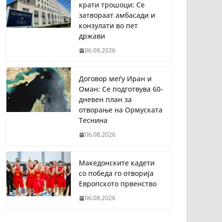
крати трошоци: Се
затвораат амбасади и
конзулати во пет
држави
06.08.2026
Договор меѓу Иран и
Оман: Се подготвува 60-
дневен план за
отворање на Ормуската
Теснина
06.08.2026
Македонските кадети
со победа го отворија
Европското првенство
06.08.2026