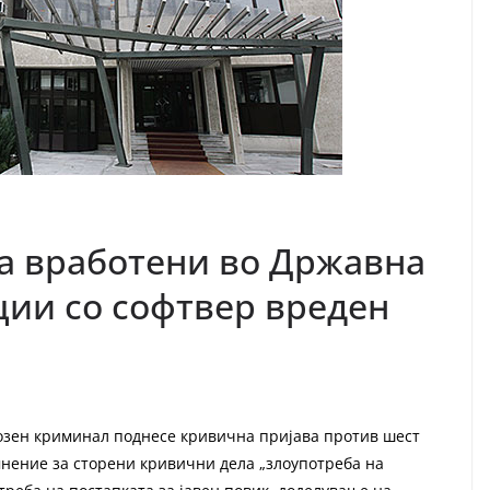
а вработени во Државна
ции со софтвер вреден
озен криминал поднесе кривична пријава против шест
нение за сторени кривични дела „злоупотреба на