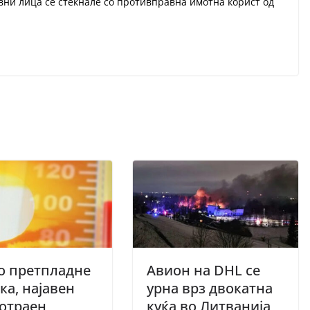
авни лица се стекнале со противправна имотна корист од
о претпладне
Aвион на DHL се
ка, најавен
урна врз двокатна
отраен
куќа во Литванија