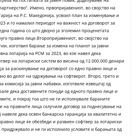
треба на постапката за јавен повик, доделување на
партнерство“. Имено, првопријавениот, во својство на
арија на Р.С. Македонија, усвоил план за изменување и
023 и го намалил периодот на важност на договорот за
една година со што двојно ја зголемил проценетата
руго правно лице.Второпријавениот, во својство на
ии, изготвил барање за измена на планот за јавни
вна лотарија на РСМ за 2023, во кое навел дека
твер на лотариски систем во висина од 12.000.000 денари
ија за раскинување на договорот со едно правно лице и
но во делот на одржување на софтверот. Второ, трето и
на комисија за јавни набавки, изготвиле извештај од
ирале дека доставените понуди од едното правно лице и
мите, и покрај тоа што не ги исполнувале бараните
е на правните лица склучиле договор за поднесување на
ј навеле дека освен банкарска гаранција за квалитетно и
равно лице ќе обезбеди и развиен софтвер за лотариски
е придржувало и не ги исполнило условите и барањата од