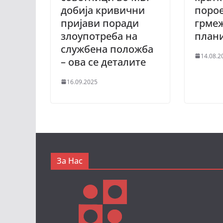
добија кривични
порое
пријави поради
грме
злоупотреба на
план
службена положба
14.08.2
– ова се деталите
16.09.2025
За Нас