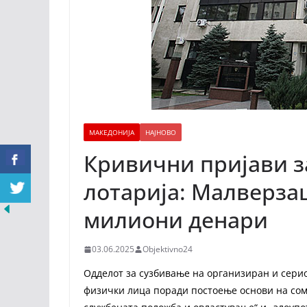
МАКЕДОНИЈА
НАЈНОВО
Кривични пријави з
лотарија: Малверза
милиони денари
03.06.2025
Objektivno24
Одделот за сузбивање на организиран и сери
физички лица поради постоење основи на сом