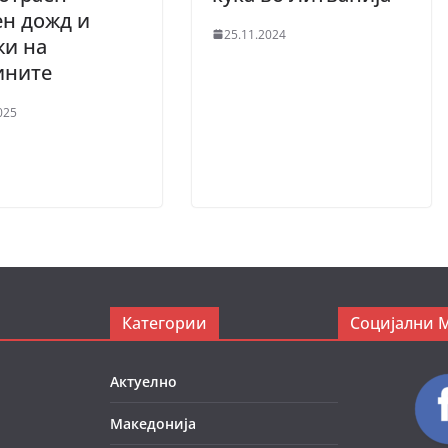
н дожд и
25.11.2024
жи на
ините
025
Категории
Социјални 
Актуелно
Македонија