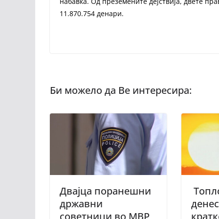
набавка. Од преземените дејствија, двете пр
11.870.754 денари.
Двајца поранешни
Топл
државни
денес
советници во МВР
кратк