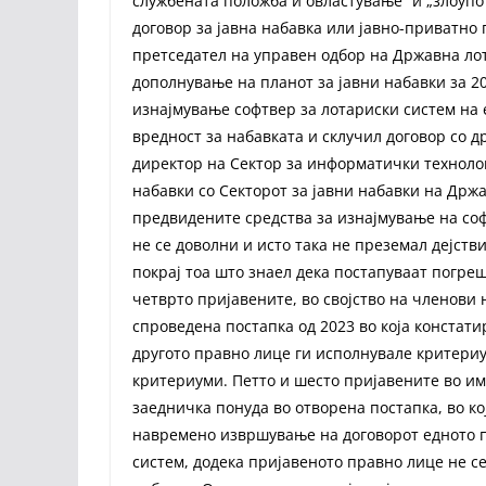
службената положба и овластување“ и „злоупо
договор за јавна набавка или јавно-приватно 
претседател на управен одбор на Државна лот
дополнување на планот за јавни набавки за 2
изнајмување софтвер за лотариски систем на 
вредност за набавката и склучил договор со д
директор на Сектор за информатички технолог
набавки со Секторот за јавни набавки на Држа
предвидените средства за изнајмување на соф
не се доволни и исто така не преземал дејств
покрај тоа што знаел дека постапуваат погреш
четврто пријавените, во својство на членови 
спроведена постапка од 2023 во која констат
другото правно лице ги исполнувале критериу
критериуми. Петто и шесто пријавените во им
заедничка понуда во отворена постапка, во ко
навремено извршување на договорот едното п
систем, додека пријавеното правно лице не с