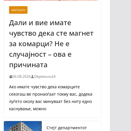
МАГАЗИН
Дали и вие имате
чувство дека сте магнет
за комарци? Не е
случајност – ова е
причината
06.08.2026
Objektivno24
Ако имате чувство дека комарците
секогаш ве пронаоѓаат токму вас, додека
луѓето околу вас минуваат без ниту едно
каснување, можно
Стејт департментот