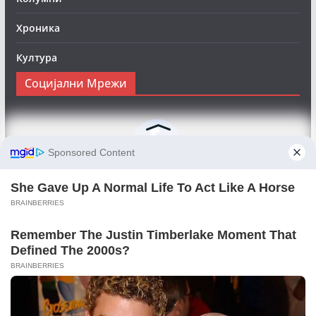
Хроника
Култура
Социјални Мрежи
Следете нè на Фејсбук за да сте во тек со најновите
вести:
Objektivno24.mk