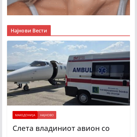
Најнови Вести
МАКЕДОНИЈА
НАЈНОВО
Слета владиниот авион со