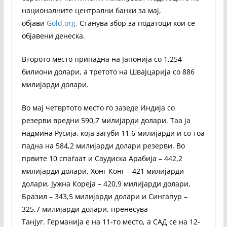
националните централни банки за мај,
објави
Gold.org.
Станува збор за податоци кои се
објавени денеска.
Второто место припадна на Јапонија со 1,254
билиони долари, а третото на Швајцарија со 886
милијарди долари.
Во мај четвртото место го зазеде Индија со
резерви вредни 590,7 милијарди долари. Таа ја
надмина Русија, која загуби 11,6 милијарди и со тоа
падна на 584,2 милијарди долари резерви. Во
првите 10 спаѓаат и Саудиска Арабија – 442,2
милијарди долари, Хонг Конг – 421 милијарди
долари, Јужна Кореја – 420,9 милијарди долари,
Бразил – 343,5 милијарди долари и Сингапур –
325,7 милијарди долари, пренесува
Танјуг. Германија е на 11-то место, а САД се на 12-