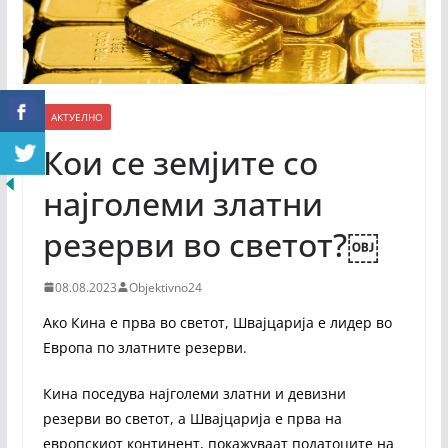
АКТУЕЛНО
Кои се земјите со
најголеми златни
резерви во светот?￼
08.08.2023
Objektivno24
Ако Кина е прва во светот, Швајцарија е лидер во
Европа по златните резерви.
Кина поседува најголеми златни и девизни
резерви во светот, а Швајцарија е прва на
европскиот континент, покажуваат податоците на