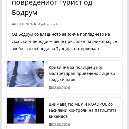
повредениот турист од
Бодрум
08.08.2026
Objektivno24
Од Бодрум со владиното авионче попладнево на
скопскиот аеродром беше префрлен патникот кој се
здобил со побреди во Турција, потврдиваат
Кривична за полицаец кој
малтретирал приведено лице во
градски парк
08.08.2026
Внимавајте: МВР и ROADPOL со
засилени контроли на патиштата
викендов
08.08.2026