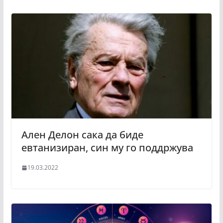
Ален Делон сака да биде
евтанизиран, син му го поддржува
19.03.2022