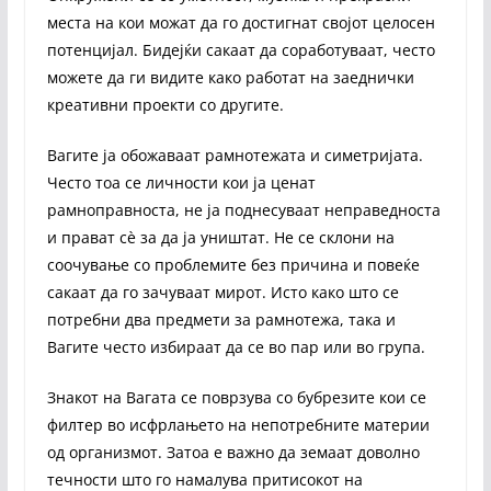
места на кои можат да го достигнат својот целосен
потенцијал. Бидејќи сакаат да соработуваат, често
можете да ги видите како работат на заеднички
креативни проекти со другите.
Вагите ја обожаваат рамнотежата и симетријата.
Често тоа се личности кои ја ценат
рамноправноста, не ја поднесуваат неправедноста
и прават сѐ за да ја уништат. Не се склони на
соочување со проблемите без причина и повеќе
сакаат да го зачуваат мирот. Исто како што се
потребни два предмети за рамнотежа, така и
Вагите често избираат да се во пар или во група.
Знакот на Вагата се поврзува со бубрезите кои се
филтер во исфрлањето на непотребните материи
од организмот. Затоа е важно да земаат доволно
течности што го намалува притисокот на