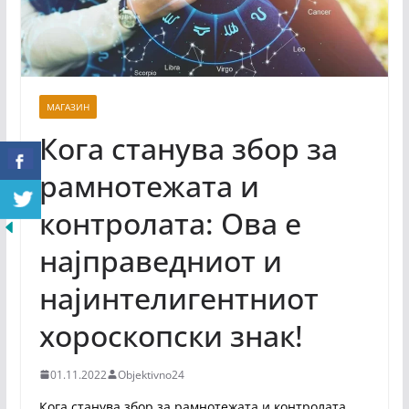
МАГАЗИН
Кога станува збор за
рамнотежата и
контролата: Ова е
најправедниот и
најинтелигентниот
хороскопски знак!
01.11.2022
Objektivno24
Кога станува збор за рамнотежата и контролата,