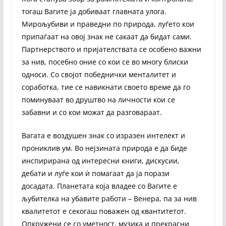
тогаш Вагите ја добиваат главната улога.
Мирољубиви и праведни по природа, луѓето кои
припаѓаат на овој знак не сакаат да бидат сами.
Партнерството и пријателствата се особено важни
за нив, посебно оние со кои се во многу блиски
односи. Со својот победнички менталитет и
соработка, тие се навикнати своето време да го
поминуваат во друштво на личности кои се
забавни и со кои можат да разговараат.
Вагата е воздушен знак со изразен интелект и
прониклив ум. Во нејзината природа е да биде
инспирирана од интересни книги, дискусии,
дебати и луѓе кои ѝ помагаат да ја порази
досадата. Планетата која владее со Вагите е
љубителка на убавите работи – Венера, па за нив
квалитетот е секогаш поважен од квантитетот.
Опкружени се со уметност, музика и прекрасни