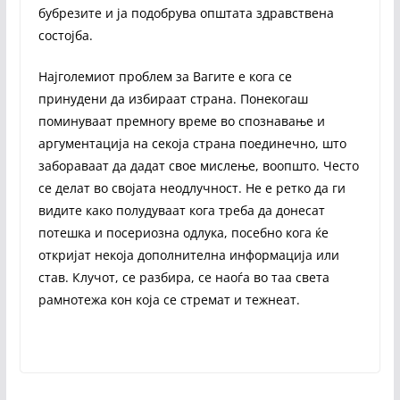
бубрезите и ја подобрува општата здравствена
состојба.
Најголемиот проблем за Вагите е кога се
принудени да избираат страна. Понекогаш
поминуваат премногу време во спознавање и
аргументација на секоја страна поединечно, што
забораваат да дадат свое мислење, воопшто. Често
се делат во својата неодлучност. Не е ретко да ги
видите како полудуваат кога треба да донесат
потешка и посериозна одлука, посебно кога ќе
откријат некоја дополнителна информација или
став. Клучот, се разбира, се наоѓа во таа света
рамнотежа кон која се стремат и тежнеат.