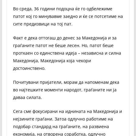
Во среда, 36 години подоцна ќе го одбележиме
патот кој го минувавме заедно и ќе се потсетиме на
сите предизвици на тој пат.
Факт е дека оттогаш до денес за Македонија и за
граѓаните патот не беше лесен. Но, патот беше
проткаен со единствена идеја – независна и силна
Македонија, Македонија која чекори
достоинствено.
Почитувани пријатели, морам да напоменам дека
во најтешките моменти народот, граѓаните ни ја
даваа силата.
Сега сме фокусирани на иднината на Македонија и
нејзините граѓани. Затоа одлучно работиме на
подобар стандард на граѓаните, на развиена
економија, на отворена соработка, одлучно