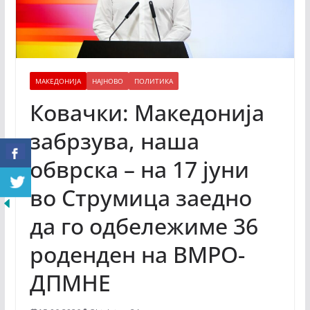
МАКЕДОНИЈА
НАЈНОВО
ПОЛИТИКА
Ковачки: Македонија
забрзува, наша
обврска – на 17 јуни
во Струмица заедно
да го одбележиме 36
роденден на ВМРО-
ДПМНЕ