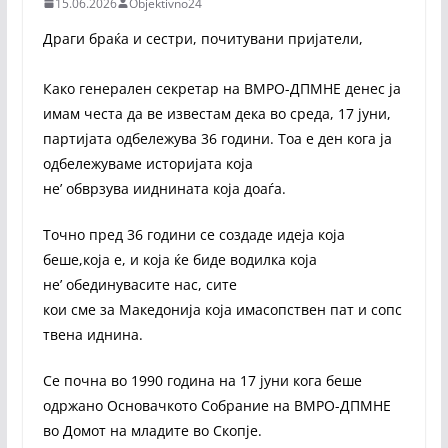
15.06.2026
Objektivno24
Драги браќа и сестри, почитувани пријатели,
Како генерален секретар на ВМРО-ДПМНЕ денес ја
имам честа да ве известам дека во среда, 17 јуни,
партијата одбележува 36 години. Тоа е ден кога ја
одбележуваме историјата која
неʼ обврзува ииднината која доаѓа.
Точно пред 36 години се создаде идеја која
беше,која е, и која ќе биде водилка која
неʼ обединувасите нас, сите
кои сме за Македонија која имасопствен пат и сопс
твена иднина.
Се почна во 1990 година на 17 јуни кога беше
одржано Основачкото Собрание на ВМРО-ДПМНЕ
во Домот на младите во Скопје.