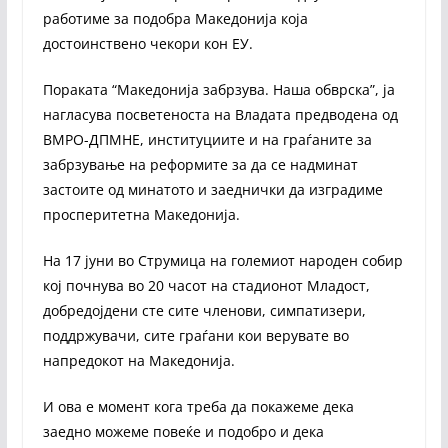
работиме за подобра Македонија која
достоинствено чекори кон ЕУ.
Пораката “Македонија забрзува. Наша обврска”, ја
нагласува посветеноста на Владата предводена од
ВМРО-ДПМНЕ, институциите и на граѓаните за
забрзување на реформите за да се надминат
застоите од минатото и заеднички да изградиме
просперитетна Македонија.
На 17 јуни во Струмица на големиот народен собир
кој почнува во 20 часот на стадионот Младост,
добредојдени сте сите членови, симпатизери,
поддржувачи, сите граѓани кои верувате во
напредокот на Македонија.
И ова е момент кога треба да покажеме дека
заедно можеме повеќе и подобро и дека