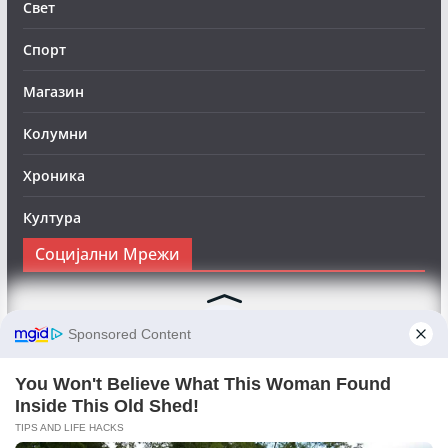
Свет
Спорт
Магазин
Колумни
Хроника
Култура
Социјални Мрежи
Следете нè на Фејсбук за да сте во тек со најновите
вести:
Objektivno24.mk