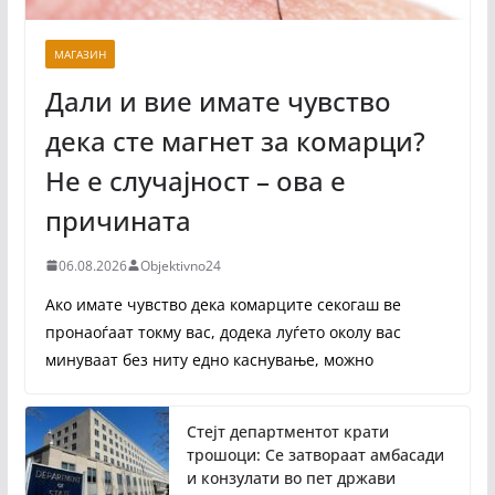
МАГАЗИН
Дали и вие имате чувство
дека сте магнет за комарци?
Не е случајност – ова е
причината
06.08.2026
Objektivno24
Ако имате чувство дека комарците секогаш ве
пронаоѓаат токму вас, додека луѓето околу вас
минуваат без ниту едно каснување, можно
Стејт департментот крати
трошоци: Се затвораат амбасади
и конзулати во пет држави