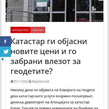
МАКЕДОНИЈА
НАЈНОВО
Катастар ги објасни
новите цени и го
забрани влезот за
геодетите?
29.11.2022
Objektivno24
Неколку дена по објавата на Комората на геодети
дека катастарските услуги енормно поскапуваат,
денеска директорот на Агенцијата за катастар
Борис Тунџев ги повика новинарите на брифинг да