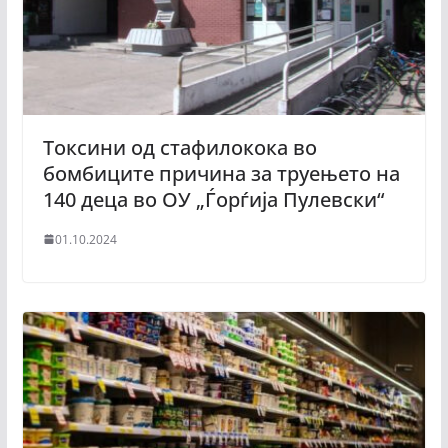
Токсини од стафилокока во
бомбиците причина за труењето на
140 деца во ОУ „Ѓорѓија Пулевски“
01.10.2024