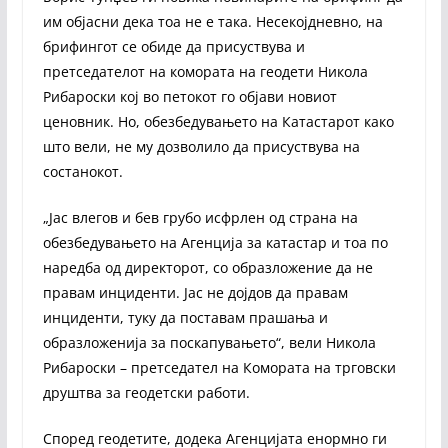
им објасни дека тоа не е така. Несекојдневно, на
брифингот се обиде да присуствува и
претседателот на комората на геодети Никола
Рибароски кој во петокот го објави новиот
ценовник. Но, обезбедувањето на Катастарот како
што вели, не му дозволило да присуствува на
состанокот.
„Јас влегов и бев грубо исфрлен од страна на
обезбедувањето на Агенција за катастар и тоа по
наредба од директорот, со образложение да не
правам инциденти. Јас не дојдов да правам
инциденти, туку да поставам прашања и
образложенија за поскапувањето“, вели Никола
Рибароски – претседател на Комората на трговски
друштва за геодетски работи.
Според геодетите, додека Агенцијата енормно ги