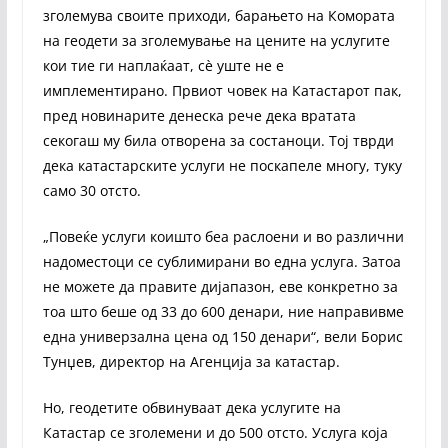
зголемува своите приходи, барањето на Комората
на геодети за зголемување на цените на услугите
кои тие ги наплаќаат, сè уште не е
имплементирано. Првиот човек на Катастарот пак,
пред новинарите денеска рече дека вратата
секогаш му била отворена за состаноци. Тој тврди
дека катастарските услуги не поскапеле многу, туку
само 30 отсто.
„Повеќе услуги коишто беа раслоени и во различни
надоместоци се сублимирани во една услуга. Затоа
не можете да правите дијапазон, еве конкретно за
тоа што беше од 33 до 600 денари, ние направивме
една универзална цена од 150 денари“, вели Борис
Тунџев, директор на Агенција за катастар.
Но, геодетите обвинуваат дека услугите на
Катастар се зголемени и до 500 отсто. Услуга која