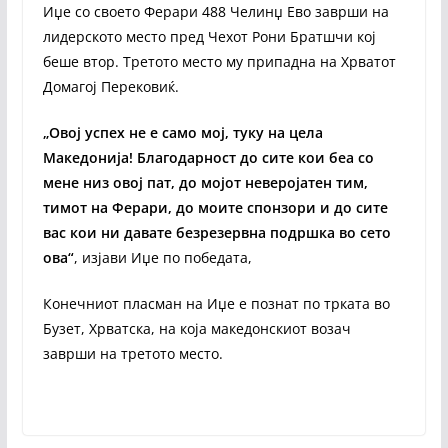
Иџе со своето Ферари 488 Челинџ Ево заврши на
лидерското место пред Чехот Рони Братшчи кој
беше втор. Третото место му припадна на Хрватот
Домагој Перековиќ.
„Овој успех не е само мој, туку на цела
Македонија! Благодарност до сите кои беа со
мене низ овој пат, до мојот неверојатен тим,
тимот на Ферари, до моите спонзори и до сите
вас кои ни давате безрезервна подршка во сето
ова“
, изјави Иџе по победата,
Конечниот пласман на Иџе е познат по трката во
Бузет, Хрватска, на која македонскиот возач
заврши на третото место.