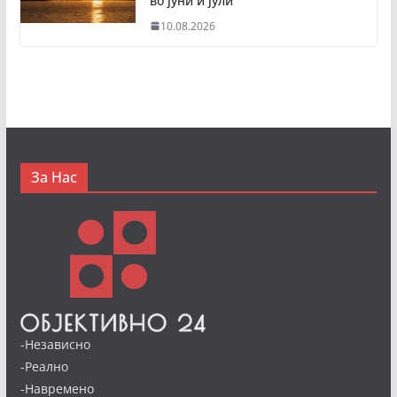
во јуни и јули
10.08.2026
За Нас
-Независно
-Реално
-Навремено