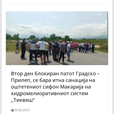
Втор ден блокиран патот Градско –
Прилеп, се бара итна санација на
оштетениот сифон Макарија на
хидромелиоративниот систем
,,Тиквеш”
05.06.2023