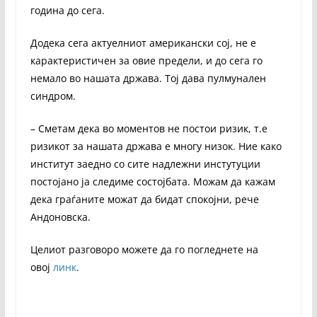
година до сега.
Додека сега актуелниот американски сој, не е
карактеристичен за овие предели, и до сега го
немало во нашата држава. Тој дава пулмунален
синдром.
– Сметам дека во моментов не постои ризик, т.е
ризикот за нашата држава е многу низок. Ние како
институт заедно со сите надлежни инстутуции
постојано ја следиме состојбата. Можам да кажам
дека граѓаните можат да бидат спокојни, рече
Андоновска.
Целиот разговоро можете да го погледнете на
овој
линк
.