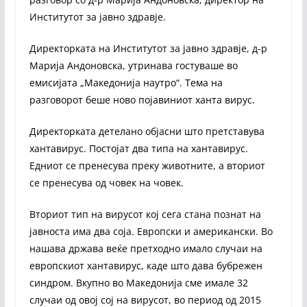
Институтот за јавно здравје.
Директорката на Институтот за јавно здравје, д-р
Марија Андоновска, утринава гостуваше во
емисијата „Македонија наутро“. Тема на
разговорот беше ново појавиниот ханта вирус.
Директорката детелано објасни што претставува
хантавирус. Постојат два типа на хантавирус.
Едниот се пренесува преку животните, а вториот
се пренесува од човек на човек.
Вториот тип на вирусот кој сега стана познат на
јавноста има два соја. Европски и американски. Во
нашава држава веќе претходно имало случаи на
европскиот хантавирус, каде што дава бубрежен
синдром. Вкупно во Македонија сме имале 32
случаи од овој сој на вирусот, во период од 2015