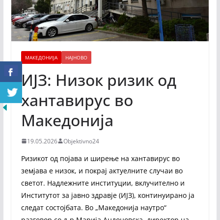
МАКЕДОНИЈА
НАЈНОВО
ИЈЗ: Низок ризик од
хантавирус во
Македонија
19.05.2026
Objektivno24
Ризикот од појава и ширење на хантавирус во
земјава е низок, и покрај актуелните случаи во
светот. Надлежните институции, вклучително и
Институтот за јавно здравје (ИЈЗ), континуирано ја
следат состојбата. Во „Македонија наутро“
разговор со д-р Марија Андоновска, директор на