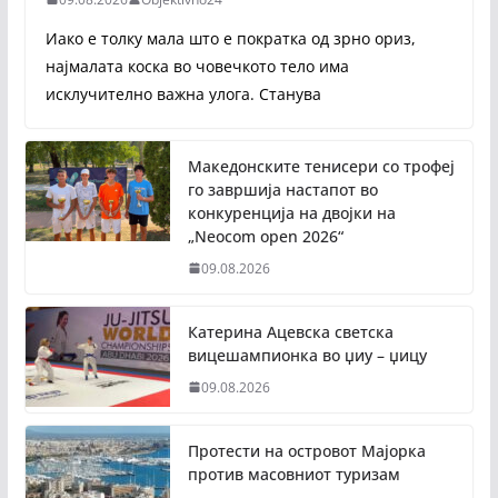
Иако е толку мала што е пократка од зрно ориз,
најмалата коска во човечкото тело има
исклучително важна улога. Станува
Македонските тенисери со трофеј
го завршија настапот во
конкуренција на двојки на
„Neocom open 2026“
09.08.2026
Катерина Ацевска светска
вицешампионка во џиу – џицу
09.08.2026
Протести на островот Мајорка
против масовниот туризам