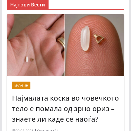
Најнови Вести
МАГАЗИН
Најмалата коска во човечкото
тело е помала од зрно ориз –
знаете ли каде се наоѓа?
09.08.2026
Objektivno24