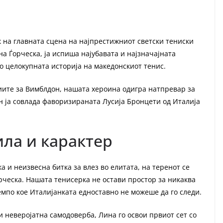
к на главната сцена на најпрестижниот светски тениски
а Ѓорческа, ја испиша најубавата и најзначајната
во целокупната историја на македонскиот тенис.
иите за Вимблдон, нашата хероина одигра натпревар за
 ја совлада фаворизираната Лусија Бронцети од Италија
ила и карактер
а и неизвесна битка за влез во елитата, на теренот се
рческа. Нашата тенисерка не остави простор за никаква
емпо кое Италијанката едноставно не можеше да го следи.
 неверојатна самодоверба, Лина го освои првиот сет со