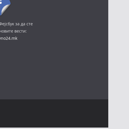
Фејсбук за да сте
јновите вести:
ivno24.mk