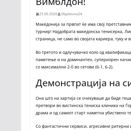
Вимблдон!
25.06.2026
Objektivno24
Македонија за првпат ќе има свој претставни
турнир! Најдобрата македонска тенисерка, Лин
страница, не само во својата кариера, туку и 
Во третото и одлучувачко коло од квалификац
паметење и на доминантен, супериорен начин
со максимални 2-0 во сетови (6-1, 6-2).
Демонстрација на с
Она што на хартија се очекуваше да биде тешк
претвори во вистинска тениска клиника на Ѓо
драма и од самиот старт наметна убиствено т
Со фантастични сервиси, агресивни ритерни и