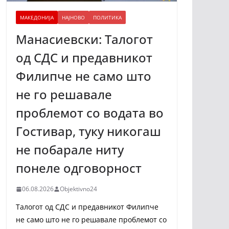
МАКЕДОНИЈА
НАЈНОВО
ПОЛИТИКА
Манасиевски: Талогот
од СДС и предавникот
Филипче не само што
не го решавале
проблемот со водата во
Гостивар, туку никогаш
не побарале ниту
понеле одговорност
06.08.2026
Objektivno24
Талогот од СДС и предавникот Филипче
не само што не го решавале проблемот со