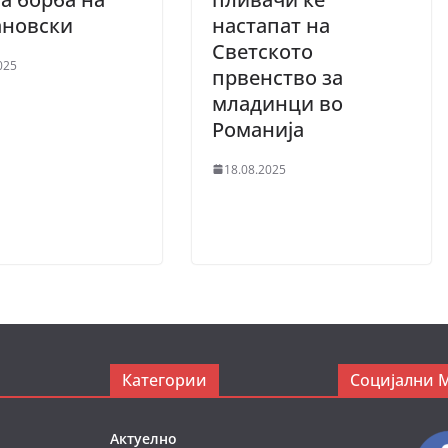
ановски
настапат на
Светското
025
првенство за
младинци во
Романија
18.08.2025
Категории
Социјални 
Актуелно