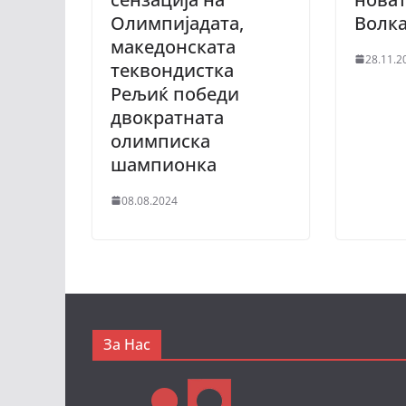
Олимпијадата,
Волк
македонската
28.11.2
теквондистка
Рељиќ победи
двократната
олимписка
шампионка
08.08.2024
За Нас