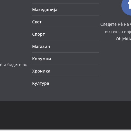
Македонија
Свет
Следете нè на 
во тек со на
Спорт
Objekt
Магазин
Колумни
è и бидете во
Хроника
Култура