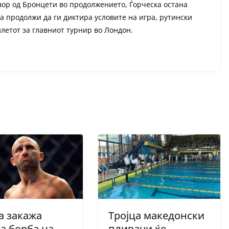
вор од Бронцети во продолжението, Ѓорческа остана
а продолжи да ги диктира условите на игра, рутински
билетот за главниот турнир во Лондон.
а закажа
Тројца македонски
а борба на
пливачи ќе