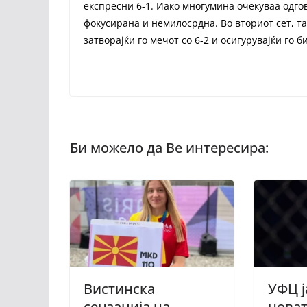
експресни 6-1. Иако многумина очекуваа одго
фокусирана и немилосрдна. Во вториот сет, та
затворајќи го мечот со 6-2 и осигурувајќи го 
Вистинска
УФЦ ј
сензација на
новат