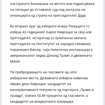
постојаното блокирање на ветото или поднесување
на петиции до Уставниот суд под контрола на
опозицијата од страна на претседателот Дуда.
Во вториот круг од изборите вчера Полјаците го
избраа 42-годишниот Карол Навроцки за свој нов
претседател, историчар со хулиганско минато,
претседател на Институтот за народно сеќавање,
поранешен боксер, чија политичка инспирација е
американскиот лидер Доналд Трамп и движењето
MAGA.
По пребројувањето на гласовите од сите
избирачки места, Државната изборна комисија
објави дека Навроцки, кандидатот на
конзервативните популисти од партијата „Право и
правда“, освоил 50,89 проценти од гласовите, а
кандидатот на владејачката коалиција,