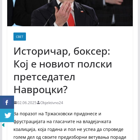
СВЕТ
Историчар, боксер:
Кој е новиот полски
претседател
Навроцки?
02.06.2025
Objektivno24
За поразот на Тржасковски придонесе и
фрустрацијата на гласачите на владејачката
коалиција, која година и пол не успеа да спроведе
голем дел од своите предизборни ветувања поради