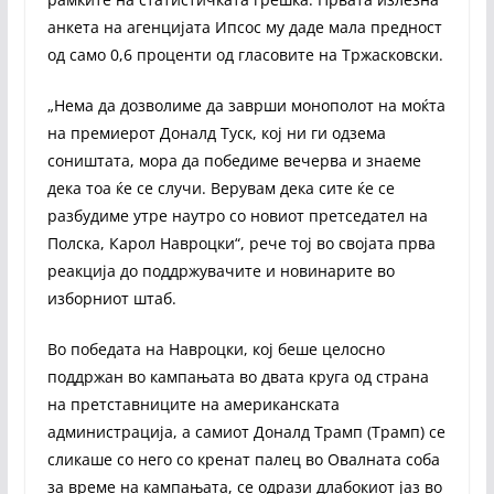
анкета на агенцијата Ипсос му даде мала предност
од само 0,6 проценти од гласовите на Тржасковски.
„Нема да дозволиме да заврши монополот на моќта
на премиерот Доналд Туск, кој ни ги одзема
соништата, мора да победиме вечерва и знаеме
дека тоа ќе се случи. Верувам дека сите ќе се
разбудиме утре наутро со новиот претседател на
Полска, Карол Навроцки“, рече тој во својата прва
реакција до поддржувачите и новинарите во
изборниот штаб.
Во победата на Навроцки, кој беше целосно
поддржан во кампањата во двата круга од страна
на претставниците на американската
администрација, а самиот Доналд Трамп (Трамп) се
сликаше со него со кренат палец во Овалната соба
за време на кампањата, се одрази длабокиот јаз во