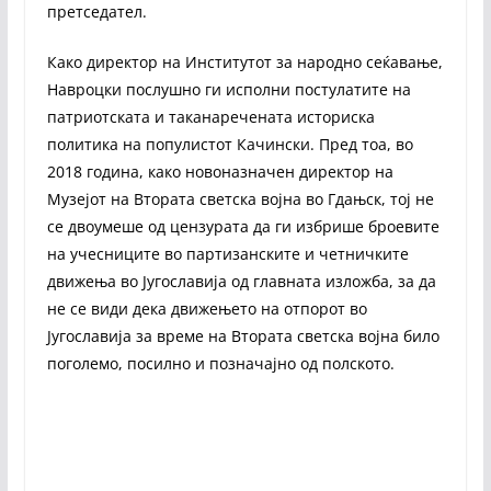
претседател.
Како директор на Институтот за народно сеќавање,
Навроцки послушно ги исполни постулатите на
патриотската и таканаречената историска
политика на популистот Качински. Пред тоа, во
2018 година, како новоназначен директор на
Музејот на Втората светска војна во Гдањск, тој не
се двоумеше од цензурата да ги избрише броевите
на учесниците во партизанските и четничките
движења во Југославија од главната изложба, за да
не се види дека движењето на отпорот во
Југославија за време на Втората светска војна било
поголемо, посилно и позначајно од полското.