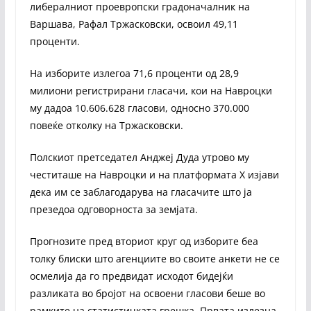
либералниот проевропски градоначалник на
Варшава, Рафал Тржасковски, освоил 49,11
проценти.
На изборите излегоа 71,6 проценти од 28,9
милиони регистрирани гласачи, кои на Навроцки
му дадоа 10.606.628 гласови, односно 370.000
повеќе отколку на Тржасковски.
Полскиот претседател Анджеј Дуда утрово му
честиташе на Навроцки и на платформата X изјави
дека им се заблагодарува на гласачите што ја
презедоа одговорноста за земјата.
Прогнозите пред вториот круг од изборите беа
толку блиски што агенциите во своите анкети не се
осмелија да го предвидат исходот бидејќи
разликата во бројот на освоени гласови беше во
рамките на статистичката грешка. Првата излезна