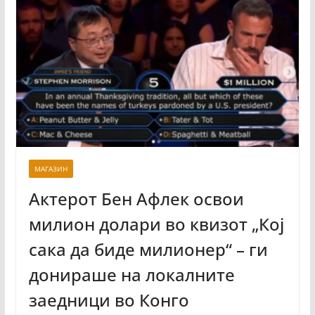
МАГАЗИН
Актерот Бен Афлек освои
милион долари во квизот „Кој
сака да биде милионер“ – ги
донираше на локалните
заедници во Конго