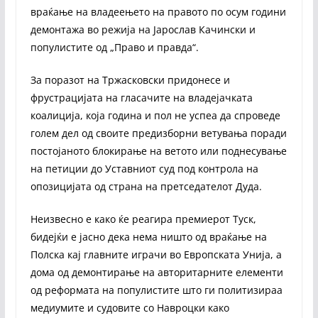
враќање на владеењето на правото по осум години
демонтажа во режија на Јарослав Качински и
популистите од „Право и правда“.
За поразот на Тржасковски придонесе и
фрустрацијата на гласачите на владејачката
коалиција, која година и пол не успеа да спроведе
голем дел од своите предизборни ветувања поради
постојаното блокирање на ветото или поднесување
на петиции до Уставниот суд под контрола на
опозицијата од страна на претседателот Дуда.
Неизвесно е како ќе реагира премиерот Туск,
бидејќи е јасно дека нема ништо од враќање на
Полска кај главните играчи во Европската Унија, а
дома од демонтирање на авторитарните елементи
од реформата на популистите што ги политизираа
медиумите и судовите со Навроцки како