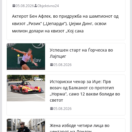
05.08.2026
Objektivno24
Актерот Бен Афлек, во придружба на шампионот од
квизот „Ризик“ („Џепарди“), Џејми Динг, освои
милион долари на квизот „Кој сака
Успешен старт на Ѓорческа во
Лајпциг
05.08.2026
Историски чекор за Иџе: Прв
возач од Балканот со прототип
„Норма“, само 12 вакви болиди во
светот
05.08.2026
Жена избоде четири лица во
центарот на Лондон