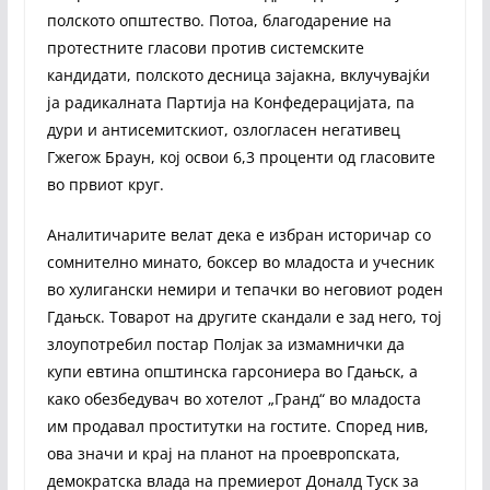
полското општество. Потоа, благодарение на
протестните гласови против системските
кандидати, полското десница зајакна, вклучувајќи
ја радикалната Партија на Конфедерацијата, па
дури и антисемитскиот, озлогласен негативец
Гжегож Браун, кој освои 6,3 проценти од гласовите
во првиот круг.
Аналитичарите велат дека е избран историчар со
сомнително минато, боксер во младоста и учесник
во хулигански немири и тепачки во неговиот роден
Гдањск. Товарот на другите скандали е зад него, тој
злоупотребил постар Полјак за измамнички да
купи евтина општинска гарсониера во Гдањск, а
како обезбедувач во хотелот „Гранд“ во младоста
им продавал проститутки на гостите. Според нив,
ова значи и крај на планот на проевропската,
демократска влада на премиерот Доналд Туск за