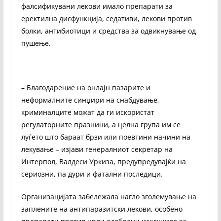
фалсификувани лекови имало препарати за
еректилна дисфункција, седативи, лекови против
болки, антибиотици и средства за одвикнување од
пушење.
– Благодарение на онлајн пазарите и
неформалните синџири на снабдување,
криминалците можат да ги искористат
регулаторните празнини, а целна група им се
луѓето што бараат брзи или поевтини начини на
лекување – изјави генералниот секретар на
Интерпол, Валдеси Уркиза, предупредувајќи на
сериозни, па дури и фатални последици.
Организацијата забележала нагло зголемување на
заплените на антипаразитски лекови, особено