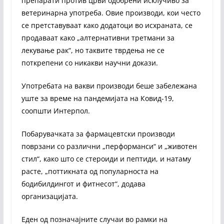
препарати против црви одобрени исклучиво за
ветеринарна употреба. Овие производи, кои често
се претставуваат како додатоци во исхраната, се
продаваат како „алтернативни третмани за
лекување рак“, но таквите тврдења не се
поткрепени со никакви научни докази.
Употребата на вакви производи беше забележана
уште за време на пандемијата на Ковид-19,
соопшти Интерпол.
Побарувачката за фармацевтски производи
поврзани со различни „перформанси“ и „животен
стил“, како што се стероиди и пептиди, и натаму
расте, „поттикната од популарноста на
бодибилдингот и фитнесот“, додава
организацијата.
Еден од позначајните случаи во рамки на