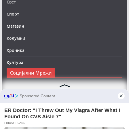
Свет
Спорт
Магазин
Колумни
Хроника
Култура
Социјални Мрежи
Следете нè на Фејсбук за да сте во тек со најновите
вести:
Objektivno24.mk