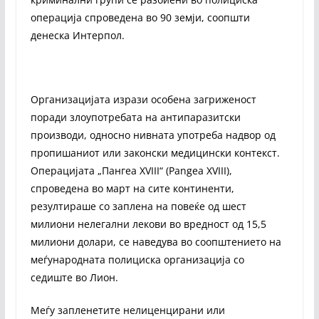
операција спроведена во 90 земји, соопшти
денеска Интерпол.
Организацијата изрази особена загриженост
поради злоупотребата на антипаразитски
производи, односно нивната употреба надвор од
пропишаниот или законски медицински контекст.
Операцијата „Пангеа XVIII“ (Pangea XVIII),
спроведена во март на сите континенти,
резултираше со заплена на повеќе од шест
милиони нелегални лекови во вредност од 15,5
милиони долари, се наведува во соопштението на
меѓународната полициска организација со
седиште во Лион.
Меѓу запленетите нелиценцирани или