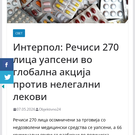
СВЕТ
Интерпол: Речиси 270
лица уапсени во
глобална акција
против нелегални
лекови
07.05.2026
Objektivno24
Речиси 270 лица осомничени за трговија со
недозволени медицински средства се уапсени, а 66
криминални групи се разбиени во полициска