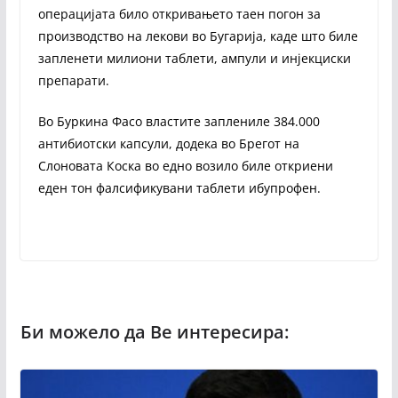
операцијата било откривањето таен погон за
производство на лекови во Бугарија, каде што биле
запленети милиони таблети, ампули и инјекциски
препарати.
Во Буркина Фасо властите заплениле 384.000
антибиотски капсули, додека во Брегот на
Слоновата Коска во едно возило биле откриени
еден тон фалсификувани таблети ибупрофен.