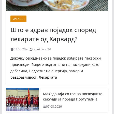
МАГАЗИН
Што е здрав појадок според
лекарите од Харвард?
07.08.2026
Objektivno24
Доколку секојдневно за појадок избирате пекарски
производи, бидете подготвени на последици како
дебелина, недостиг на енергија, замор и
раздразливост. Лекарката
Македонија со гол во последните
секунди ја победи Португалија
07.08.2026