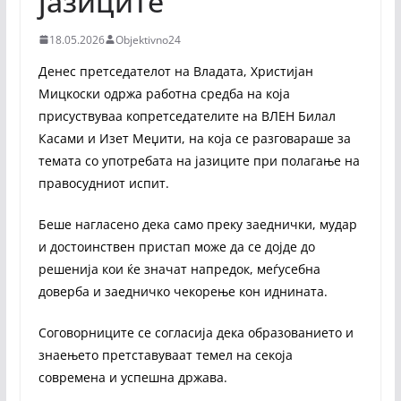
јазиците
18.05.2026
Objektivno24
Денес претседателот на Владата, Христијан
Мицкоски одржа работна средба на која
присуствуваа копретседателите на ВЛЕН Билал
Касами и Изет Меџити, на која се разговараше за
темата со употребата на јазиците при полагање на
правосудниот испит.
Беше нагласено дека само преку заеднички, мудар
и достоинствен пристап може да се дојде до
решенија кои ќе значат напредок, меѓусебна
доверба и заедничко чекорење кон иднината.
Соговорниците се согласија дека образованието и
знаењето претставуваат темел на секоја
современа и успешна држава.