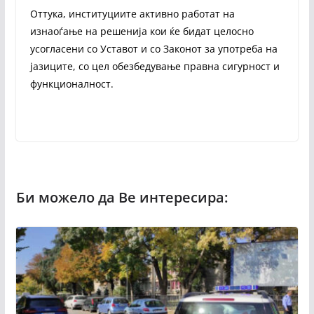
Оттука, институциите активно работат на
изнаоѓање на решенија кои ќе бидат целосно
усогласени со Уставот и со Законот за употреба на
јазиците, со цел обезбедување правна сигурност и
функционалност.