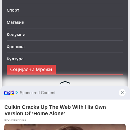
Спорт
Магазин
Колумни
Хроника
Култура
Социјални Мрежи
Следете нè на Фејсбук за да сте во тек со најновите
вести:
Objektivno24.mk