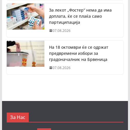
За лекот „Фостер“ нема да има
доплата, ќе се плаќа само
партиципација
07.08.2026
На 18 октомври ќе се одржат
предвремени избори за
градоначалник на Брвеница
07.08.2026
За Нас