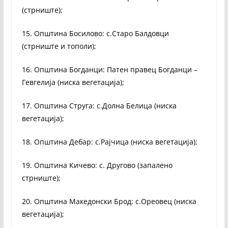
(стрниште);
15. Општина Босилово: с.Старо Балдовци
(стрниште и тополи);
16. Општина Богданци: Патен правец Богданци –
Гевгелија (ниска вегетација);
17. Општина Струга: с.Дoлна Белица (ниска
вегетација);
18. Општина Дебар: с.Рајчица (ниска вегетација);
19. Општина Кичево: с. Другово (запалено
стрниште);
20. Општина Македонски Брод: с.Ореовец (ниска
вегетација);