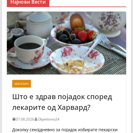
Најнови Вести
МАГАЗИН
Што е здрав појадок според
лекарите од Харвард?
07.08.2026
Objektivno24
Доколку секојдневно за појадок избирате пекарски