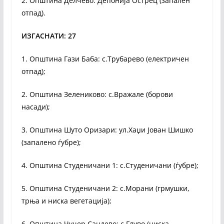
2. Општина Делчево: Депонија Острец (запален
отпад).
ИЗГАСНАТИ: 27
1. Општина Гази Баба: с.Трубарево (електричен
отпад);
2. Општина Зелениково: с.Вражале (борови
насади);
3. Општина Шуто Оризари: ул.Хаџи Јован Шишко
(запалено ѓубре);
4. Општина Студеничани 1: с.Студеничани (ѓубре);
5. Општина Студеничани 2: с.Морани (грмушки,
трња и ниска вегетација);
6. Општина Чучер Сандево: с.Глуво (ниска