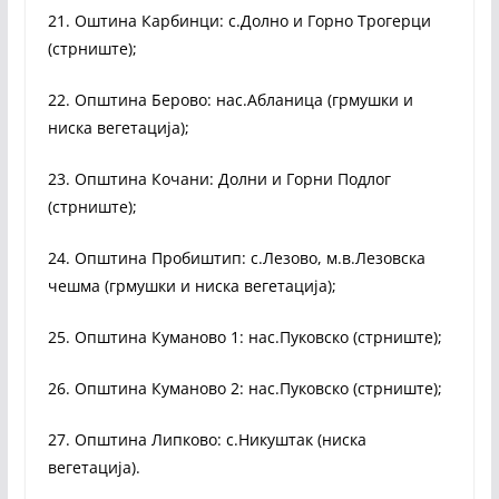
21. Оштина Карбинци: с.Долно и Горно Трогерци
(стрниште);
22. Општина Берово: нас.Абланица (грмушки и
ниска вегетација);
23. Општина Кочани: Долни и Горни Подлог
(стрниште);
24. Општина Пробиштип: с.Лезово, м.в.Лезовска
чешма (грмушки и ниска вегетација);
25. Општина Куманово 1: нас.Пуковско (стрниште);
26. Општина Куманово 2: нас.Пуковско (стрниште);
27. Општина Липково: с.Никуштак (ниска
вегетација).