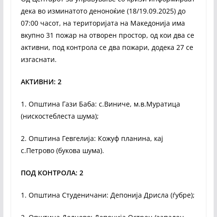
дека во изминатото деноноќие (18/19.09.2025) до
07:00 часот, на територијата на Македонија има
вкупно 31 пожар на отворен простор, од кои два се
активни, под контрола се два пожари, додека 27 сe
изгаснати.
АКТИВНИ: 2
1. Општина Гази Баба: с.Виниче, м.в.Муратица
(нискостеблеста шума);
2. Општина Гевгелија: Кожуф планина, кај
с.Пeтрово (букова шума).
ПОД КОНТРОЛА: 2
1. Општина Студеничани: Депонија Дрисла (ѓубре);