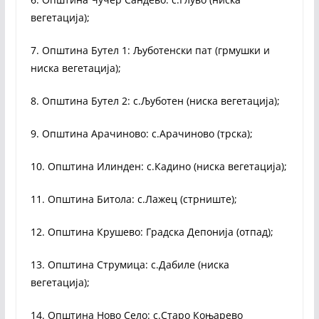
вегетација);
7. Општина Бутел 1: Љуботенски пат (грмушки и
ниска вегетација);
8. Општина Бутел 2: с.Љуботен (ниска вегетација);
9. Општина Арачиново: с.Арачиново (трска);
10. Општина Илинден: с.Кадино (ниска вегетација);
11. Општина Битола: с.Лажец (стрниште);
12. Општина Крушево: Градска Депонија (отпад);
13. Општина Струмица: с.Дабиле (ниска
вегетација);
14. Општина Ново Село: с.Старо Коњарево