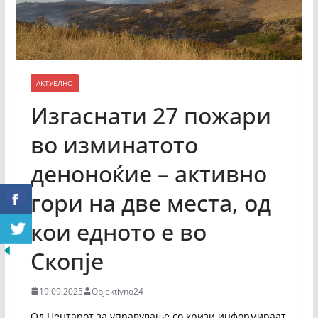
АКТУЕЛНО
Изгаснати 27 пожари
во изминатото
деноноќие – активно
гори на две места, од
кои едното е во
Скопје
19.09.2025
Objektivno24
Од Центарот за управување со кризи информираат