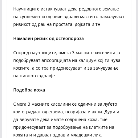
Научниците истакнуваат дека редовното земање
на суплементи од овие здрави масти го намалуваат
ризикот од рак на простата, дојката и тн.
Намален ризик од остеопороза
Според научниците, омега 3 масните киселини ја
подобруваат апсорпцијата на калциум кој ги чува
коските, а со тоа придонесуваат и за зачувување
на нивното здравје.
Подобра кожа
Омега 3 масните киселини се одлични за луѓето
кои страдаат од егзема, псоријаза и акни. Дури и
да верувате дека имате совршена кожа, тие
придонесуваат за подобрување на клетките на
кожата и и даваат здрав и младешки лик.