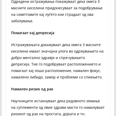
Одредени истражувања покажуваат дека омега 3
масните киселини придонесуваат за подобрување
на симптомите кај луѓето кои страдаат од ова
заболување.
Помагаат кај депресија
Истражувањата докажуваат дека омега 3 масните
киселини имаат значајна улога во одржувањето на
добро ментално здравје и спречувањето
депресија. Тие го подобруваат расположението и
помагаат кај лошо расположение, намален фокус,
намалено либидо, замор и проблеми со спиењето.
Намален ризик од рак
Научниците истакнуваат дека редовното земање
на суплементи од овие здрави масти го намалуваат
ризикот од рак на простата, дојката и тн.