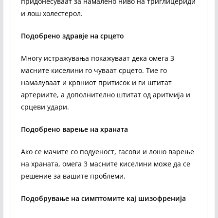
придонесуваат за намалено ниво на триглицериди
и лош холестерол.
Подобрено здравје на срцето
Многу истражувања покажуваат дека омега 3
масните киселини го чуваат срцето. Тие го
намалуваат и крвниот притисок и ги штитат
артериите, а дополнително штитат од аритмија и
срцеви удари.
Подобрено варење на храната
Ако се мачите со подуеност, гасови и лошо варење
на храната, омега 3 масните киселини може да се
решение за вашите проблеми.
Подобрување на симптомите кај шизофренија