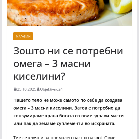
МАГАЗИН
Зошто ни се потребни
омега – 3 масни
киселини?
25.10.2025
Objektivno24
Нашето тело не може самото по себе да создава
омега – 3 масни киселини. Затоа е потребно да
конзумираме храна богата со овие здрави масти
или пак да земаме суплементи во исхраната.
Тие се клучни за нормален раст и развој. Овие