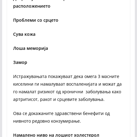
расположението
Проблеми со срцето
Сува кожа
Лоша меморија
Замор
Истражувањата покажуваат дека омега 3 масните
киселини ги намалуваат воспаленијата и можат да
го намалат ризикот од хронични заболувања како
артритисот, ракот и срцевите заболувања.
Ова се докажаните здравствени бенефити од
нивното редовно конзумирање.
Намалено ниво на лошиот холестерол