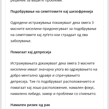
решение за вашите проблеми.
Подобрување на симптомите кај шизофренија
Одредени истражувања покажуваат дека омега 3
масните киселини придонесуваат за подобрување
на симптомите кај луѓето кои страдаат од ова
заболување.
Помагаат кај депресија
Истражувањата докажуваат дека омега 3 масните
киселини имаат значајна улога во одржувањето на
добро ментално здравје и спречувањето
депресија. Тие го подобруваат расположението и
помагаат кај лошо расположение, намален фокус,
намалено либидо, замор и проблеми со спиењето.
Намален ризик од рак