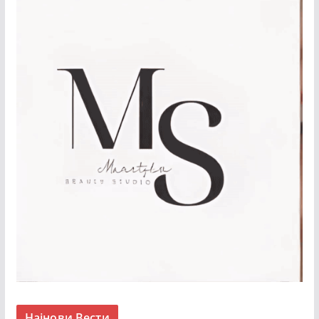
Најнови Вести