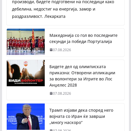
производи, бидете подготвени на последици како
дебелина, недостиг на енергија, замор и
раздразливост. Лекарката
Македонија со гол во последните
секунди ја победи Португалија
07.08.2026
Бидете дел од олимписката
приказна: Отворени апликации
за волонтери за Игрите во Лос
Анџелес 2028
07.08.2026
Трамп изјави дека според него
војната со Иран ќе заврши
„многу наскоро“
07.08.2026