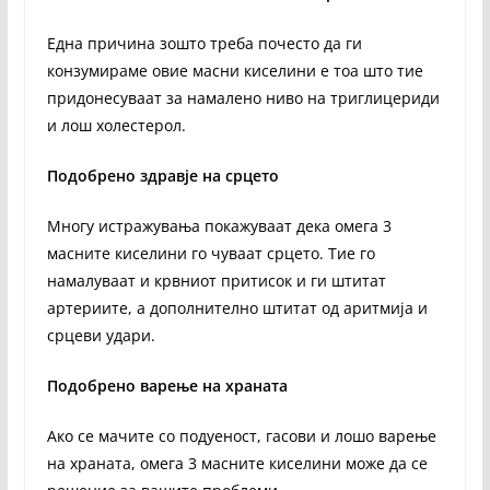
Една причина зошто треба почесто да ги
конзумираме овие масни киселини е тоа што тие
придонесуваат за намалено ниво на триглицериди
и лош холестерол.
Подобрено здравје на срцето
Многу истражувања покажуваат дека омега 3
масните киселини го чуваат срцето. Тие го
намалуваат и крвниот притисок и ги штитат
артериите, а дополнително штитат од аритмија и
срцеви удари.
Подобрено варење на храната
Ако се мачите со подуеност, гасови и лошо варење
на храната, омега 3 масните киселини може да се