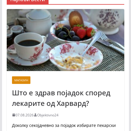
МАГАЗИН
Што е здрав појадок според
лекарите од Харвард?
07.08.2026
Objektivno24
Доколку секојдневно за појадок избирате пекарски