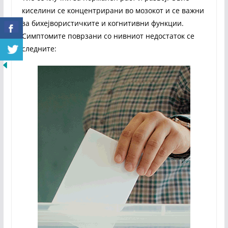
киселини се концентрирани во мозокот и се важни
за бихејвористичките и когнитивни функции.
Симптомите поврзани со нивниот недостаток се
следните: