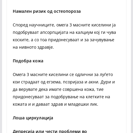
Намален ризик од остеопороза
Според научниците, омега 3 масните киселини ја
подобруваат апсорпцијата на калциум кој ги чува
коските, а со тоа придонесуваат и за зачувување
на нивното здравје.
Подобра кожа
Омега 3 масните киселини се одлични за луѓето
кои страдаат од егзема, псоријаза и акни. Дури и
да верувате дека имате совршена кожа, тие
придонесуваат за подобрување на клетките на
кожата и и даваат здрав и младешки лик.
Лоша циркулација
Депресија или чести проблеми во