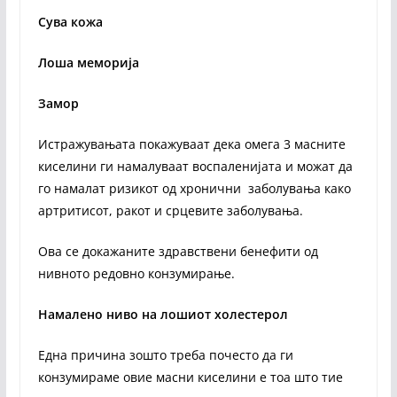
Сува кожа
Лоша меморија
Замор
Истражувањата покажуваат дека омега 3 масните
киселини ги намалуваат воспаленијата и можат да
го намалат ризикот од хронични заболувања како
артритисот, ракот и срцевите заболувања.
Ова се докажаните здравствени бенефити од
нивното редовно конзумирање.
Намалено ниво на лошиот холестерол
Една причина зошто треба почесто да ги
конзумираме овие масни киселини е тоа што тие