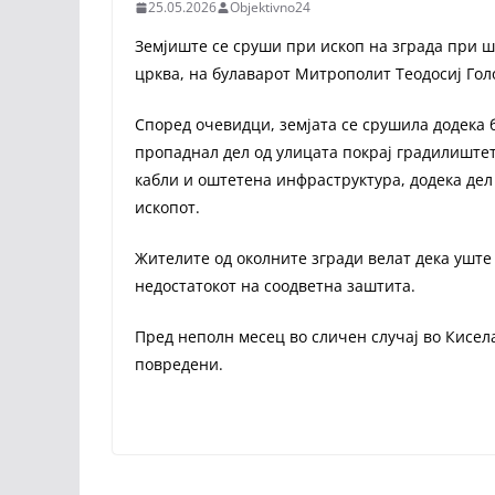
25.05.2026
Objektivno24
Земјиште се сруши при ископ на зграда при ш
црква, на булаварот Митрополит Теодосиј Гол
Според очевидци, земјата се срушила додека 
пропаднал дел од улицата покрај градилиштет
кабли и оштетена инфраструктура, додека дел 
ископот.
Жителите од околните згради велат дека уште
недостатокот на соодветна заштита.
Пред неполн месец во сличен случај во Кисела
повредени.