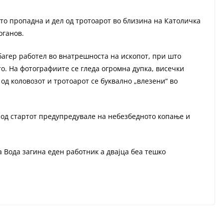
то пропадна и дел од тротоарот во близина на Католичка
оганов.
багер работел во внатрешноста на ископот, при што
о. На фотографиите се гледа огромна дупка, висечки
од коловозот и тротоарот се буквално „влезени“ во
 од стартот предупредувале на небезбедното копање и
 Вода загина еден работник а двајца беа тешко