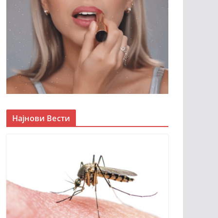
Најнови Вести