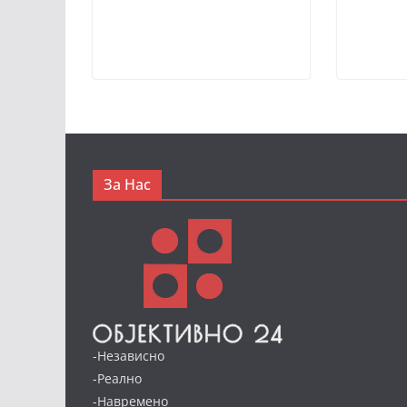
За Нас
-Независно
-Реално
-Навремено