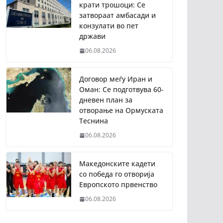
крати трошоци: Се
затвораат амбасади и
конзулати во пет
држави
06.08.2026
Договор меѓу Иран и
Оман: Се подготвува 60-
дневен план за
отворање на Ормуската
Теснина
06.08.2026
Македонските кадети
со победа го отворија
Европското првенство
06.08.2026