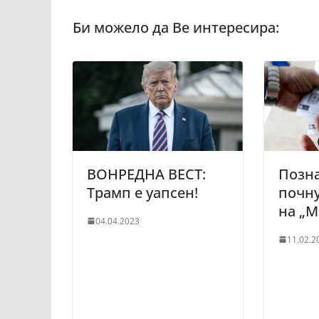
ВОНРЕДНА ВЕСТ:
Позна
Трамп е уапсен!
почну
на „М
04.04.2023
11.02.2