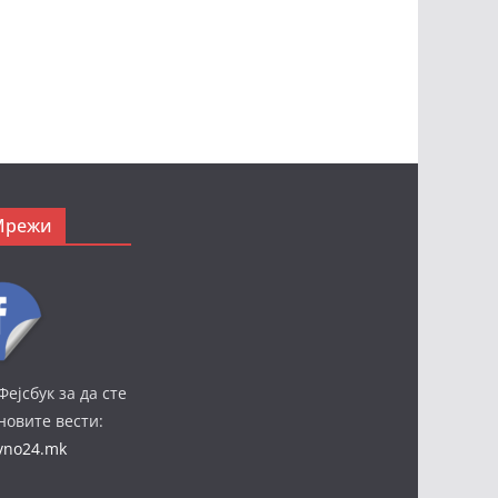
Мрежи
Фејсбук за да сте
јновите вести:
ivno24.mk