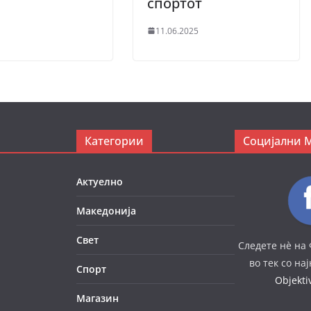
спортот
11.06.2025
Категории
Социјални 
Актуелно
Македонија
Свет
Следете нè на 
во тек со на
Спорт
Objekt
Магазин