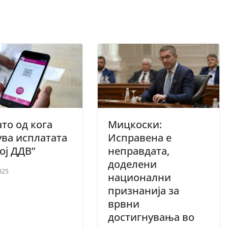
то од кога
Мицкоски:
ва исплатата
Исправена е
ој ДДВ”
неправдата,
доделени
025
национални
признанија за
врвни
достигнувања во