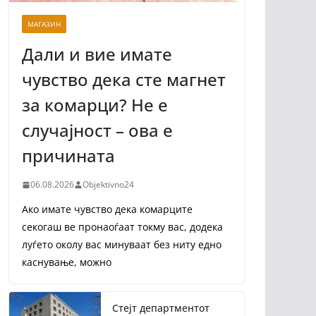
МАГАЗИН
Дали и вие имате
чувство дека сте магнет
за комарци? Не е
случајност – ова е
причината
06.08.2026
Objektivno24
Ако имате чувство дека комарците
секогаш ве пронаоѓаат токму вас, додека
луѓето околу вас минуваат без ниту едно
каснување, можно
Стејт департментот