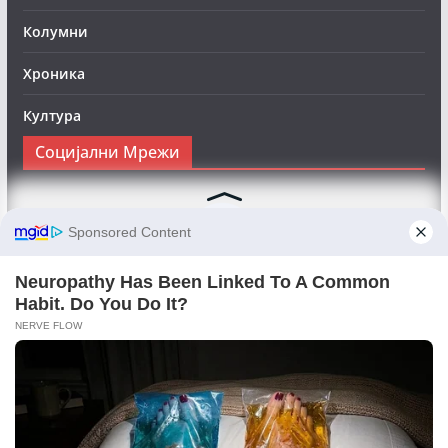
Колумни
Хроника
Култура
Социјални Мрежи
Следете нè на Фејсбук за да сте во тек со најновите
вести:
Objektivno24.mk