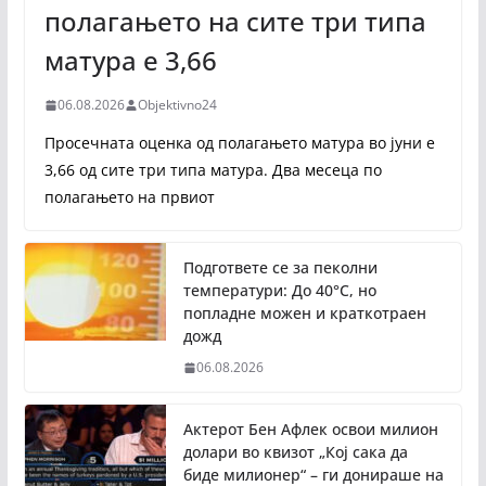
полагањето на сите три типа
матура е 3,66
06.08.2026
Objektivno24
Просечната оценка од полагањето матура во јуни е
3,66 од сите три типа матура. Два месеца по
полагањето на првиот
Подгответе се за пеколни
температури: До 40°C, но
попладне можен и краткотраен
дожд
06.08.2026
Актерот Бен Афлек освои милион
долари во квизот „Кој сака да
биде милионер“ – ги донираше на