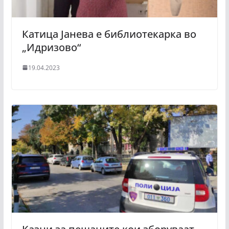
Катица Јанева е библиотекарка во
„Идризово“
19.04.2023