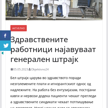
АКТУЕЛНО
Здравствените
работници најавуваат
генерален штрајк
05.05.2023
Objektivno24
Бел штрајк царува во здравството поради
незголемените плати и игнорантскиот однос од
надлежните. На работа без ентузијазам, постојани
кавги и нервози додека пациенти чекаат прегледи
а здравствените синдикати чекаат потпишување
на договорот. Никој незнае дали со априлската