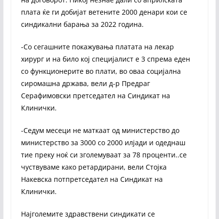
плата ќе ги добијат ветените 2000 денари кои се
синдикални барања за 2022 година.
-Со сегашните покажувања платата на лекар
хирург и на било кој специјалист е 3 спрема еден
со функционерите во плати, во оваа социјална
сиромашна држава, вели д-р Предраг
Серафимовски претседател на Синдикат на
Клинички.
-Седум месеци не маткаат од министерство до
министерство за 3000 со 2000 илјади и одеднаш
тие преку ноќ си зголемуваат за 78 проценти..се
чуствуваме како ретардирани, вели Стојка
Накевска потпретседател на Синдикат на
Клинички.
Најголемите здравствени синдикати се