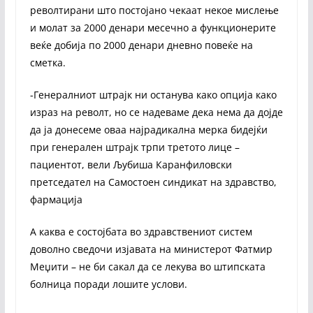
револтирани што постојано чекаат некое мислење
и молат за 2000 денари месечно а функционерите
веќе добија по 2000 денари дневно повеќе на
сметка.
-Генералниот штрајк ни останува како опција како
израз на револт, но се надеваме дека нема да дојде
да ја донесеме оваа најрадикална мерка бидејќи
при генерален штрајк трпи третото лице –
пациентот, вели Љубиша Каранфиловски
претседател на Самостоен синдикат на здравство,
фармација
А каква е состојбата во здравствениот систем
доволно сведочи изјавата на министерот Фатмир
Меџити – не би сакал да се лекува во штипската
болница поради лошите услови.