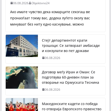
06.08.2026
Objektivno24
Ако имате чувство дека комарците секогаш ве
пронаоѓаат токму вас, додека луѓето околу вас
минуваат без ниту едно каснување, можно
Стејт департментот крати
трошоци: Се затвораат амбасади
и конзулати во пет држави
06.08.2026
Договор меѓу Иран и Оман: Се
подготвува 60-дневен план за
отворање на Ормуската Теснина
06.08.2026
Македонските кадети со победа
го отворија Европското првенство