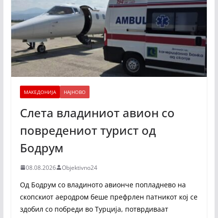
МАКЕДОНИЈА
НАЈНОВО
Слета владиниот авион со
повредениот турист од
Бодрум
08.08.2026
Objektivno24
Од Бодрум со владиното авионче попладнево на
скопскиот аеродром беше префрлен патникот кој се
здобил со побреди во Турција, потврдиваат