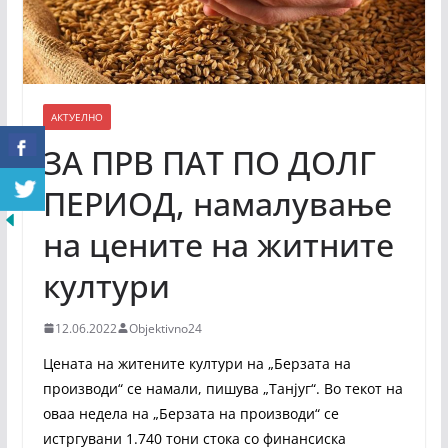
АКТУЕЛНО
ЗА ПРВ ПАТ ПО ДОЛГ
ПЕРИОД, намалување
на цените на житните
култури
12.06.2022
Objektivno24
Цената на житените култури на „Берзата на
производи“ се намали, пишува „Танјуг“. Во текот на
оваа недела на „Берзата на производи“ се
истргувани 1.740 тони стока со финансиска