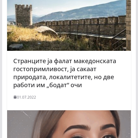
Странците ја фалат македонската
гостопримливост, ја сакаат
природата, локалитетите, но две
работи им „бодат“ очи
01.07.2022