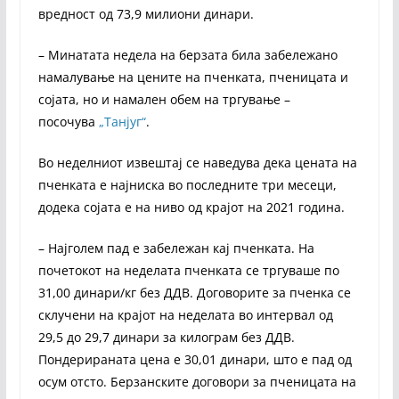
вредност од 73,9 милиони динари.
– Минатата недела на берзата била забележано
намалување на цените на пченката, пченицата и
сојата, но и намален обем на тргување –
посочува
„Танјуг“
.
Во неделниот извештај се наведува дека цената на
пченката е најниска во последните три месеци,
додека сојата е на ниво од крајот на 2021 година.
– Најголем пад е забележан кај пченката. На
почетокот на неделата пченката се тргуваше по
31,00 динари/кг без ДДВ. Договорите за пченка се
склучени на крајот на неделата во интервал од
29,5 до 29,7 динари за килограм без ДДВ.
Пондерираната цена е 30,01 динари, што е пад од
осум отсто. Берзанските договори за пченицата на