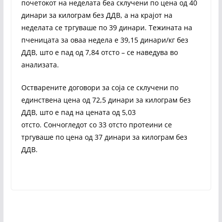
почетокот на неделата беа склучени по цена од 40
динари за килограм без ДДВ, а на крајот на
неделата се тргуваше по 39 динари. Тежината на
пченицата за оваа недела е 39,15 динари/кг без
ДДВ, што е пад од 7,84 отсто – се наведува во
анализата.
Остварените договори за соја се склучени по
единствена цена од 72,5 динари за килограм без
ДДВ, што е пад на цената од 5,03
отсто. Сончогледот со 33 отсто протеини се
тргуваше по цена од 37 динари за килограм без
ДДВ.