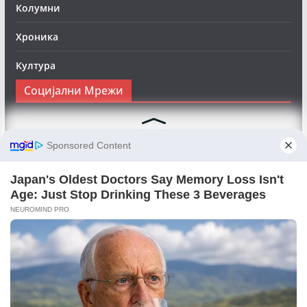
Колумни
Хроника
Култура
Социјални Мрежи
Следете нè на Фејсбук за да сте во тек со најновите
вести:
Objektivno24.mk