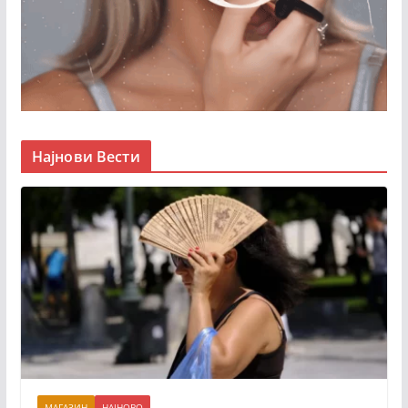
Најнови Вести
МАГАЗИН
НАЈНОВО