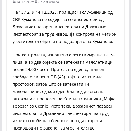
14.12.2025
Objektivno24
На 13.12. и 14.12.2025, полициски службеници од
СВР Куманово во содејство со инспектори од
Државниот пазарен инспекторат и Државниот
инспекторат за труд извршија контрола на четири
угостителски објекти на подрачјето на Куманово.
При контролата, извршено е легитимирање на 74
лица, а во два објекта се затекнати малолетници
после 24:00 часот. Притоа, во еден од нив од
слобода е лишена С.В.(45), која го изнајмила
просторот, затоа што се затекнати 14
малолетници, од кои еден бил под дејстов на
алкохол и е пренесен во Комплекс клиники „Мајка
Тереза“ во Скопје. Исто така, Државниот пазарен
инспекторат и Државниот инспекторат за труд
изрекоа глоби на објектите поради сторени
прекршоци по Законот за угостителство.