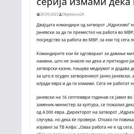
серија измами дека
26.09.2023
Objektivno24
Двајцата командири од затворот „Идризово“ ко
Јаневски за да ги преместел на работа во МВР
посредство за работа во МВР, за кои тој сега 
Командирите кои ќе одговараат за давање мит
наивни, што не знаеле ни дека и претходно Ј
затворски казни, пишува медиумот и додава д
за што е осуден затвореникот Јанко Јаневски,
илјади евра и да ги измами. Сега не работат 
Јаневски на 16 септември годинав се јавил во
заменик-министер за култура, се пожалил дек
од 4.000 евра. Директорот на затворот „Идриз
случува, но дека ќе провери. Откако ги пови
изјавил за ТВ Алфа: „Оваа работа не е од сега