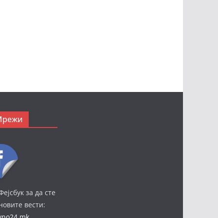
Мрежи
Фејсбук за да сте
јновите вести:
ivno24.mk