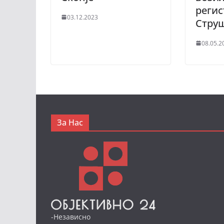
регис
03.12.2023
Стру
08.05.2
За Нас
-Независно