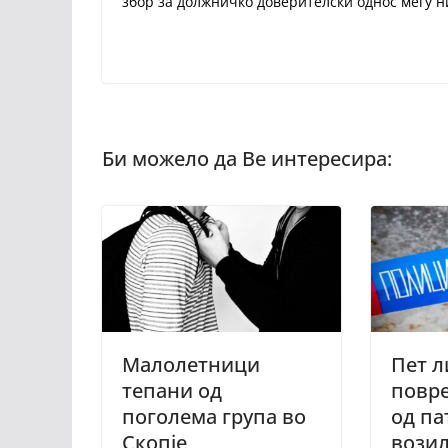
збор за должничко доверителски однос меѓу 
Малолетници
Пет л
тепани од
повре
поголема група во
од па
Скопје
возил