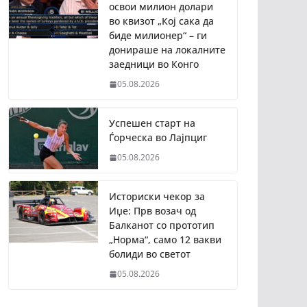
освои милион долари
во квизот „Кој сака да
биде милионер“ – ги
донираше на локалните
заедници во Конго
05.08.2026
Успешен старт на
Ѓорческа во Лајпциг
05.08.2026
Историски чекор за
Иџе: Прв возач од
Балканот со прототип
„Норма“, само 12 вакви
болиди во светот
05.08.2026