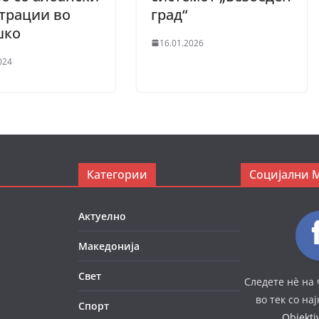
трации во
град“
шко
16.01.2026
024
Категории
Социјални 
Актуелно
Македонија
Свет
Следете нè на 
во тек со на
Спорт
Objekt