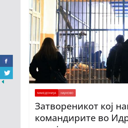
МАКЕДОНИЈА
НАЈНОВО
Затвореникот кој на
командирите во Идр