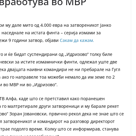
 вработува во МВР
и му дале мито од 4.000 евра на затвореникот Јанко
, наседнале на истата финта – серија измами за
лежи 9 години затвор, објави
Сакам да кажам.
о и ќе бидат суспендирани од „Идризово“ толку биле
аневски за истите измамнички финти, одлежал уште две
ека двајцата наивни командири не ни пребарале на Гугл
 а ако го направеле тоа можеби немало да им земе по 2
ни во МВР ни во „Идризово“.
 ТВ Алфа, каде што се претставил како поранешен
а го малтретирале други затвореници и му барале рекет
ово“ Зоран Јовановски, првично рекол дека не знае што се
кал затвореникот и командирот на разговор директорот
, трае подолго време. Колку што се информирав, станува