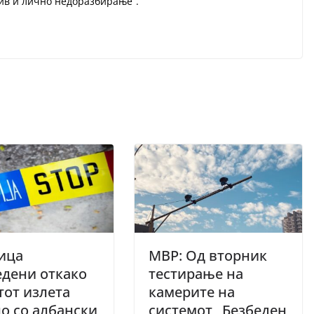
нив и лично недоразбирање“.
ица
МВР: Од вторник
дени откако
тестирање на
тот излета
камерите на
о со албански
системот „Безбеден