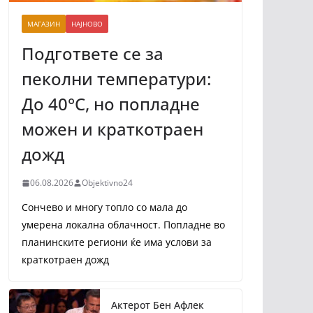
МАГАЗИН
НАЈНОВО
Подгответе се за
пеколни температури:
До 40°C, но попладне
можен и краткотраен
дожд
06.08.2026
Objektivno24
Сончево и многу топло со мала до
умерена локална облачност. Попладне во
планинските региони ќе има услови за
краткотраен дожд
Актерот Бен Афлек