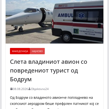
МАКЕДОНИЈА
НАЈНОВО
Слета владиниот авион со
повредениот турист од
Бодрум
08.08.2026
Objektivno24
Од Бодрум со владиното авионче попладнево на
скопскиот аеродром беше префрлен патникот кој се