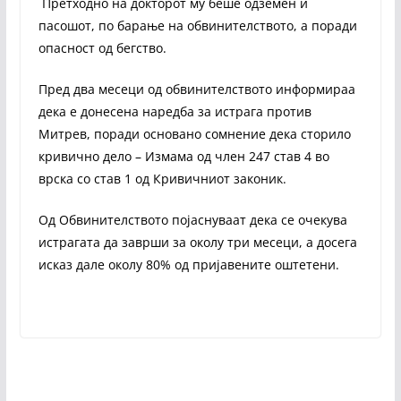
Претходно на докторот му беше одземен и
пасошот, по барање на обвинителството, а поради
опасност од бегство.
Пред два месеци од обвинителството информираа
дека е донесена наредба за истрага против
Митрев, поради основано сомнение дека сторило
кривично дело – Измама од член 247 став 4 во
врска со став 1 од Кривичниот законик.
Од Обвинителството појаснуваат дека се очекува
истрагата да заврши за околу три месеци, а досега
исказ дале околу 80% од пријавените оштетени.