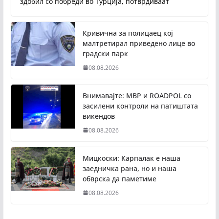
здобил со побреди во Турција, потврдиваат
Кривична за полицаец кој
малтретирал приведено лице во
градски парк
08.08.2026
Внимавајте: МВР и ROADPOL со
засилени контроли на патиштата
викендов
08.08.2026
Мицкоски: Карпалак е наша
заедничка рана, но и наша
обврска да паметиме
08.08.2026