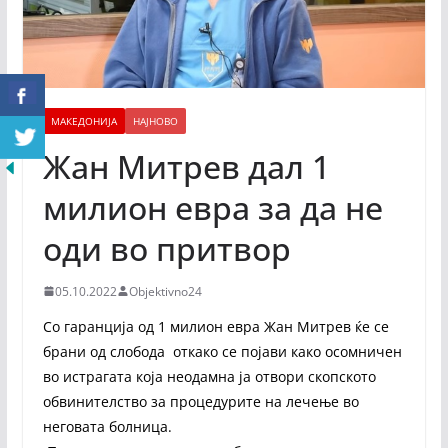
МАКЕДОНИЈА
НАЈНОВО
Жан Митрев дал 1
милион евра за да не
оди во притвор
05.10.2022
Objektivno24
Со гаранција од 1 милион евра Жан Митрев ќе се
брани од слобода откако се појави како осомничен
во истрагата која неодамна ја отвори скопското
обвинителство за процедурите на лечење во
неговата болница.