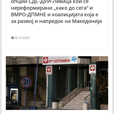
опции СДС-ДУИ-Левица кои се
нереформирани „како до сега“ и
ВМРО-ДПМНЕ и коалицијата која е
за развој и напредок на Македонија
09.10.2025