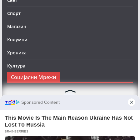
Свет
Спорт
Магазин
Колумни
Хроника
Култура
Социјални Мрежи
Следете нè на Фејсбук за да сте во тек со најновите
вести:
Objektivno24.mk