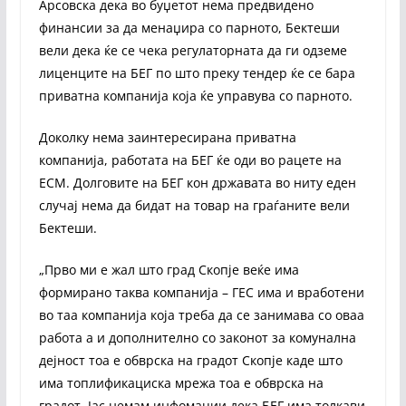
Арсовска дека во буџетот нема предвидено
финансии за да менаџира со парното, Бектеши
вели дека ќе се чека регулаторната да ги одземе
лиценците на БЕГ по што преку тендер ќе се бара
приватна компанија која ќе управува со парното.
Доколку нема заинтересирана приватна
компанија, работата на БЕГ ќе оди во рацете на
ЕСМ. Долговите на БЕГ кон државата во ниту еден
случај нема да бидат на товар на граѓаните вели
Бектеши.
„Прво ми е жал што град Скопје веќе има
формирано таква компанија – ГЕС има и вработени
во таа компанија која треба да се занимава со оваа
работа а и дополнително со законот за комунална
дејност тоа е обврска на градот Скопје каде што
има топлификациска мрежа тоа е обврска на
градот. Јас немам инфомации дека БЕГ има толкави