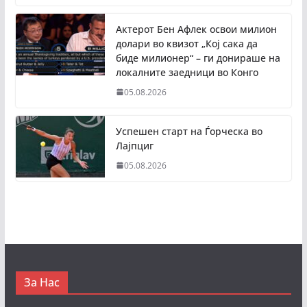
Актерот Бен Афлек освои милион
долари во квизот „Кој сака да
биде милионер“ – ги донираше на
локалните заедници во Конго
05.08.2026
Успешен старт на Ѓорческа во
Лајпциг
05.08.2026
За Нас