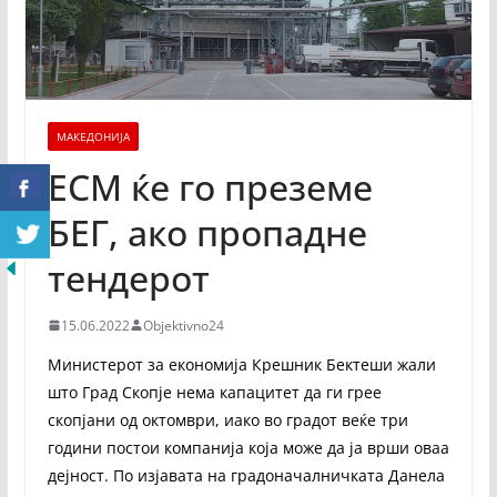
МАКЕДОНИЈА
ЕСМ ќе го преземе
БЕГ, ако пропадне
тендерот
15.06.2022
Objektivno24
Министерот за економија Крешник Бектеши жали
што Град Скопје нема капацитет да ги грее
скопјани од октомври, иако во градот веќе три
години постои компанија која може да ја врши оваа
дејност. По изјавата на градоначалничката Данела