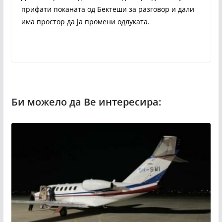
прифати поканата од Бектеши за разговор и дали
има простор да ја промени одлуката.