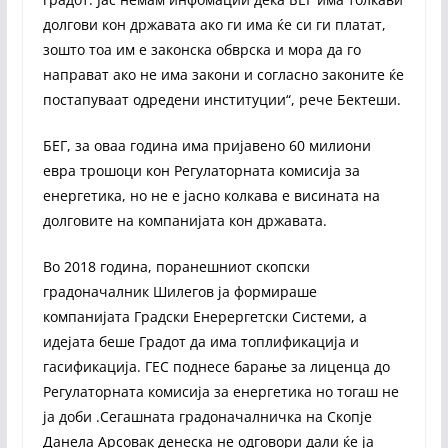
долгови кон државата ако ги има ќе си ги платат,
зошто тоа им е законска обврска и мора да го
направат ако не има закони и согласно законите ќе
постапуваат одредени институции“, рече Бектеши.
БЕГ, за оваа година има пријавено 60 милиони
евра трошоци кон Регулаторната комисија за
енергетика, но не е јасно колкава е висината на
долговите на компанијата кон државата.
Во 2018 година, поранешниот скопски
градоначалник Шилегов ја формираше
компанијата Градски Енерергетски Системи, а
идејата беше Градот да има топлификација и
гасификација. ГЕС поднесе барање за лиценца до
Регулаторната комисија за енергетика но тогаш не
ја доби .Сегашната градоначалничка на Скопје
Данела Арсовак денеска не одговори дали ќе ја