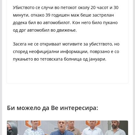
Убиството се случи во петокот околу 20 часот и 30
минути, откако 39 годишен маж беше застрелан
додека бил во автомобилот. Кон него било пукано
од дрг автомобил во движење.
Засега не се откриваат мотивите за убистгвото, но
според неофицијални информации, поврзано е со
пукањето во тетовската болница од јануари.