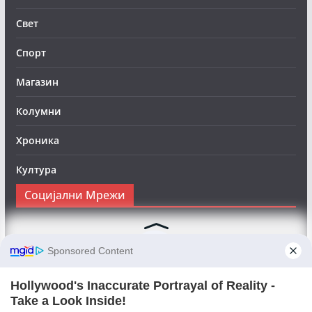
Свет
Спорт
Магазин
Колумни
Хроника
Култура
Социјални Мрежи
Следете нè на Фејсбук за да сте во тек со најновите