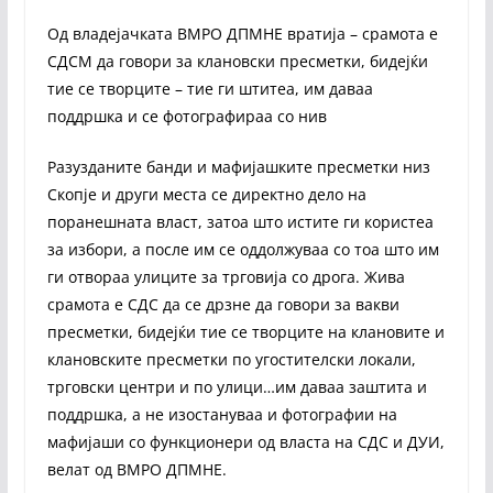
Од владејачката ВМРО ДПМНЕ вратија – срамота е
СДСМ да говори за клановски пресметки, бидејќи
тие се творците – тие ги штитеа, им даваа
поддршка и се фотографираа со нив
Разузданите банди и мафијашките пресметки низ
Скопје и други места се директно дело на
поранешната власт, затоа што истите ги користеа
за избори, а после им се оддолжуваа со тоа што им
ги отвораа улиците за трговија со дрога. Жива
срамота е СДС да се дрзне да говори за вакви
пресметки, бидејќи тие се творците на клановите и
клановските пресметки по угостителски локали,
трговски центри и по улици…им даваа заштита и
поддршка, а не изостануваа и фотографии на
мафијаши со функционери од власта на СДС и ДУИ,
велат од ВМРО ДПМНЕ.