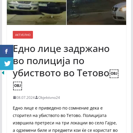
АКТУЕЛНО
Едно лице задржано
во полиција по
убиството во Тетово￼
￼
08.07.2024
Objektivno24
Едно лице е приведено по сомнение дека е
сторител на убиството во Тетово. Полицијата
извршила претреси на три локации во село Гајре,
а одземени биле и предмети кои ќе се користат во