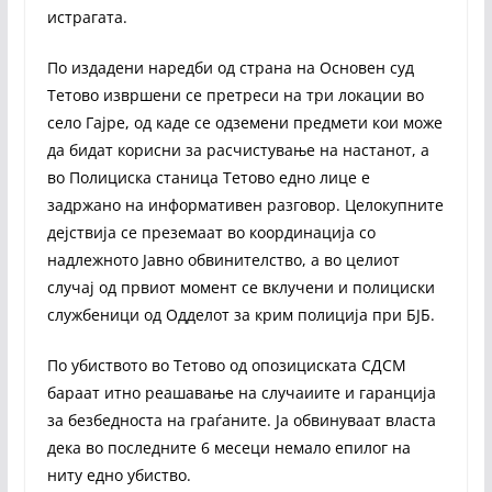
истрагата.
По издадени наредби од страна на Основен суд
Тетово извршени се претреси на три локации во
село Гајре, од каде се одземени предмети кои може
да бидат корисни за расчистување на настанот, а
во Полициска станица Тетово едно лице е
задржано на информативен разговор. Целокупните
дејствија се преземаат во координација со
надлежното Јавно обвинителство, а во целиот
случај од првиот момент се вклучени и полициски
службеници од Одделот за крим полиција при БЈБ.
По убиството во Тетово од опозициската СДСМ
бараат итно реашавање на случаиите и гаранција
за безбедноста на граѓаните. Ја обвинуваат власта
дека во последните 6 месеци немало епилог на
ниту едно убиство.