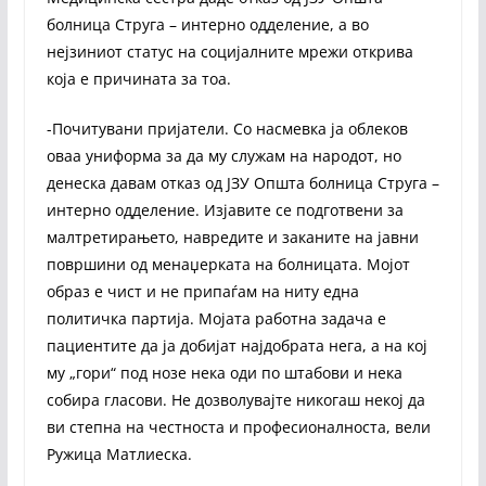
болница Струга – интерно одделение, а во
нејзиниот статус на социјалните мрежи открива
која е причината за тоа.
-Почитувани пријатели. Со насмевка ја облеков
оваа униформа за да му служам на народот, но
денеска давам отказ од ЈЗУ Општа болница Струга –
интерно одделение. Изјавите се подготвени за
малтретирањето, навредите и заканите на јавни
површини од менаџерката на болницата. Мојот
образ е чист и не припаѓам на ниту една
политичка партија. Мојата работна задача е
пациентите да ја добијат најдобрата нега, а на кој
му „гори“ под нозе нека оди по штабови и нека
собира гласови. Не дозволувајте никогаш некој да
ви степна на честноста и професионалноста, вели
Ружица Матлиеска.