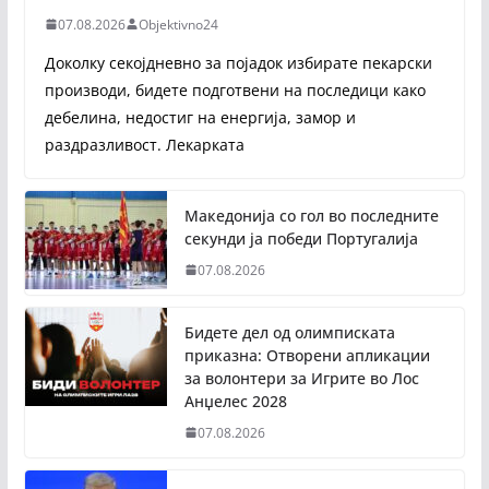
07.08.2026
Objektivno24
Доколку секојдневно за појадок избирате пекарски
производи, бидете подготвени на последици како
дебелина, недостиг на енергија, замор и
раздразливост. Лекарката
Македонија со гол во последните
секунди ја победи Португалија
07.08.2026
Бидете дел од олимписката
приказна: Отворени апликации
за волонтери за Игрите во Лос
Анџелес 2028
07.08.2026