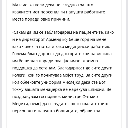
Матлиеска вели дека не е чудно тоа што
квалитетниот персонал ги напушта работните
места поради овие причини.
-Сакам да им се заблагодарам на пациентите, како
и на директорот Арменд кој беше горд на мене
како човек, а потоа и како медицински работник.
Голема благодарност до докторите кои навистина
им беше жал поради ова. Јас имав огромна
поддршка да останам. Благодарност до сите други
колеги, кои го почитуваа мојот труд. За сите други,
кои облековте униформа мислејќи дека сте Бог,
токму вашата менаџерка ве нарекува шпиони. Ве
поздравувам господине, министре Фатмир
Меџити, немој да се чудите зошто квалитетниот
персонал ги напушта болниците, објави таа.