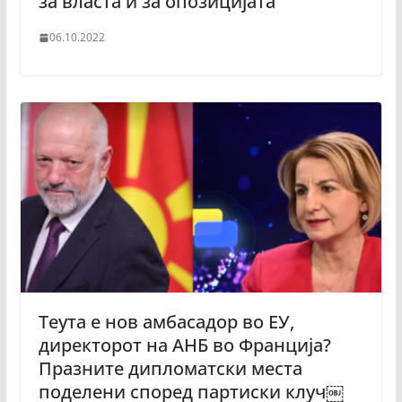
за власта и за опозицијата
06.10.2022
Теута е нов амбасадор во ЕУ,
директорот на АНБ во Франција?
Празните дипломатски места
поделени според партиски клуч￼