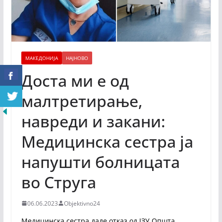
МАКЕДОНИЈА
НАЈНОВО
Доста ми е од
малтретирање,
навреди и закани:
Медицинска сестра ја
напушти болницата
во Струга
06.06.2023
Objektivno24
Медицинска сестра даде отказ од ЈЗУ Општа