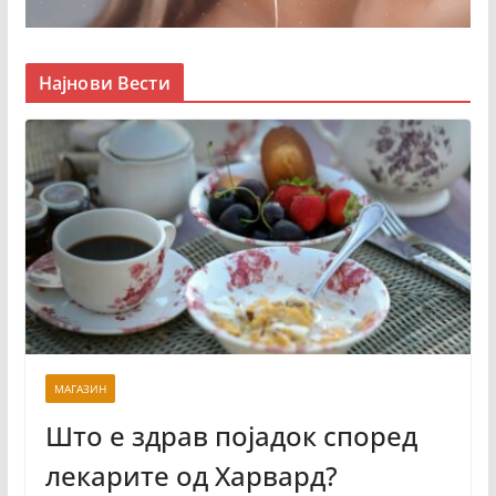
Најнови Вести
МАГАЗИН
Што е здрав појадок според
лекарите од Харвард?