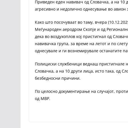
Приведен еден навивач од Словачка, а на 10 
агресивно и недолично однесување во авион з
Како што посочуваат во таму, вчера (10.12.2025
Меѓународен аеродром Скопје и од Регионалн
дека во воздухоплов кој пристигнал од Словачк
навивачка група, за време на летот и по слет
однесувале и ги вознемирувале останатите п
Полициски службеници веднаш пристигнале на 
Словачка, а на 10 други лица, исто така, од С
безбедносни причини.
По целосно документирање на случајот, проти
од МВР.