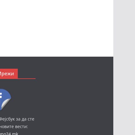
Мрежи
Фејсбук за да сте
јновите вести:
ivno24.mk