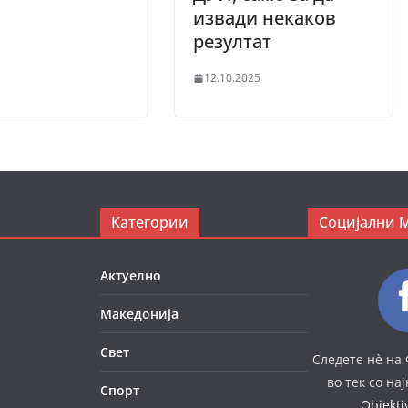
извади некаков
резултат
12.10.2025
Категории
Социјални 
Актуелно
Македонија
Свет
Следете нè на 
во тек со на
Спорт
Objekt