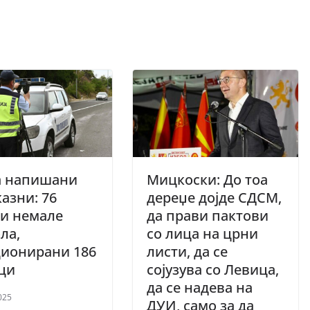
а напишани
Мицкоски: До тоа
казни: 76
дереџе дојде СДСМ,
и немале
да прави пактови
ла,
со лица на црни
ционирани 186
листи, да се
ци
сојузува со Левица,
да сe надева на
025
ДУИ, само за да