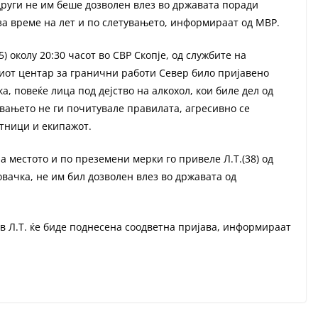
други не им беше дозволен влез во државата поради
а време на лет и по слетувањето, информираат од МВР.
) околу 20:30 часот во СВР Скопје, од службите на
иот центар за гранични работи Север било пријавено
а, повеќе лица под дејство на алкохол, кои биле дел од
увањето не ги почитувале правилата, агресивно се
атници и екипажот.
местото и по преземени мерки го привеле Л.Т.(38) од
ловачка, не им бил дозволен влез во државата од
в Л.Т. ќе биде поднесена соодветна пријава, информираат