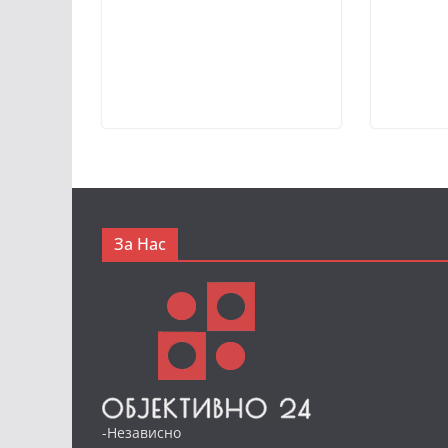
За Нас
-Независно