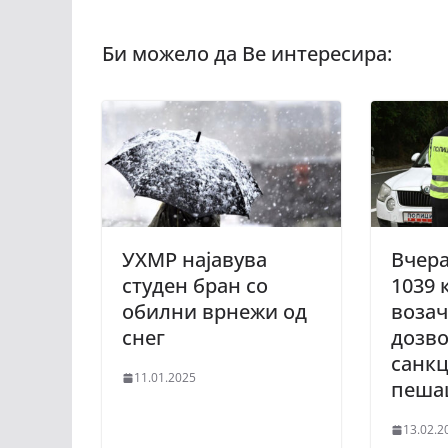
УХМР најавува
Вчер
студен бран со
1039 
обилни врнежи од
возач
снег
дозво
санк
11.01.2025
пеша
13.02.2